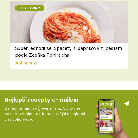
TĚSTOVINY
Super jednoduše: Špagety s paprikovým pestem
podle Zdeňka Pohlreicha
Nejlepší recepty e-mailem
Zanechte nám svůj e-mail a až 5x týdně
vás upozorníme na to nejnovější a nejlepší
z našeho webu.