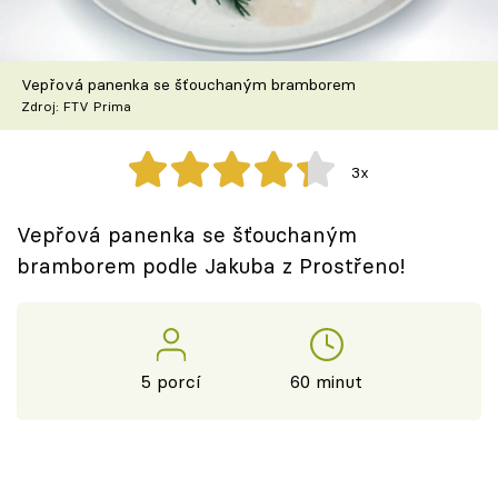
Škola vaření
Recepty z TV
Vepřová panenka se šťouchaným bramborem
Zdroj: FTV Prima
Speciál: Cuketa
3x
Těhotnej kuchař
Vepřová panenka se šťouchaným
Sledujte prima+
bramborem podle Jakuba z Prostřeno!
Přihlášení
5 porcí
60 minut
Sledujte nás