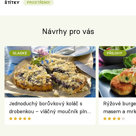
ŠTÍTKY
PROSTŘENO!
Návrhy pro vás
SLADKÉ
PŘÍLOHY
Jednoduchý borůvkový koláč s
Rýžové burge
drobenkou – vláčný moučník plný
masem a mrk
ovoce
salátem – leh