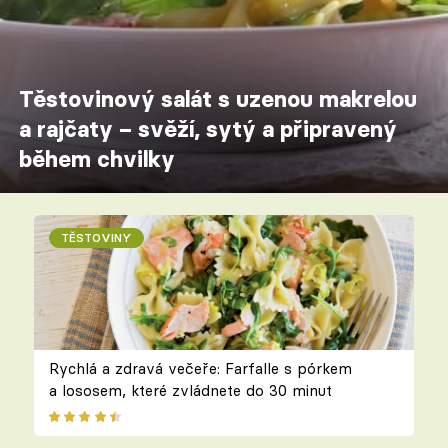
Těstovinový salát s uzenou makrelou
a rajčaty – svěží, sytý a připravený
během chvilky
TĚSTOVINY
Rychlá a zdravá večeře: Farfalle s pórkem
a lososem, které zvládnete do 30 minut