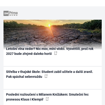
Letošní vlna veder? Nic moc, míní vědci. Vysvětlili, proč rok
2027 bude zřejmě daleko horší
Střelba v thajské škole: Student zabil učitele a další zranil.
Pak spáchal sebevraždu
Poslední rozloučení s Milanem Knížákem: Smuteční řec
pronesou Klaus i Klempíř