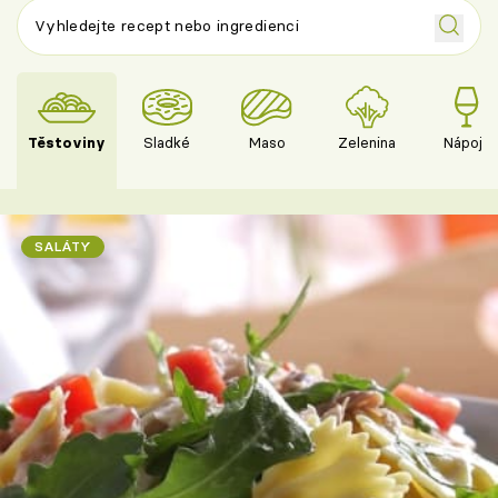
Těstoviny
Sladké
Maso
Zelenina
Nápoje
SALÁTY