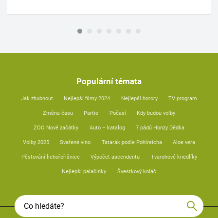
Populární témata
Jak zhubnout
Nejlepší filmy 2024
Nejlepší horory
TV program
Změna času
Partie
Počasí
Kdy budou volby
ZOO Nové začátky
Auto – katalog
7 pádů Honzy Dědka
Volby 2025
Svařené víno
Tatarák podle Pohlreicha
Aloe vera
Pěstování lichořeřišnice
Výpočet ascendentu
Tvarohové knedlíky
Nejlepší palačinky
Švestkový koláč