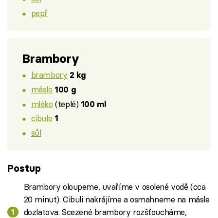
pepř
Brambory
brambory
2 kg
máslo
100 g
mléko
(teplé)
100 ml
cibule
1
sůl
Postup
Brambory oloupeme, uvaříme v osolené vodě (cca
20 minut). Cibuli nakrájíme a osmahneme na másle
dozlatova. Scezené brambory rozšťoucháme,