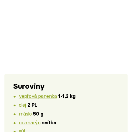
Suroviny
vepřová panenka
1-1,2 kg
olej
2 PL
máslo
50 g
rozmarýn
snítka
sůl