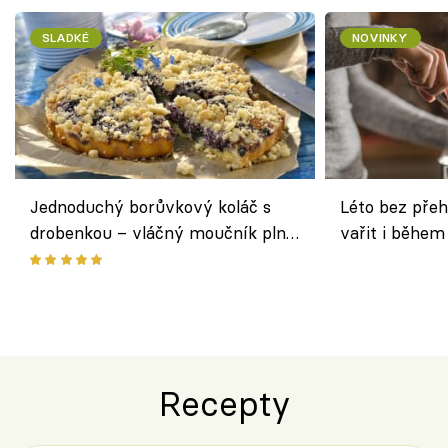
SLADKÉ
NOVINKY
Jednoduchý borůvkový koláč s
Léto bez přeh
drobenkou – vláčný moučník plný
vařit i během
ovoce
Recepty