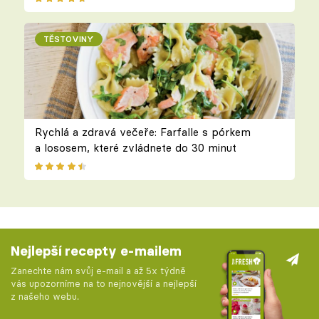
TĚSTOVINY
Rychlá a zdravá večeře: Farfalle s pórkem
a lososem, které zvládnete do 30 minut
Nejlepší recepty e-mailem
Zanechte nám svůj e-mail a až 5x týdně
vás upozorníme na to nejnovější a nejlepší
z našeho webu.