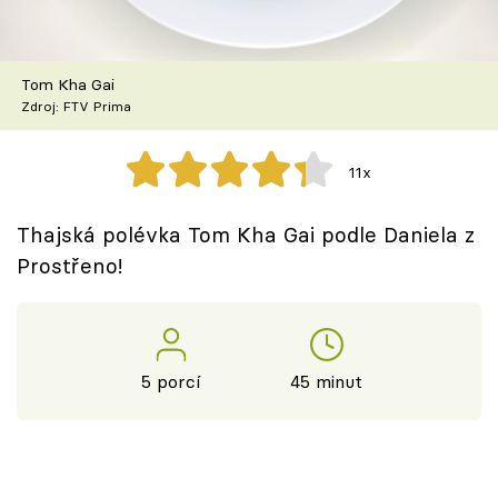
Škola vaření
Recepty z TV
Tom Kha Gai
Zdroj: FTV Prima
Speciál: Cuketa
11x
Těhotnej kuchař
Thajská polévka Tom Kha Gai podle Daniela z
Sledujte prima+
Prostřeno!
Přihlášení
5 porcí
45 minut
Sledujte nás