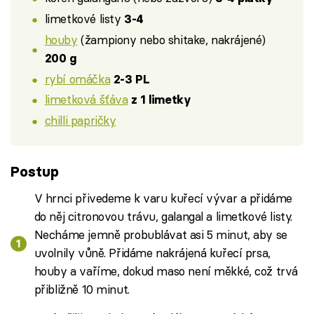
limetkové listy
3-4
houby
(žampiony nebo shitake, nakrájené)
200 g
rybí omáčka
2-3 PL
limetková šťáva
z 1 limetky
chilli papričky
Postup
V hrnci přivedeme k varu kuřecí vývar a přidáme
do něj citronovou trávu, galangal a limetkové listy.
Necháme jemně probublávat asi 5 minut, aby se
uvolnily vůně. Přidáme nakrájená kuřecí prsa,
houby a vaříme, dokud maso není měkké, což trvá
přibližně 10 minut.