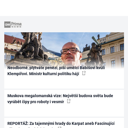
Neodborné, plýtváte penězi, píší umělci Babišovi kvůli
Klempířovi. Ministr kulturní politiku hájí
Muskova megalomanská vize: Největší budova světa bude
vyrábět čipy pro roboty i vesmír
REPORTÁŽ: Za tajemnými hrady do Karpat aneb Fascinující