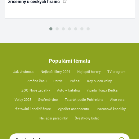
zříceniny u českých hranic
Populární témata
Jak zhubnout
Nejlepší filmy 2024
Nejlepší horory
TV program
Změna času
Partie
Počasí
Kdy budou volby
ZOO Nové začátky
Auto – katalog
7 pádů Honzy Dědka
Volby 2025
Svařené víno
Tatarák podle Pohlreicha
Aloe vera
Pěstování lichořeřišnice
Výpočet ascendentu
Tvarohové knedlíky
Nejlepší palačinky
Švestkový koláč