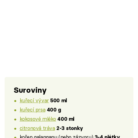
Suroviny
kuřecí vývar
500 ml
kuřecí prsa
400 g
kokosové mléko
400 ml
citronová tráva
2-3 stonky
kořen galanganu (nebo zázvoru)
3-4 plátky