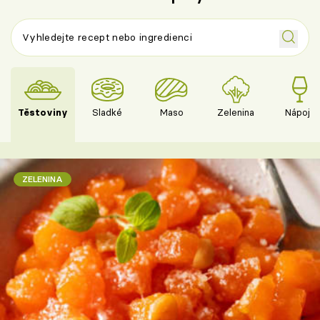
Těstoviny
Sladké
Maso
Zelenina
Nápoje
ZELENINA