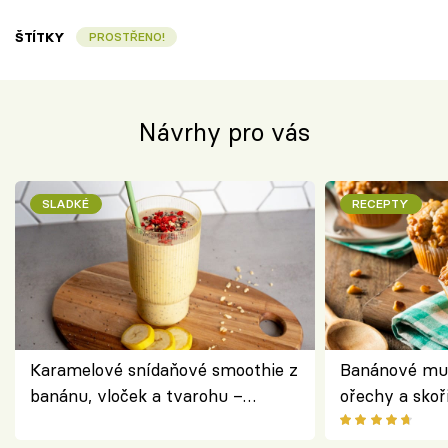
ŠTÍTKY
PROSTŘENO!
Návrhy pro vás
SLADKÉ
RECEPTY
Karamelové snídaňové smoothie z
Banánové muf
banánu, vloček a tvarohu –
ořechy a skoř
snídaně do skleničky