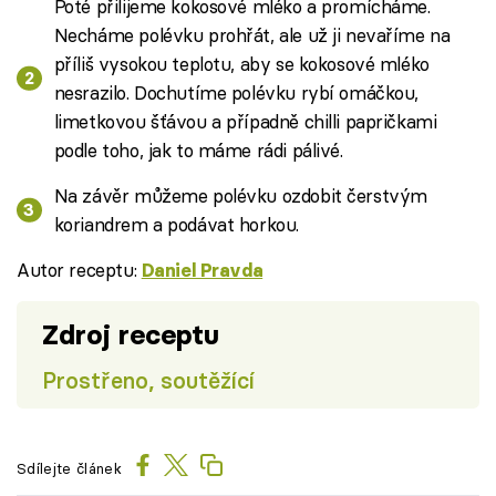
Poté přilijeme kokosové mléko a promícháme.
Necháme polévku prohřát, ale už ji nevaříme na
příliš vysokou teplotu, aby se kokosové mléko
nesrazilo. Dochutíme polévku rybí omáčkou,
limetkovou šťávou a případně chilli papričkami
podle toho, jak to máme rádi pálivé.
Na závěr můžeme polévku ozdobit čerstvým
koriandrem a podávat horkou.
Autor receptu:
Daniel Pravda
Zdroj receptu
Prostřeno, soutěžící
Sdílejte článek