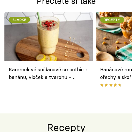
Přečtěte si také
SLADKÉ
RECEPTY
Karamelové snídaňové smoothie z
Banánové muf
banánu, vloček a tvarohu –
ořechy a skoř
snídaně do skleničky
Recepty