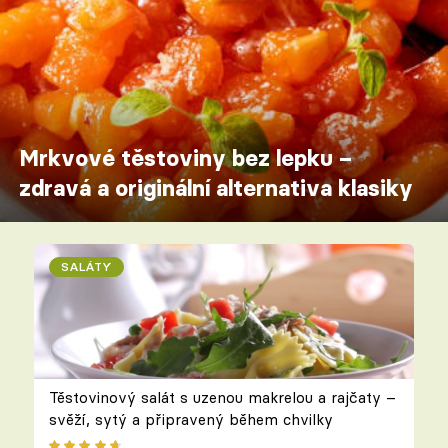
Mrkvové těstoviny bez lepku –
zdravá a originální alternativa klasiky
SALÁTY
Těstovinový salát s uzenou makrelou a rajčaty –
svěží, sytý a připravený během chvilky