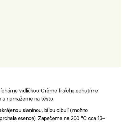
pícháme vidličkou. Crème fraîche ochutíme
m a namažeme na těsto.
krájenou slaninou, bílou cibulí (možno
rchala esence). Zapečeme na 200 °C cca 13–