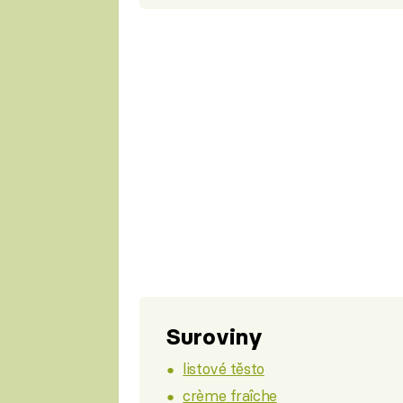
Suroviny
listové těsto
crème fraîche