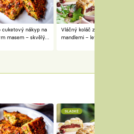
 cuketový nákyp na
Vláčný koláč z jogurtu s višněm
ým masem – skvělý
mandlemi – letní moučník ke 
pracovat přerostlé
i na oslavu
SLADKÉ