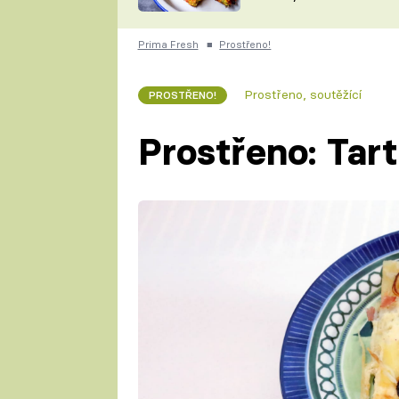
skvělý způsob, jak
ZDENĚK
zpracovat přerostlé
ČESKO NA TALÍŘI
cukety
POHLREICH
Prima Fresh
■
Prostřeno!
KAROLÍNA,
JAROSLAV SAPÍK
DOMÁCÍ
Prostřeno, soutěžící
PROSTŘENO!
KUCHAŘKA
KAROLÍNA
KAMBERSKÁ
Prostřeno: Tart