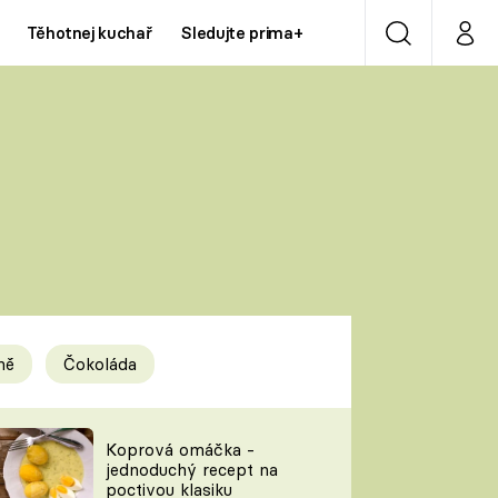
Těhotnej kuchař
Sledujte prima+
Vyhledávání
Můj p
Prima+
Y
CNN Prima NEWS
Prima ZOOM
ÍDLA
Prima LIVING
Prima Ženy
ně
Čokoláda
Prima LAJK
y
Koprová omáčka -
jednoduchý recept na
Sledujte nás
poctivou klasiku