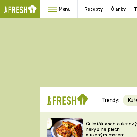
Menu
Recepty
Články
T
Oblíbené
Přílohy
recepty
HRANOLKY
HOUBY
KNEDLÍKY
DÝNĚ
KAŠE
RYCHLOVKY
Trendy:
Kuř
Populární
Videorecept
Cukeťák aneb cuketový
nákyp na plech
kuchaři
s uzeným masem –
TEĎ VAŘÍ ŠÉF!