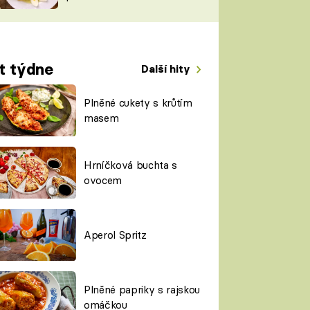
TORKY
ESH
t týdne
Další hity
Plněné cukety s krůtím
masem
Hrníčková buchta s
ovocem
Aperol Spritz
Plněné papriky s rajskou
omáčkou