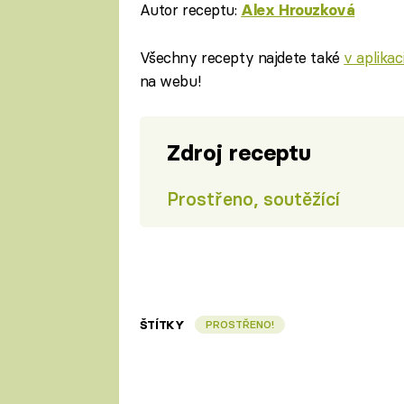
Autor receptu:
Alex Hrouzková
Všechny recepty najdete také
v aplika
na webu!
Zdroj receptu
Prostřeno, soutěžící
ŠTÍTKY
PROSTŘENO!