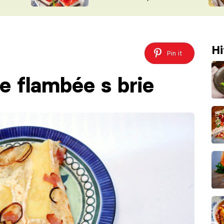
nepotřebujete troubu
ŠÉFREDAK
VYCHYTÁVKY
SOUTĚŽ FR
NA NÁKUPECH
ČASOPIS
Hi
Pin it
e flambée s brie