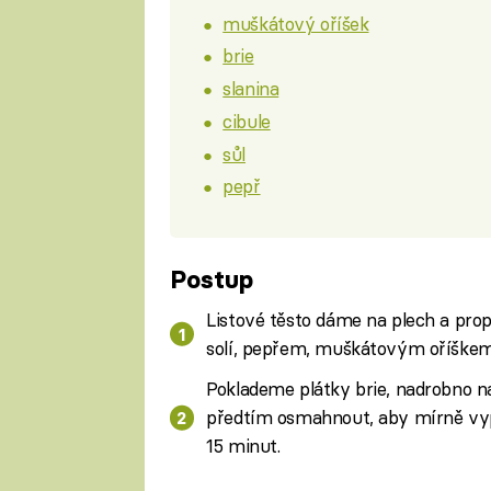
muškátový oříšek
brie
slanina
cibule
sůl
pepř
Postup
Listové těsto dáme na plech a pro
solí, pepřem, muškátovým oříške
Poklademe plátky brie, nadrobno na
předtím osmahnout, aby mírně vyp
15 minut.