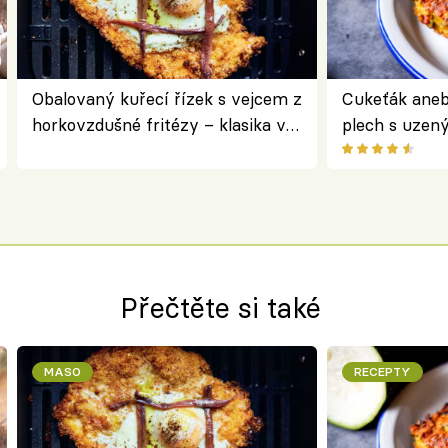
Obalovaný kuřecí řízek s vejcem z
Cukeťák aneb
horkovzdušné fritézy – klasika v
plech s uzen
novém pojetí podle Jamieho
způsob, jak z
Olivera
cukety
Přečtěte si také
MASO
RECEPTY