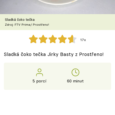
Škola vaření
Recepty z TV
Sladká čoko tečka
Zdroj: FTV Prima/ Prostřeno!
Speciál: Cuketa
17x
Těhotnej kuchař
Sladká čoko tečka Jirky Basty z Prostřeno!
Sledujte prima+
Přihlášení
5 porcí
60 minut
Sledujte nás