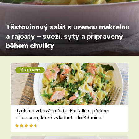
Těstovinový salát s uzenou makrelou
a rajčaty – svěží, sytý a připravený
během chvilky
TĚSTOVINY
Rychlá a zdravá večeře: Farfalle s pórkem
a lososem, které zvládnete do 30 minut