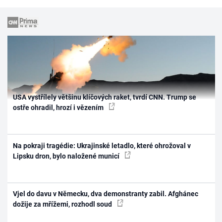
USA vystřílely většinu klíčových raket, tvrdí CNN. Trump se
ostře ohradil, hrozí i vězením
Na pokraji tragédie: Ukrajinské letadlo, které ohrožoval v
Lipsku dron, bylo naložené municí
Vjel do davu v Německu, dva demonstranty zabil. Afghánec
dožije za mřížemi, rozhodl soud