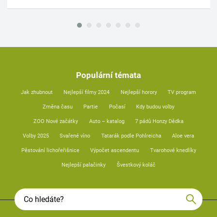
Populární témata
Jak zhubnout
Nejlepší filmy 2024
Nejlepší horory
TV program
Změna času
Partie
Počasí
Kdy budou volby
ZOO Nové začátky
Auto – katalog
7 pádů Honzy Dědka
Volby 2025
Svařené víno
Tatarák podle Pohlreicha
Aloe vera
Pěstování lichořeřišnice
Výpočet ascendentu
Tvarohové knedlíky
Nejlepší palačinky
Švestkový koláč