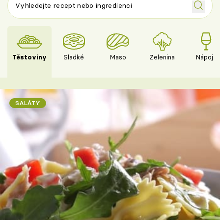
Těstoviny
Sladké
Maso
Zelenina
Nápoje
SALÁTY