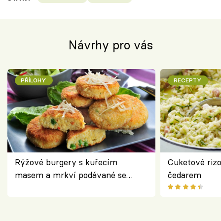
Návrhy pro vás
PŘÍLOHY
RECEPTY
Rýžové burgery s kuřecím
Cuketové rizo
masem a mrkví podávané se
čedarem
salátem – lehká a chutná večeře