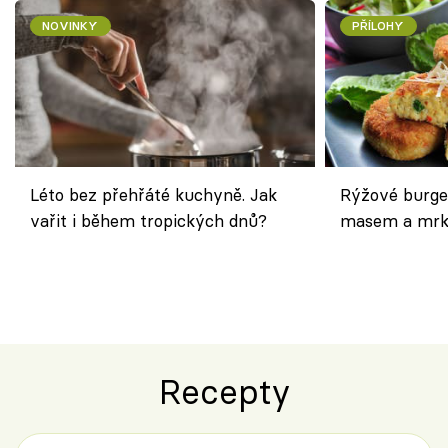
NOVINKY
PŘÍLOHY
Léto bez přehřáté kuchyně. Jak
Rýžové burge
vařit i během tropických dnů?
masem a mrk
salátem – leh
Recepty