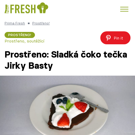
Prima Fresh
■
Prostřeno!
Kuře
Polévky k večeři
Rychlé večeře
Trendy:
PROSTŘENO!
Pin it
Prostřeno, soutěžící
Česká kuchyně
Čokoláda
Prostřeno: Sladká čoko tečka
Jirky Basty
Témata
Recepty
Články
TV Program