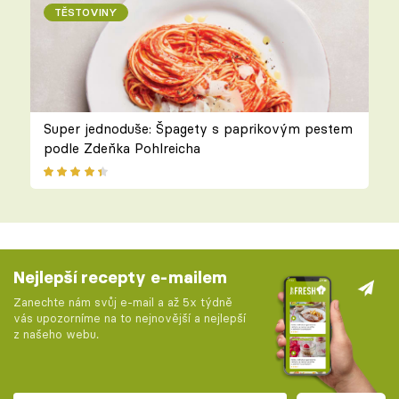
TĚSTOVINY
Super jednoduše: Špagety s paprikovým pestem
podle Zdeňka Pohlreicha
Nejlepší recepty e-mailem
Zanechte nám svůj e-mail a až 5x týdně
vás upozorníme na to nejnovější a nejlepší
z našeho webu.