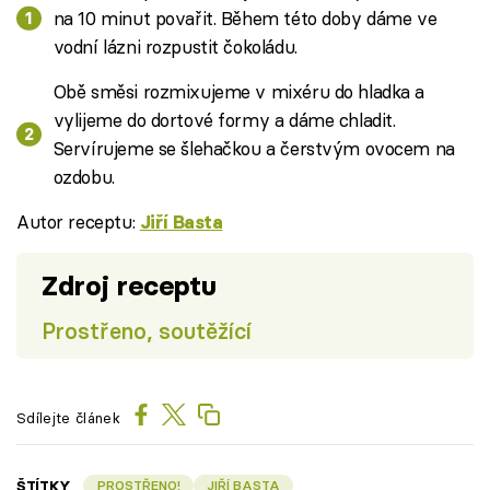
na 10 minut povařit. Během této doby dáme ve
vodní lázni rozpustit čokoládu.
Obě směsi rozmixujeme v mixéru do hladka a
vylijeme do dortové formy a dáme chladit.
Servírujeme se šlehačkou a čerstvým ovocem na
ozdobu.
Autor receptu:
Jiří Basta
Zdroj receptu
Prostřeno, soutěžící
Sdílejte článek
ŠTÍTKY
PROSTŘENO!
JIŘÍ BASTA