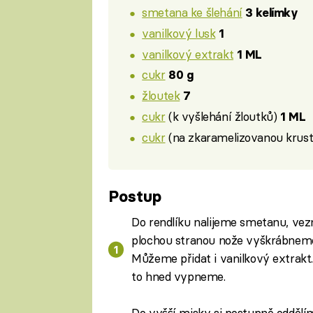
smetana ke šlehání
3 kelímky
vanilkový lusk
1
vanilkový extrakt
1 ML
cukr
80 g
žloutek
7
cukr
(k vyšlehání žloutků)
1 ML
cukr
(na zkaramelizovanou krus
Postup
Do rendlíku nalijeme smetanu, vez
plochou stranou nože vyškrábnem
Můžeme přidat i vanilkový extrakt
to hned vypneme.
Do vyšší misky si postupně oddělí