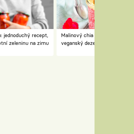
: jednoduchý recept,
Malinový chia pudink s kokose
etní zeleninu na zimu
veganský dezert plný ovoce a
ořechů