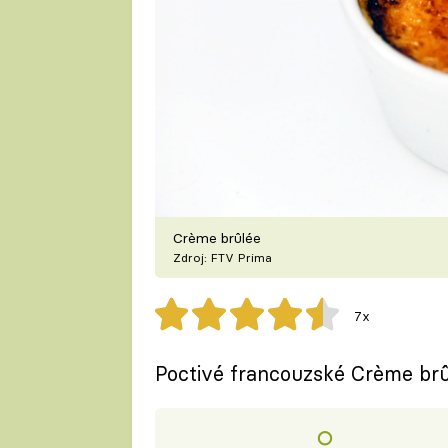
Crème brûlée
Zdroj: FTV Prima
7x
Poctivé francouzské Crème brû