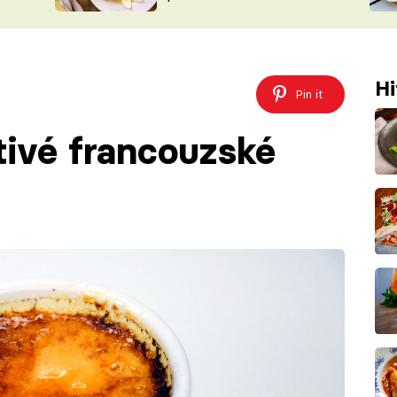
ŠÉFREDAK
VYCHYTÁVKY
SOUTĚŽ FR
NA NÁKUPECH
ČASOPIS
Hi
Pin it
tivé francouzské