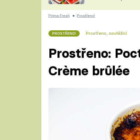
nepotřebujete troubu
ZDENĚK
ČESKO NA TALÍŘI
POHLREICH
Prima Fresh
■
Prostřeno!
KAROLÍNA,
JAROSLAV SAPÍK
DOMÁCÍ
Prostřeno, soutěžící
PROSTŘENO!
KUCHAŘKA
KAROLÍNA
KAMBERSKÁ
Prostřeno: Poc
Crème brûlée