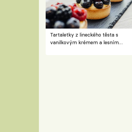
Tartaletky z lineckého těsta s
vanilkovým krémem a lesním
ovocem podle Bread Society