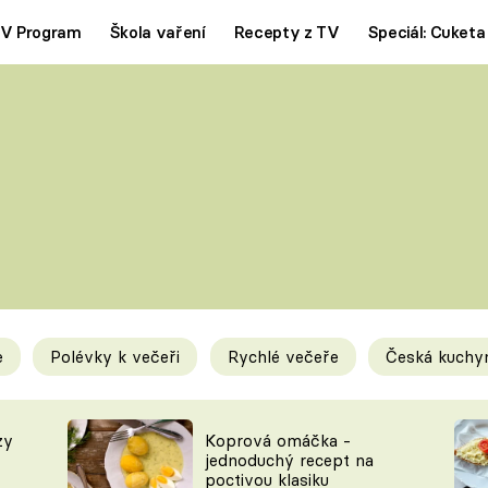
V Program
Škola vaření
Recepty z TV
Speciál: Cuketa
Polévky
Saláty
ČESKÁ KLASIKA
TĚSTOVIN
SILNÉ VÝVARY
SLADKÉ
KRÉMOVÉ
BEZMASÁ J
e
Polévky k večeři
Rychlé večeře
Česká kuchy
y
Tipy a triky
Novink
zy
Koprová omáčka -
jednoduchý recept na
poctivou klasiku
KAM ZA JÍDLEM
BLOG