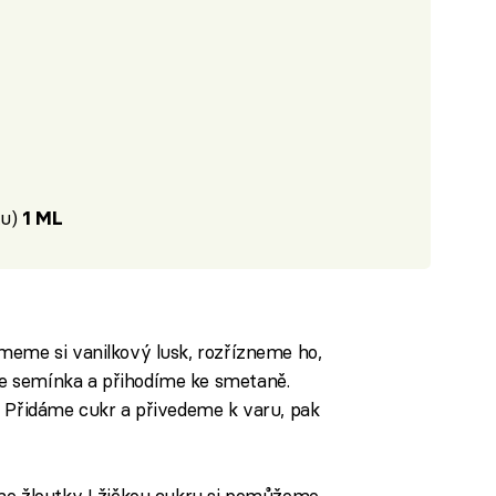
tu)
1 ML
meme si vanilkový lusk, rozřízneme ho,
e semínka a přihodíme ke smetaně.
. Přidáme cukr a přivedeme k varu, pak
me žloutky. Lžičkou cukru si pomůžeme