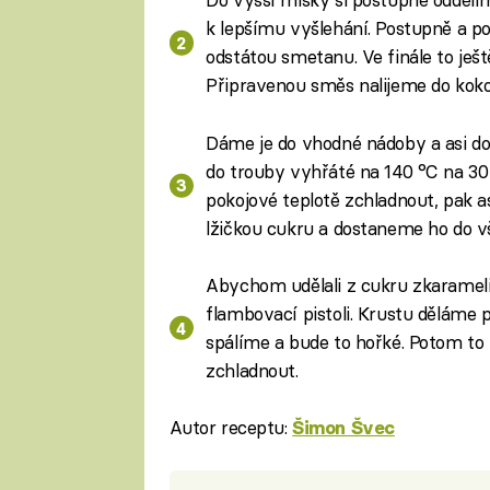
k lepšímu vyšlehání. Postupně a 
odstátou smetanu. Ve finále to ješ
Připravenou směs nalijeme do koko
Dáme je do vhodné nádoby a asi do
do trouby vyhřáté na 140 °C na 3
pokojové teplotě zchladnout, pak a
lžičkou cukru a dostaneme ho do vš
Abychom udělali z cukru zkaramel
flambovací pistoli. Krustu děláme 
spálíme a bude to hořké. Potom t
zchladnout.
Autor receptu:
Šimon Švec