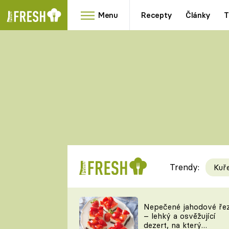
Menu
Recepty
Články
T
Oblíbené
Přílohy
recepty
HRANOLKY
HOUBY
KNEDLÍKY
DÝNĚ
KAŠE
RYCHLOVKY
Trendy:
Kuř
Populární
Videorecept
Nepečené jahodové ře
– lehký a osvěžující
kuchaři
dezert, na který
TEĎ VAŘÍ ŠÉF!