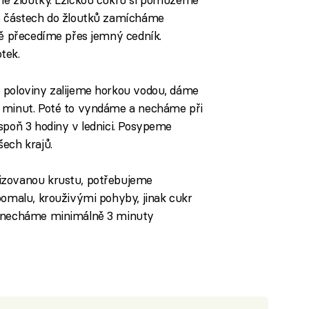
po částech do žloutků zamícháme
tě přecedíme přes jemný cedník.
tek.
 poloviny zalijeme horkou vodou, dáme
0 minut. Poté to vyndáme a necháme při
spoň 3 hodiny v lednici. Posypeme
ech krajů.
izovanou krustu, potřebujeme
pomalu, krouživými pohyby, jinak cukr
o necháme minimálně 3 minuty