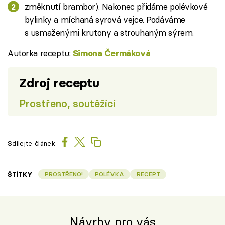
změknutí brambor). Nakonec přidáme polévkové
bylinky a míchaná syrová vejce. Podáváme
s usmaženými krutony a strouhaným sýrem.
Autorka receptu:
Simona Čermáková
Zdroj receptu
Prostřeno, soutěžící
Sdílejte článek
ŠTÍTKY
PROSTŘENO!
POLÉVKA
RECEPT
Návrhy pro vás