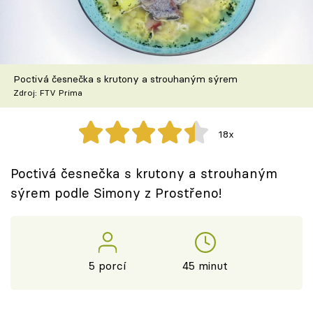
Škola vaření
Recepty z TV
Poctivá česnečka s krutony a strouhaným sýrem
Speciál: Cuketa
Zdroj: FTV Prima
Těhotnej kuchař
18x
Sledujte prima+
Poctivá česnečka s krutony a strouhaným
sýrem podle Simony z Prostřeno!
Přihlášení
Sledujte nás
5 porcí
45 minut