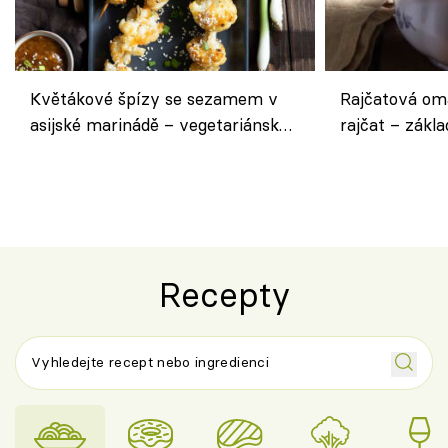
Květákové špízy se sezamem v
Rajčatová om
asijské marinádě – vegetariánská
rajčat – zákla
chuťovka z grilu
Recepty