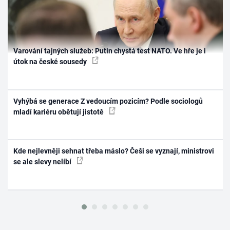
Varování tajných služeb: Putin chystá test NATO. Ve hře je i
útok na české sousedy
Vyhýbá se generace Z vedoucím pozicím? Podle sociologů
mladí kariéru obětují jistotě
Kde nejlevněji sehnat třeba máslo? Češi se vyznají, ministrovi
se ale slevy nelíbí