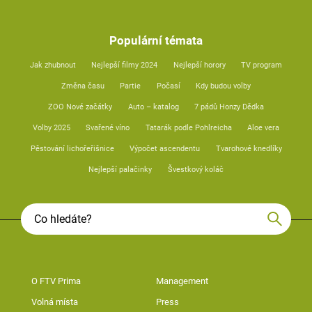
Populární témata
Jak zhubnout
Nejlepší filmy 2024
Nejlepší horory
TV program
Změna času
Partie
Počasí
Kdy budou volby
ZOO Nové začátky
Auto – katalog
7 pádů Honzy Dědka
Volby 2025
Svařené víno
Tatarák podle Pohlreicha
Aloe vera
Pěstování lichořeřišnice
Výpočet ascendentu
Tvarohové knedlíky
Nejlepší palačinky
Švestkový koláč
O FTV Prima
Management
Volná místa
Press