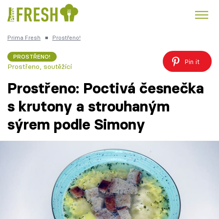
Prima Fresh
■
Prostřeno!
Kuře
Polévky k večeři
Rychlé večeře
Trendy:
PROSTŘENO!
Pin it
Prostřeno, soutěžící
Česká kuchyně
Čokoláda
Prostřeno: Poctivá česnečka
s krutony a strouhaným
sýrem podle Simony
Témata
Recepty
Články
TV Program