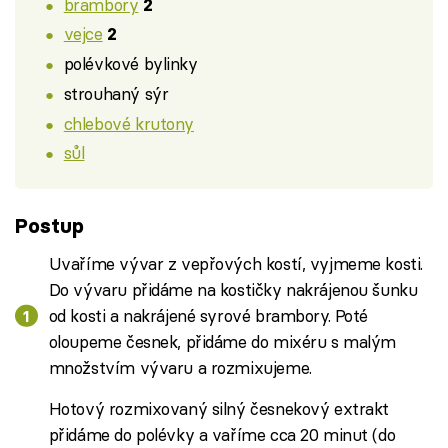
brambory
2
vejce
2
polévkové bylinky
strouhaný sýr
chlebové krutony
sůl
Postup
Uvaříme vývar z vepřových kostí, vyjmeme kosti.
Do vývaru přidáme na kostičky nakrájenou šunku
od kosti a nakrájené syrové brambory. Poté
oloupeme česnek, přidáme do mixéru s malým
množstvím vývaru a rozmixujeme.
Hotový rozmixovaný silný česnekový extrakt
přidáme do polévky a vaříme cca 20 minut (do