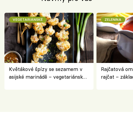
VEGETARIÁNSKÉ
ZELENINA
Květákové špízy se sezamem v
Rajčatová om
asijské marinádě – vegetariánská
rajčat – zákla
chuťovka z grilu