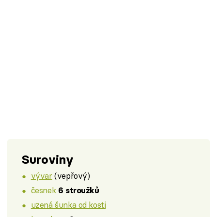
Suroviny
vývar
(vepřový)
česnek
6 stroužků
uzená šunka od kosti