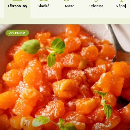
Těstoviny
Sladké
Maso
Zelenina
Nápoje
ZELENINA