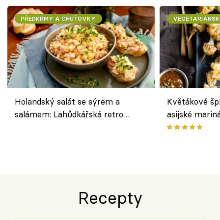
PŘEDKRMY A CHUŤOVKY
VEGETARIÁNSK
Holandský salát se sýrem a
Květákové šp
salámem: Lahůdkářská retro
asijské marin
klasika, která chutná stejně skvěle
chuťovka z gr
jako dřív
Recepty