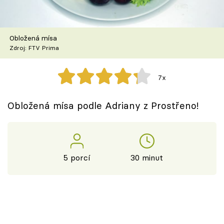
Škola vaření
Recepty z TV
Obložená mísa
Zdroj: FTV Prima
Speciál: Cuketa
7x
Těhotnej kuchař
Obložená mísa podle Adriany z Prostřeno!
Sledujte prima+
Přihlášení
5 porcí
30 minut
Sledujte nás