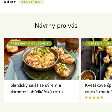
ŠTÍTKY
PROSTŘENO!
Návrhy pro vás
PŘEDKRMY A CHUŤOVKY
VEGETARIÁNSK
Holandský salát se sýrem a
Květákové šp
salámem: Lahůdkářská retro
asijské marin
klasika, která chutná stejně skvěle
chuťovka z gr
jako dřív