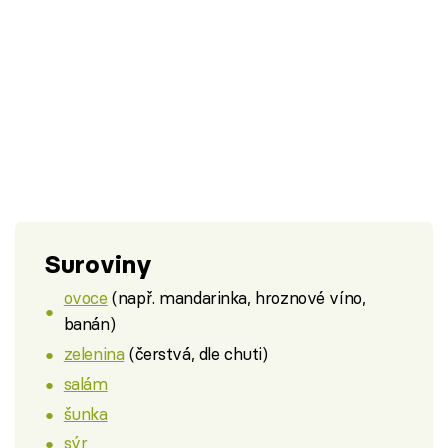
Suroviny
ovoce
(např. mandarinka, hroznové víno,
banán)
zelenina
(čerstvá, dle chuti)
salám
šunka
sýr