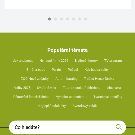
Populární témata
Jak zhubnout
Nejlepší filmy 2024
Nejlepší horory
TV program
Změna času
Partie
Počasí
Kdy budou volby
ZOO Nové začátky
Auto – katalog
7 pádů Honzy Dědka
Volby 2025
Svařené víno
Tatarák podle Pohlreicha
Aloe vera
Pěstování lichořeřišnice
Výpočet ascendentu
Tvarohové knedlíky
Nejlepší palačinky
Švestkový koláč