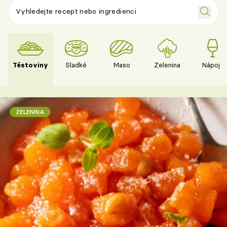
Těstoviny
Sladké
Maso
Zelenina
Nápoje
ZELENINA