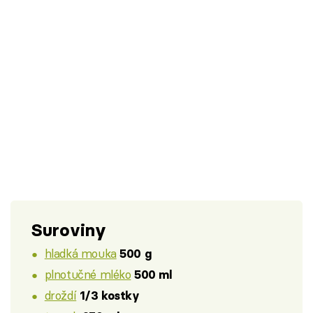
Suroviny
hladká mouka
500 g
plnotučné mléko
500 ml
droždí
1/3 kostky