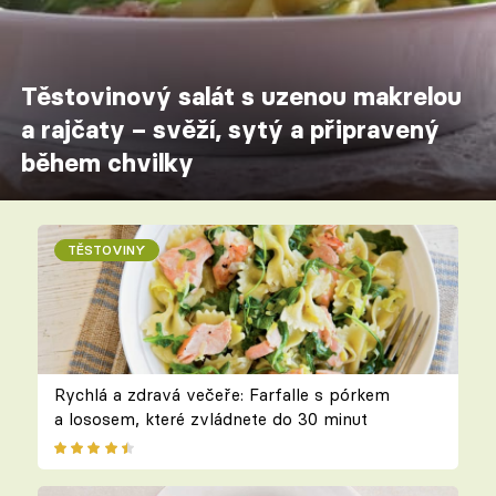
Těstovinový salát s uzenou makrelou
a rajčaty – svěží, sytý a připravený
během chvilky
TĚSTOVINY
Rychlá a zdravá večeře: Farfalle s pórkem
a lososem, které zvládnete do 30 minut