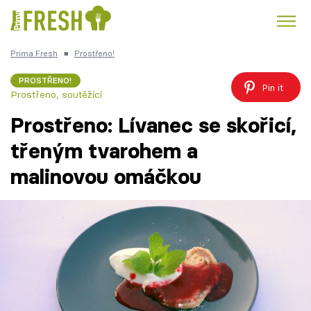
Prima Fresh
■
Prostřeno!
Kuře
Polévky k večeři
Rychlé večeře
Trendy:
PROSTŘENO!
Pin it
Prostřeno, soutěžící
Česká kuchyně
Čokoláda
Prostřeno: Lívanec se skořicí,
třeným tvarohem a
malinovou omáčkou
Témata
Recepty
Články
TV Program