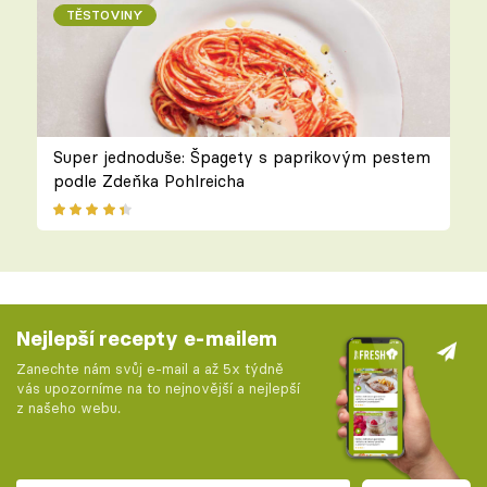
TĚSTOVINY
Super jednoduše: Špagety s paprikovým pestem
podle Zdeňka Pohlreicha
Nejlepší recepty e-mailem
Zanechte nám svůj e-mail a až 5x týdně
vás upozorníme na to nejnovější a nejlepší
z našeho webu.