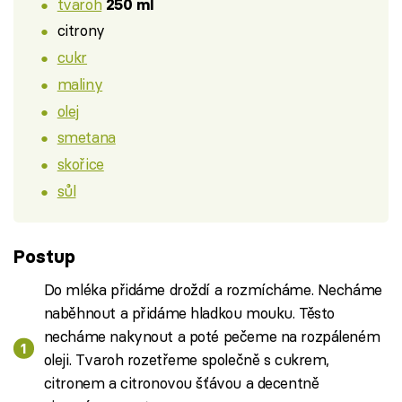
tvaroh
250 ml
citrony
cukr
maliny
olej
smetana
skořice
sůl
Postup
Do mléka přidáme droždí a rozmícháme. Necháme
naběhnout a přidáme hladkou mouku. Těsto
necháme nakynout a poté pečeme na rozpáleném
oleji. Tvaroh rozetřeme společně s cukrem,
citronem a citronovou šťávou a decentně