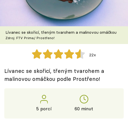
Škola vaření
Recepty z TV
Lívanec se skořicí, třeným tvarohem a malinovou omáčkou
Speciál: Cuketa
Zdroj: FTV Prima/ Prostřeno!
Těhotnej kuchař
22x
Sledujte prima+
Lívanec se skořicí, třeným tvarohem a
malinovou omáčkou podle Prostřeno!
Přihlášení
Sledujte nás
5 porcí
60 minut