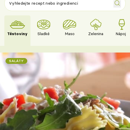
Těstoviny
Sladké
Maso
Zelenina
Nápoje
SALÁTY