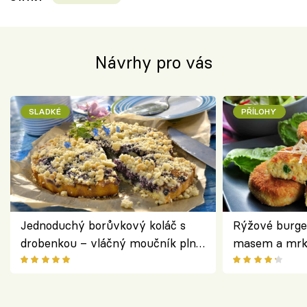
Návrhy pro vás
SLADKÉ
PŘÍLOHY
Jednoduchý borůvkový koláč s
Rýžové burge
drobenkou – vláčný moučník plný
masem a mrk
ovoce
salátem – leh