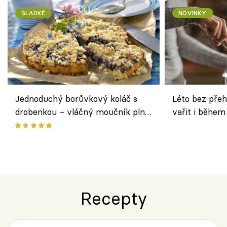
SLADKÉ
NOVINKY
Jednoduchý borůvkový koláč s
Léto bez přeh
drobenkou – vláčný moučník plný
vařit i během
ovoce
Recepty