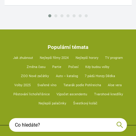
Populární témata
Jak zhubnout
Nejlepší filmy 2024
Nejlepší horory
TV program
Změna času
Partie
Počasí
Kdy budou volby
ZOO Nové začátky
Auto – katalog
7 pádů Honzy Dědka
Volby 2025
Svařené víno
Tatarák podle Pohlreicha
Aloe vera
Pěstování lichořeřišnice
Výpočet ascendentu
Tvarohové knedlíky
Nejlepší palačinky
Švestkový koláč