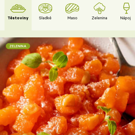
Těstoviny
Sladké
Maso
Zelenina
Nápoje
ZELENINA