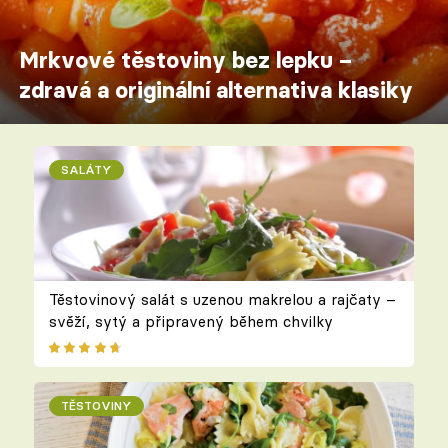
Mrkvové těstoviny bez lepku –
zdravá a originální alternativa klasiky
SALÁTY
Těstovinový salát s uzenou makrelou a rajčaty –
svěží, sytý a připravený během chvilky
TĚSTOVINY