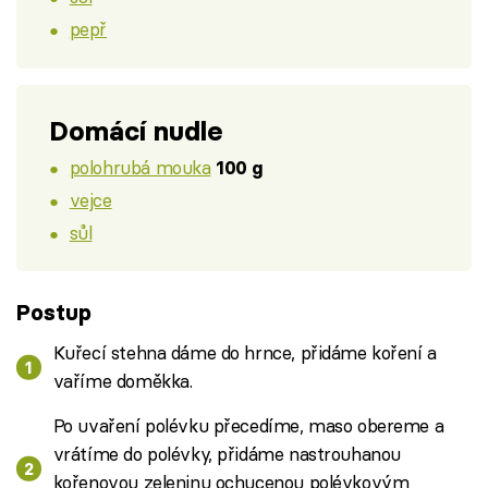
pepř
Domácí nudle
polohrubá mouka
100 g
vejce
sůl
Postup
Kuřecí stehna dáme do hrnce, přidáme koření a
vaříme doměkka.
Po uvaření polévku přecedíme, maso obereme a
vrátíme do polévky, přidáme nastrouhanou
kořenovou zeleninu ochucenou polévkovým