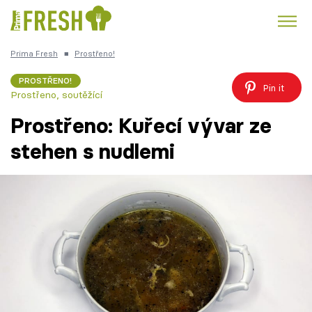
Prima Fresh
■
Prostřeno!
Kuře
Polévky k večeři
Rychlé večeře
Trendy:
PROSTŘENO!
Pin it
Prostřeno, soutěžící
Česká kuchyně
Čokoláda
Prostřeno: Kuřecí vývar ze
stehen s nudlemi
Témata
Recepty
Články
TV Program