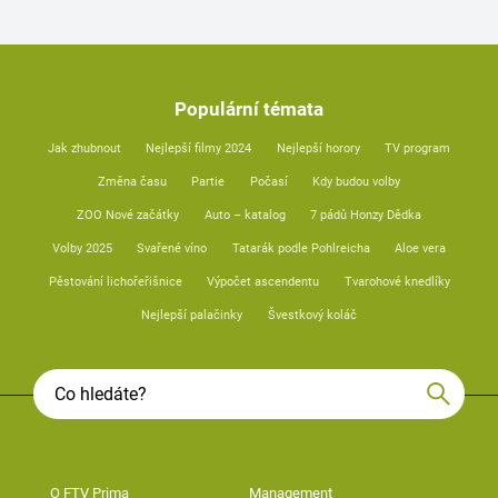
Populární témata
Jak zhubnout
Nejlepší filmy 2024
Nejlepší horory
TV program
Změna času
Partie
Počasí
Kdy budou volby
ZOO Nové začátky
Auto – katalog
7 pádů Honzy Dědka
Volby 2025
Svařené víno
Tatarák podle Pohlreicha
Aloe vera
Pěstování lichořeřišnice
Výpočet ascendentu
Tvarohové knedlíky
Nejlepší palačinky
Švestkový koláč
O FTV Prima
Management