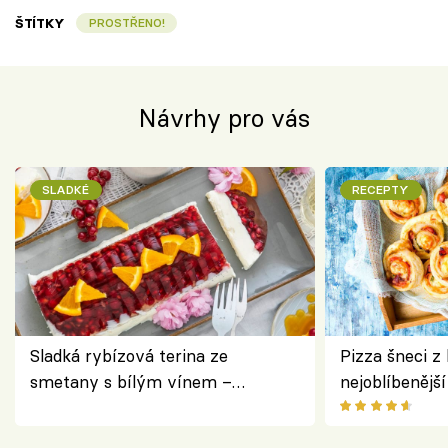
ŠTÍTKY
PROSTŘENO!
Návrhy pro vás
SLADKÉ
RECEPTY
Sladká rybízová terina ze
Pizza šneci z 
smetany s bílým vínem –
nejoblíbenějš
osvěžující dezert s ovocem