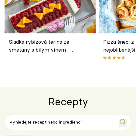
Sladká rybízová terina ze
Pizza šneci z 
smetany s bílým vínem –
nejoblíbenějš
osvěžující dezert s ovocem
Recepty