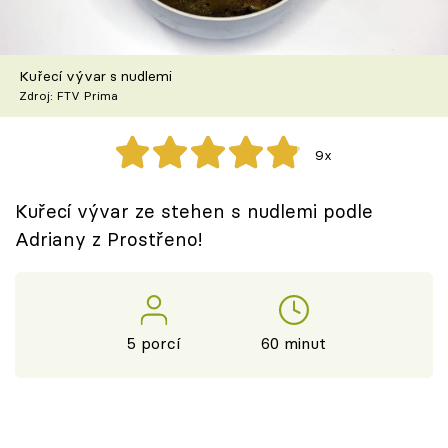
Škola vaření
Recepty z TV
Kuřecí vývar s nudlemi
Zdroj: FTV Prima
Speciál: Cuketa
9x
Těhotnej kuchař
Kuřecí vývar ze stehen s nudlemi podle
Sledujte prima+
Adriany z Prostřeno!
Přihlášení
5 porcí
60 minut
Sledujte nás