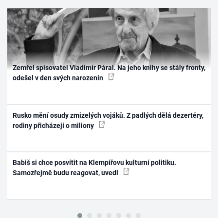
Zemřel spisovatel Vladimír Páral. Na jeho knihy se stály fronty,
odešel v den svých narozenin
Rusko mění osudy zmizelých vojáků. Z padlých dělá dezertéry,
rodiny přicházejí o miliony
Babiš si chce posvítit na Klempířovu kulturní politiku.
Samozřejmě budu reagovat, uvedl