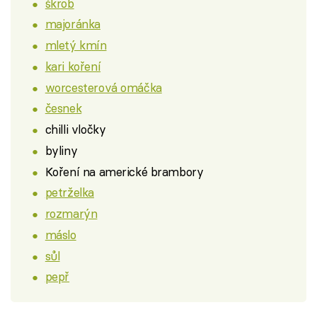
škrob
majoránka
mletý kmín
kari koření
worcesterová omáčka
česnek
chilli vločky
byliny
Koření na americké brambory
petrželka
rozmarýn
máslo
sůl
pepř