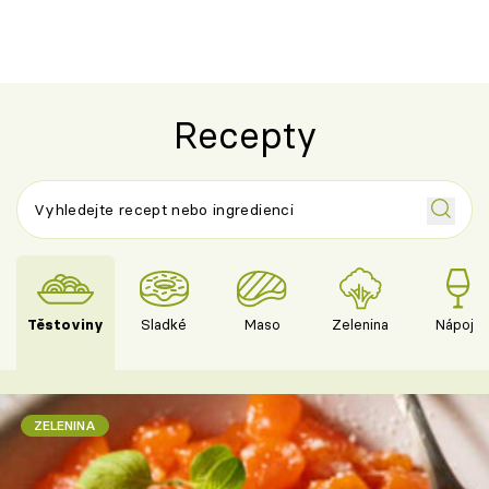
Recepty
Těstoviny
Sladké
Maso
Zelenina
Nápoje
ZELENINA