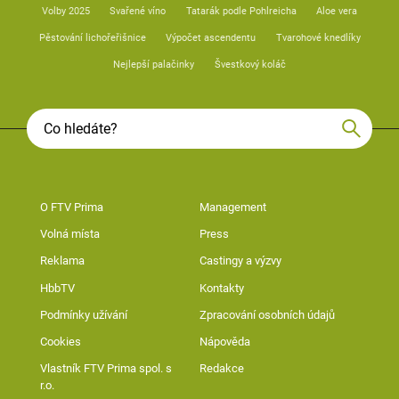
Volby 2025
Svařené víno
Tatarák podle Pohlreicha
Aloe vera
Pěstování lichořeřišnice
Výpočet ascendentu
Tvarohové knedlíky
Nejlepší palačinky
Švestkový koláč
O FTV Prima
Management
Volná místa
Press
Reklama
Castingy a výzvy
HbbTV
Kontakty
Podmínky užívání
Zpracování osobních údajů
Cookies
Nápověda
Vlastník FTV Prima spol. s
Redakce
r.o.