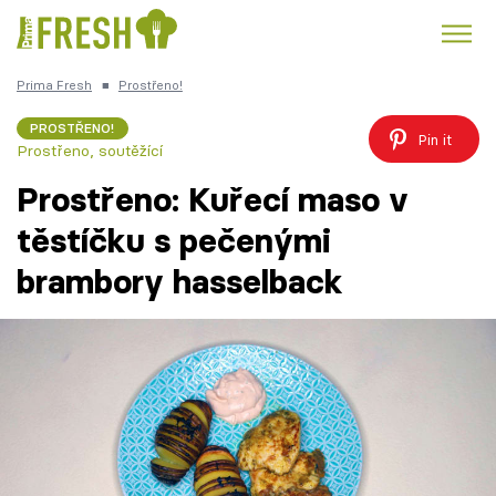
Prima Fresh
■
Prostřeno!
Kuře
Polévky k večeři
Rychlé večeře
Trendy:
PROSTŘENO!
Pin it
Prostřeno, soutěžící
Česká kuchyně
Čokoláda
Prostřeno: Kuřecí maso v
těstíčku s pečenými
brambory hasselback
Témata
Recepty
Články
TV Program