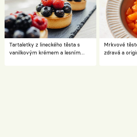
Tartaletky z lineckého těsta s
Mrkvové těst
vanilkovým krémem a lesním
zdravá a origi
ovocem podle Bread Society
klasiky