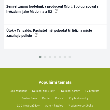
Zemřel známý hudebník a producent Orbit. Spolupracoval s
hvězdami jako Madonna a U2
Útok v Tanvaldu: Pachatel měl pobodat tři lidi, na místě
zasahuje policie
Populární témata
Jak zhubnout
Nejlepší filmy 2024
Nejlepší horory
TV program
Změna času
Partie
Počasí
Kdy budou volby
ZOO Nové začátky
Auto – katalog
7 pádů Honzy Dědka