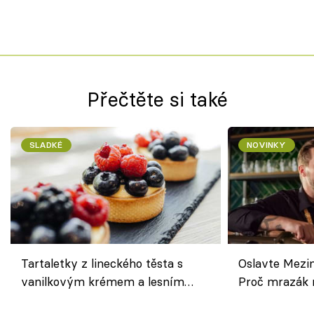
Přečtěte si také
SLADKÉ
NOVINKY
Tartaletky z lineckého těsta s
Oslavte Mezin
vanilkovým krémem a lesním
Proč mrazák n
ovocem podle Bread Society
horku vsadit 