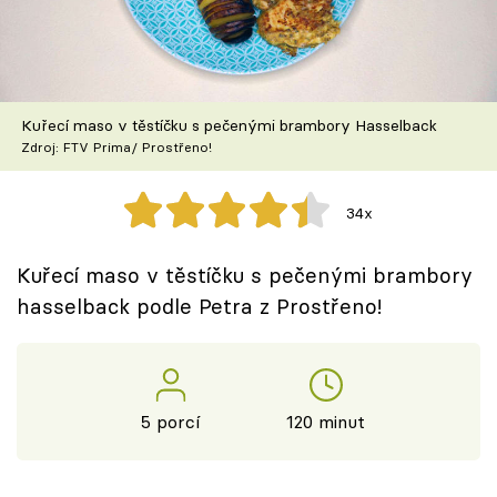
Škola vaření
Recepty z TV
Kuřecí maso v těstíčku s pečenými brambory Hasselback
Speciál: Cuketa
Zdroj: FTV Prima/ Prostřeno!
Těhotnej kuchař
34x
Sledujte prima+
Kuřecí maso v těstíčku s pečenými brambory
hasselback podle Petra z Prostřeno!
Přihlášení
Sledujte nás
5 porcí
120 minut