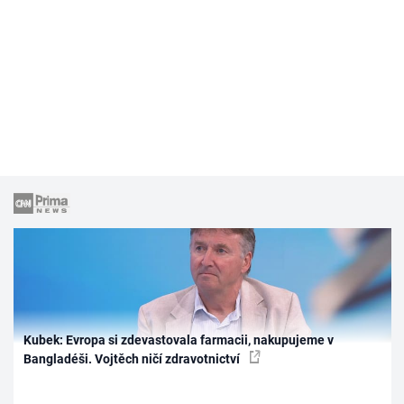
Kubek: Evropa si zdevastovala farmacii, nakupujeme v
Bangladéši. Vojtěch ničí zdravotnictví