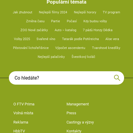
Populární témata
Jak zhubnout
Nejlepší filmy 2024
Nejlepší horory
TV program
Změna času
Partie
Počasí
Kdy budou volby
ZOO Nové začátky
Auto – katalog
7 pádů Honzy Dědka
Volby 2025
Svařené víno
Tatarák podle Pohlreicha
Aloe vera
Pěstování lichořeřišnice
Výpočet ascendentu
Tvarohové knedlíky
Nejlepší palačinky
Švestkový koláč
O FTV Prima
Management
Volná místa
Press
Reklama
Castingy a výzvy
HbbTV
Kontakty