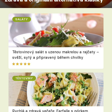
SALÁTY
Těstovinový salát s uzenou makrelou a rajčaty –
svěží, sytý a připravený během chvilky
TĚSTOVINY
Rychlá a zdravá večeře: Farfalle s pórkem