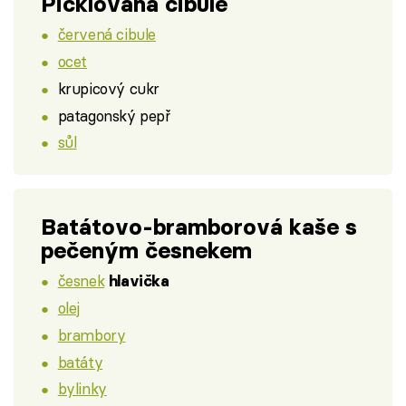
Picklovaná cibule
červená cibule
ocet
krupicový cukr
patagonský pepř
sůl
Batátovo-bramborová kaše s
pečeným česnekem
česnek
hlavička
olej
brambory
batáty
bylinky