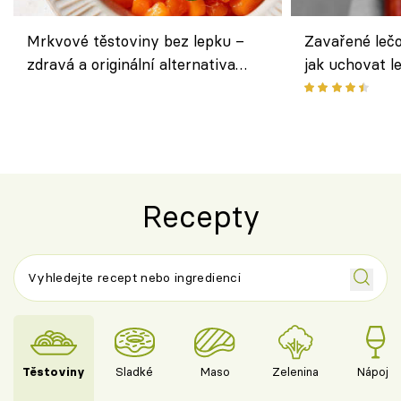
Mrkvové těstoviny bez lepku –
Zavařené lečo
zdravá a originální alternativa
jak uchovat l
klasiky
Recepty
Těstoviny
Sladké
Maso
Zelenina
Nápoje