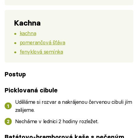
Kachna
kachna
pomerančová šťáva
fenyklová semínka
Postup
Picklovaná cibule
Uděláme si rozvar a nakrájenou červenou cibuli jím
zalijeme.
Necháme v lednici 2 hodiny rozležet.
Batátovo-bramborová kaše s pečeným