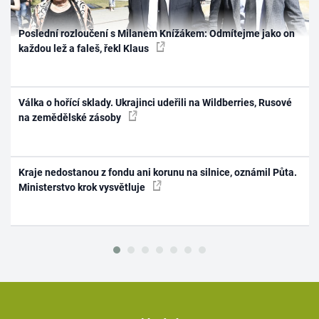
Poslední rozloučení s Milanem Knížákem: Odmítejme jako on
každou lež a faleš, řekl Klaus
Válka o hořící sklady. Ukrajinci udeřili na Wildberries, Rusové
na zemědělské zásoby
Kraje nedostanou z fondu ani korunu na silnice, oznámil Půta.
Ministerstvo krok vysvětluje