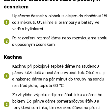
česnekem
Upečeme česnek v alobalu s olejem do zhnědnutí či
do změknutí. Uvaříme si brambory a batáty ve
vodě s bylinkami.
Po rozvaření rozmačkáme nebo rozmixujeme spolu
s upečeným česnekem.
Kachna
Kachnu při pokojové teplotě dáme na studenou
pánev kůží dolů a necháme vypéct tuk. Otočíme ji
a nakonec dáme na pár minut do trouby na sondu
na střed jádra, teplota 60 °C.
Ze zbylého výpeku odlijeme část tuku a dáme ho
bokem. Do pánve dáme pomerančovou šťávu a
fenyklová semínka, tím vznikne šťáva na přelití