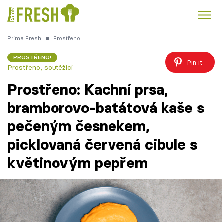
Prima Fresh
■
Prostřeno!
Kuře
Polévky k večeři
Rychlé večeře
Trendy:
PROSTŘENO!
Pin it
Prostřeno, soutěžící
Česká kuchyně
Čokoláda
Prostřeno: Kachní prsa,
bramborovo-batátová kaše s
pečeným česnekem,
Témata
picklovaná červená cibule s
Recepty
květinovým pepřem
Články
TV Program