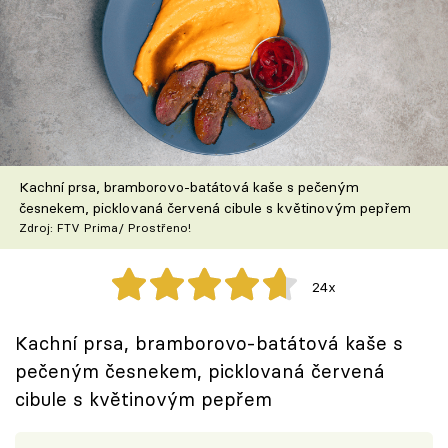
Škola vaření
Recepty z TV
Speciál: Cuketa
Těhotnej kuchař
Kachní prsa, bramborovo-batátová kaše s pečeným
česnekem, picklovaná červená cibule s květinovým pepřem
Sledujte prima+
Zdroj: FTV Prima/ Prostřeno!
Přihlášení
24x
Kachní prsa, bramborovo-batátová kaše s
Sledujte nás
pečeným česnekem, picklovaná červená
cibule s květinovým pepřem