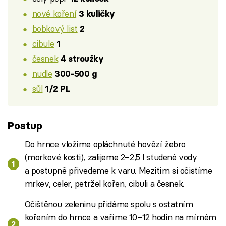
nové koření
3 kuličky
bobkový list
2
cibule
1
česnek
4 stroužky
nudle
300-500 g
sůl
1/2 PL
Postup
Do hrnce vložíme opláchnuté hovězí žebro
(morkové kosti), zalijeme 2–2,5 l studené vody
a postupně přivedeme k varu. Mezitím si očistíme
mrkev, celer, petržel kořen, cibuli a česnek.
Očištěnou zeleninu přidáme spolu s ostatním
kořením do hrnce a vaříme 10–12 hodin na mírném