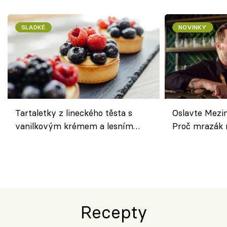
SLADKÉ
NOVINKY
Tartaletky z lineckého těsta s
Oslavte Mezin
vanilkovým krémem a lesním
Proč mrazák n
ovocem podle Bread Society
horku vsadit 
Recepty