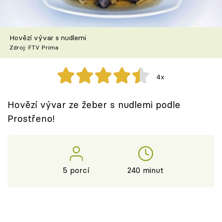
Škola vaření
Recepty z TV
Hovězí vývar s nudlemi
Zdroj: FTV Prima
Speciál: Cuketa
4x
Těhotnej kuchař
Hovězí vývar ze žeber s nudlemi podle
Sledujte prima+
Prostřeno!
Přihlášení
5 porcí
240 minut
Sledujte nás