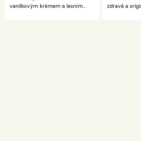
vanilkovým krémem a lesním
zdravá a origi
ovocem podle Bread Society
klasiky