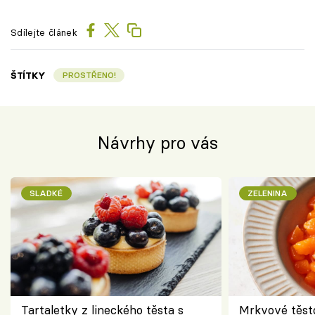
Sdílejte článek
ŠTÍTKY
PROSTŘENO!
Návrhy pro vás
SLADKÉ
ZELENINA
Tartaletky z lineckého těsta s
Mrkvové těst