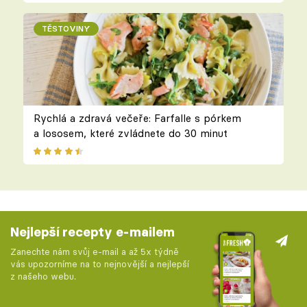
TĚSTOVINY
Rychlá a zdravá večeře: Farfalle s pórkem
a lososem, které zvládnete do 30 minut
Nejlepší recepty e-mailem
Zanechte nám svůj e-mail a až 5x týdně
vás upozorníme na to nejnovější a nejlepší
z našeho webu.