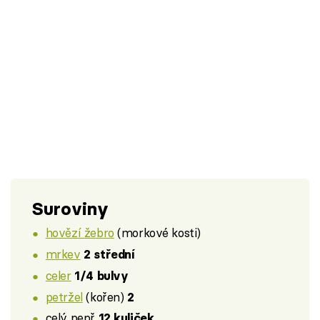
Suroviny
hovězí žebro
(morkové kosti)
mrkev
2 střední
celer
1/4 bulvy
petržel
(kořen)
2
celý pepř
12 kuliček