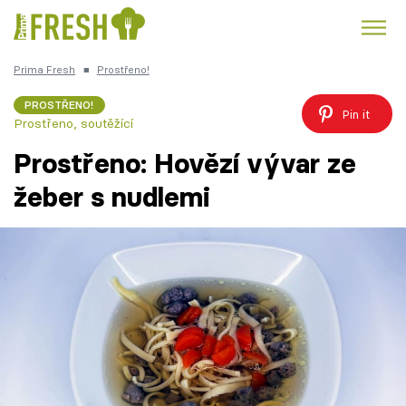
Prima Fresh
■
Prostřeno!
Kuře
Polévky k večeři
Rychlé večeře
Trendy:
PROSTŘENO!
Pin it
Prostřeno, soutěžící
Česká kuchyně
Čokoláda
Prostřeno: Hovězí vývar ze
žeber s nudlemi
Témata
Recepty
Články
TV Program