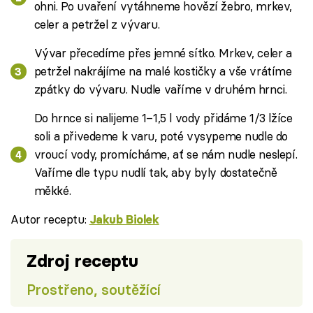
ohni. Po uvaření vytáhneme hovězí žebro, mrkev,
celer a petržel z vývaru.
Vývar přecedíme přes jemné sítko. Mrkev, celer a
petržel nakrájíme na malé kostičky a vše vrátíme
zpátky do vývaru. Nudle vaříme v druhém hrnci.
Do hrnce si nalijeme 1–1,5 l vody přidáme 1/3 lžíce
soli a přivedeme k varu, poté vysypeme nudle do
vroucí vody, promícháme, ať se nám nudle neslepí.
Vaříme dle typu nudlí tak, aby byly dostatečně
měkké.
Autor receptu:
Jakub Biolek
Zdroj receptu
Prostřeno, soutěžící