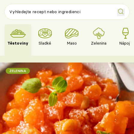
Těstoviny
Sladké
Maso
Zelenina
Nápoje
ZELENINA