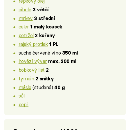
řepkový olej
cibule
3 větší
mrkev
3 střední
celer
1 malý kousek
petržel
2 kořeny
rajský protlak
1 PL
suché červené víno
350 ml
hovězí vývar
max. 200 ml
bobkový list
2
tymián
2 snítky
máslo
(studené)
40 g
sůl
pepř