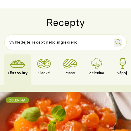
Recepty
Těstoviny
Sladké
Maso
Zelenina
Nápoje
ZELENINA