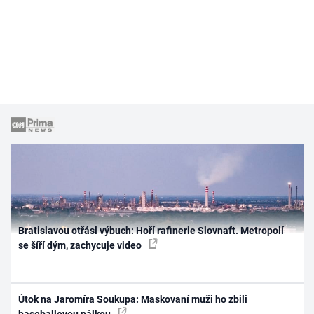
Bratislavou otřásl výbuch: Hoří rafinerie Slovnaft. Metropolí
se šíří dým, zachycuje video
Útok na Jaromíra Soukupa: Maskovaní muži ho zbili
baseballovou pálkou