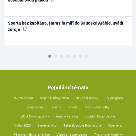
Sparta bez kapitána. Haraslín míří do Saúdské Arábie, uvádí
zdroje
Populární témata
Jak zhubnout
Nejlepší filmy 2024
Nejlepší horory
TV program
Změna času
Partie
Počasí
Kdy budou volby
ZOO Nové začátky
Auto – katalog
7 pádů Honzy Dědka
Volby 2025
Svařené víno
Tatarák podle Pohlreicha
Aloe vera
Pěstování lichořeřišnice
Výpočet ascendentu
Tvarohové knedlíky