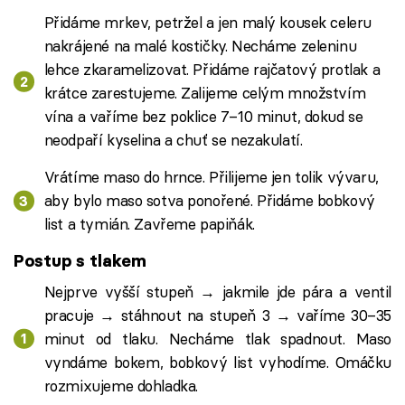
Přidáme mrkev, petržel a jen malý kousek celeru
nakrájené na malé kostičky. Necháme zeleninu
lehce zkaramelizovat. Přidáme rajčatový protlak a
krátce zarestujeme. Zalijeme celým množstvím
vína a vaříme bez poklice 7–10 minut, dokud se
neodpaří kyselina a chuť se nezakulatí.
Vrátíme maso do hrnce. Přilijeme jen tolik vývaru,
aby bylo maso sotva ponořené. Přidáme bobkový
list a tymián. Zavřeme papiňák.
Postup s tlakem
Nejprve vyšší stupeň → jakmile jde pára a ventil
pracuje → stáhnout na stupeň 3 → vaříme 30–35
minut od tlaku. Necháme tlak spadnout. Maso
vyndáme bokem, bobkový list vyhodíme. Omáčku
rozmixujeme dohladka.