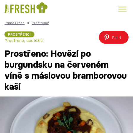
Prima Fresh
■
Prostřeno!
Kuře
Polévky k večeři
Rychlé večeře
Trendy:
PROSTŘENO!
Pin it
Prostřeno, soutěžící
Česká kuchyně
Čokoláda
Prostřeno: Hovězí po
burgundsku na červeném
víně s máslovou bramborovou
Témata
kaší
Recepty
Články
TV Program