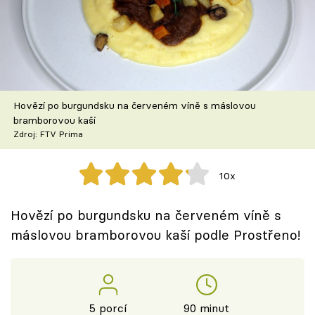
Škola vaření
Recepty z TV
Speciál: Cuketa
Hovězí po burgundsku na červeném víně s máslovou
Těhotnej kuchař
bramborovou kaší
Zdroj: FTV Prima
Sledujte prima+
10x
Přihlášení
Hovězí po burgundsku na červeném víně s
máslovou bramborovou kaší podle Prostřeno!
Sledujte nás
5 porcí
90 minut