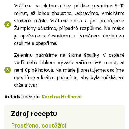
Vrátíme na plotnu a bez poklice povaříme 5–10
minut, až lehce zhoustne. Odstavíme, vmícháme
studené máslo. Vrátíme maso a jen prohřejeme.
Žampiony očistíme, případně rozpůlíme. Na másle
je opečeme s česnekem a tymiánem dozlatova,
osolíme a opepříme.
Zeleninu nakrájíme na šikmé špalíky. V osolené
vodě nebo lehkém vývaru vaříme 5–8 minut, ať
není úplně hotová. Na másle ji orestujeme, osolíme,
opepříme a krátce podusíme, aby byla měkká, ale
držela tvar.
Autorka receptu:
Karolína Hrdinová
Zdroj receptu
Prostřeno, soutěžící