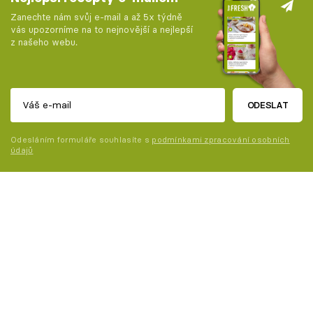
Zanechte nám svůj e-mail a až 5x týdně
vás upozorníme na to nejnovější a nejlepší
z našeho webu.
ODESLAT
Odesláním formuláře souhlasíte s
podmínkami zpracování osobních
údajů