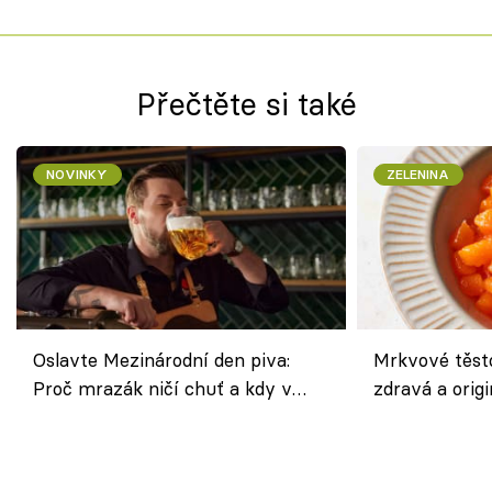
Přečtěte si také
NOVINKY
ZELENINA
Oslavte Mezinárodní den piva:
Mrkvové těst
Proč mrazák ničí chuť a kdy v
zdravá a origi
horku vsadit na šnyt?
klasiky