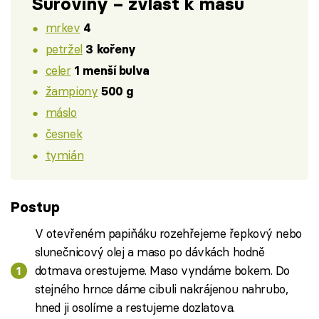
Suroviny – zvlášť k masu
mrkev
4
petržel
3 kořeny
celer
1 menší bulva
žampiony
500 g
máslo
česnek
tymián
Postup
V otevřeném papiňáku rozehřejeme řepkový nebo
slunečnicový olej a maso po dávkách hodně
dotmava orestujeme. Maso vyndáme bokem. Do
stejného hrnce dáme cibuli nakrájenou nahrubo,
hned ji osolíme a restujeme dozlatova.