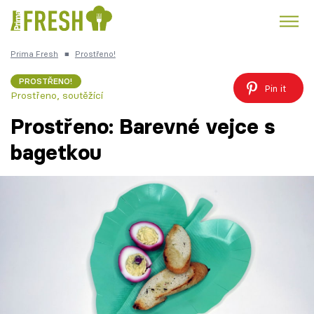
Prima Fresh
■
Prostřeno!
Kuře
Polévky k večeři
Rychlé večeře
Trendy:
PROSTŘENO!
Pin it
Prostřeno, soutěžící
Česká kuchyně
Čokoláda
Prostřeno: Barevné vejce s
bagetkou
Témata
Recepty
Články
TV Program