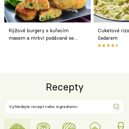
Rýžové burgery s kuřecím
Cuketové rizo
masem a mrkví podávané se
čedarem
salátem – lehká a chutná večeře
Recepty