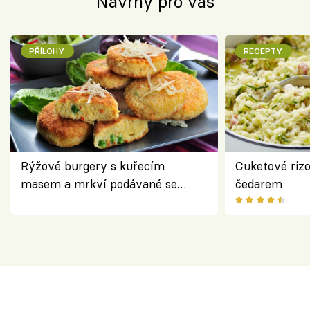
Návrhy pro vás
PŘÍLOHY
RECEPTY
Rýžové burgery s kuřecím
Cuketové rizo
masem a mrkví podávané se
čedarem
salátem – lehká a chutná večeře