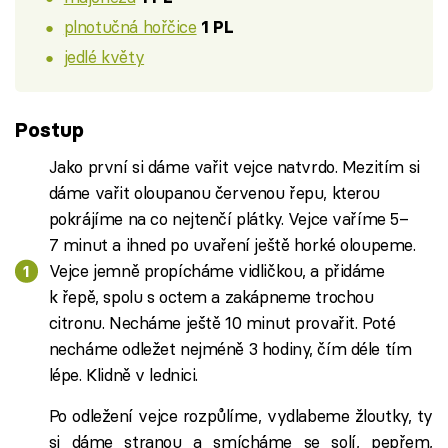
plnotučná hořčice
1 PL
jedlé květy
Postup
Jako první si dáme vařit vejce natvrdo. Mezitím si
dáme vařit oloupanou červenou řepu, kterou
pokrájíme na co nejtenčí plátky. Vejce vaříme 5–
7 minut a ihned po uvaření ještě horké oloupeme.
Vejce jemně propícháme vidličkou, a přidáme
k řepě, spolu s octem a zakápneme trochou
citronu. Necháme ještě 10 minut provařit. Poté
necháme odležet nejméně 3 hodiny, čím déle tím
lépe. Klidně v lednici.
Po odležení vejce rozpůlíme, vydlabeme žloutky, ty
si dáme stranou a smícháme se solí, pepřem,