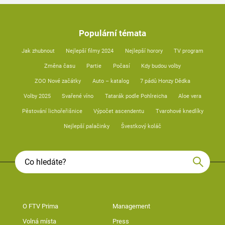
Populární témata
Jak zhubnout
Nejlepší filmy 2024
Nejlepší horory
TV program
Změna času
Partie
Počasí
Kdy budou volby
ZOO Nové začátky
Auto – katalog
7 pádů Honzy Dědka
Volby 2025
Svařené víno
Tatarák podle Pohlreicha
Aloe vera
Pěstování lichořeřišnice
Výpočet ascendentu
Tvarohové knedlíky
Nejlepší palačinky
Švestkový koláč
O FTV Prima
Management
Volná místa
Press