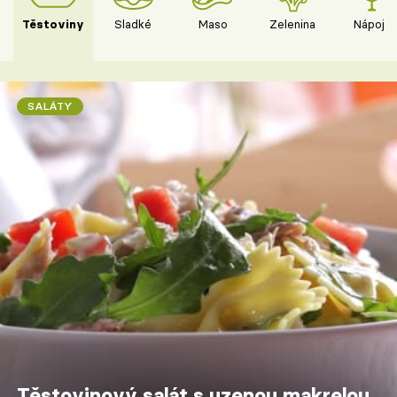
Těstoviny
Sladké
Maso
Zelenina
Nápoje
SALÁTY
Těstovinový salát s uzenou makrelou