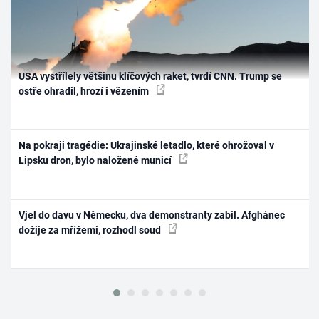
USA vystřílely většinu klíčových raket, tvrdí CNN. Trump se
ostře ohradil, hrozí i vězením
Na pokraji tragédie: Ukrajinské letadlo, které ohrožoval v
Lipsku dron, bylo naložené municí
Vjel do davu v Německu, dva demonstranty zabil. Afghánec
dožije za mřížemi, rozhodl soud