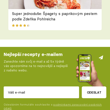
Super jednoduše: Špagety s paprikovým pestem
podle Zdeňka Pohlreicha
Nejlepší recepty e-mailem
Zanechte nám svůj e-mail a až 5x týdně
vás upozorníme na to nejnovější a nejlepší
z našeho webu.
ODESLAT
Odesláním formuláře souhlasíte s
podmínkami zpracování osobních
údajů