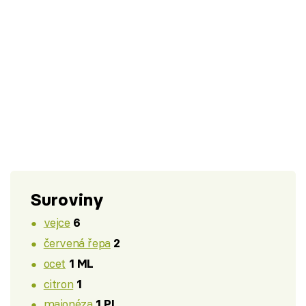
Suroviny
vejce
6
červená řepa
2
ocet
1 ML
citron
1
majonéza
1 PL