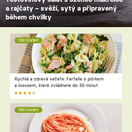
a rajčaty – svěží, sytý a připravený
během chvilky
TĚSTOVINY
Rychlá a zdravá večeře: Farfalle s pórkem
a lososem, které zvládnete do 30 minut
TĚSTOVINY