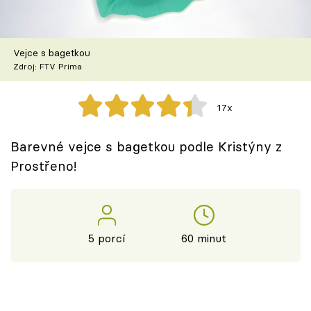
Škola vaření
Recepty z TV
Vejce s bagetkou
Zdroj: FTV Prima
Speciál: Cuketa
17x
Těhotnej kuchař
Barevné vejce s bagetkou podle Kristýny z
Sledujte prima+
Prostřeno!
Přihlášení
5 porcí
60 minut
Sledujte nás