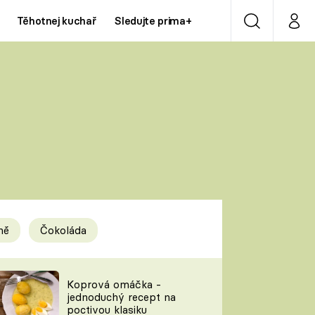
Těhotnej kuchař
Sledujte prima+
Vyhledávání
Můj p
Prima+
Y
CNN Prima NEWS
Prima ZOOM
ÍDLA
Prima LIVING
Prima Ženy
ně
Čokoláda
Prima LAJK
y
Koprová omáčka -
jednoduchý recept na
Sledujte nás
poctivou klasiku