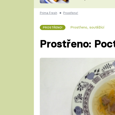
skvělý způsob, jak
ZDENĚK
zpracovat přerostlé
ČESKO NA TALÍŘI
cukety
POHLREICH
Prima Fresh
■
Prostřeno!
KAROLÍNA,
JAROSLAV SAPÍK
DOMÁCÍ
Prostřeno, soutěžící
PROSTŘENO!
KUCHAŘKA
KAROLÍNA
KAMBERSKÁ
Prostřeno: Poc