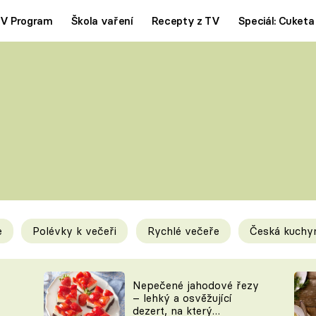
V Program
Škola vaření
Recepty z TV
Speciál: Cuketa
Polévky
Saláty
ČESKÁ KLASIKA
TĚSTOVIN
SILNÉ VÝVARY
SLADKÉ
KRÉMOVÉ
BEZMASÁ J
e
Polévky k večeři
Rychlé večeře
Česká kuchy
y
Tipy a triky
Novink
Nepečené jahodové řezy
– lehký a osvěžující
dezert, na který
KAM ZA JÍDLEM
BLOG