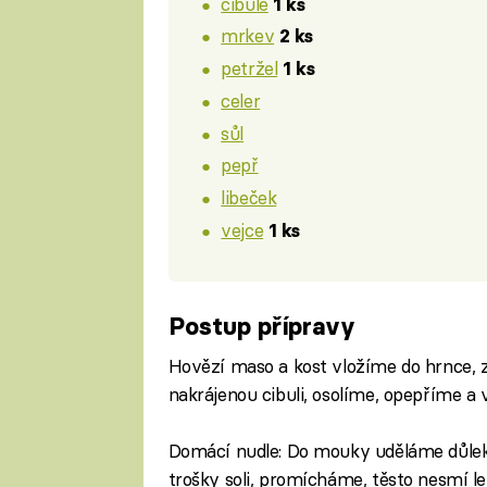
cibule
1 ks
mrkev
2 ks
petržel
1 ks
celer
sůl
pepř
libeček
vejce
1 ks
Postup přípravy
Hovězí maso a kost vložíme do hrnce, 
nakrájenou cibuli, osolíme, opepříme 
Domácí nudle: Do mouky uděláme důlek
trošky soli, promícháme, těsto nesmí le