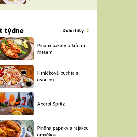
TORKY
ESH
t týdne
Další hity
Plněné cukety s krůtím
masem
Hrníčková buchta s
ovocem
Aperol Spritz
Plněné papriky s rajskou
omáčkou