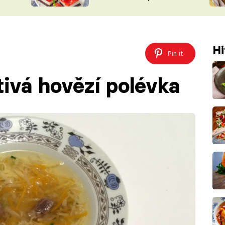
nepotřebujete troubu
ŠÉFREDAK
VYCHYTÁVKY
SOUTĚŽ FR
NA NÁKUPECH
ČASOPIS
Hi
Pin it
tivá hovězí polévka