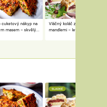
 cuketový nákyp na
Vláčný koláč z jogurtu s višněm
ým masem – skvělý
mandlemi – letní moučník ke 
pracovat přerostlé
i na oslavu
SLADKÉ