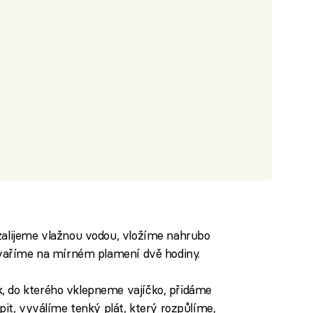
zalijeme vlažnou vodou, vložíme nahrubo
a vaříme na mírném plamení dvě hodiny.
, do kterého vklepneme vajíčko, přidáme
pit, vyválíme tenký plát, který rozpůlíme,