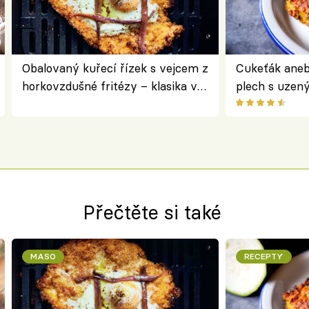
Obalovaný kuřecí řízek s vejcem z
Cukeťák aneb
horkovzdušné fritézy – klasika v
plech s uzen
novém pojetí podle Jamieho
způsob, jak z
Olivera
cukety
Přečtěte si také
MASO
RECEPTY