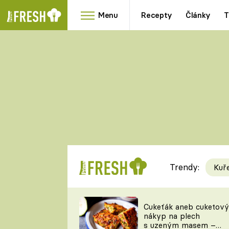
Menu
Recepty
Články
T
Oblíbené
Přílohy
recepty
HRANOLKY
HOUBY
KNEDLÍKY
DÝNĚ
KAŠE
RYCHLOVKY
Trendy:
Kuř
Populární
Videorecept
Cukeťák aneb cuketový
nákyp na plech
kuchaři
s uzeným masem –
TEĎ VAŘÍ ŠÉF!