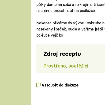
půlky dáme na sebe a nakrájíme třícent
necháme proschnout na podložce.
Nakonec přidáme do vývaru nahrubo na
nasekaný libeček, nudle a vaříme ještě
polévce vajíčko.
Zdroj receptu
Prostřeno, soutěžící
Vstoupit do diskuze