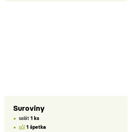
Suroviny
salát
1 ks
sůl
1 špetka