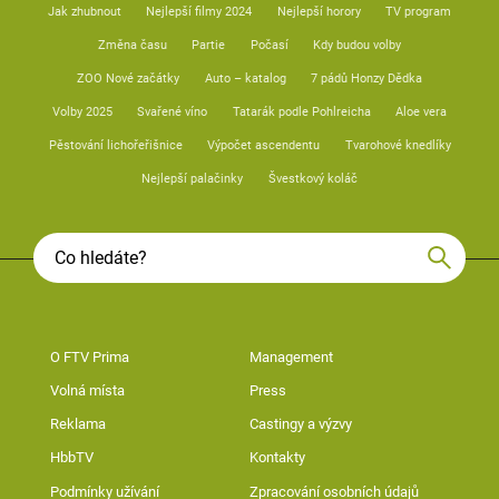
Jak zhubnout
Nejlepší filmy 2024
Nejlepší horory
TV program
Změna času
Partie
Počasí
Kdy budou volby
ZOO Nové začátky
Auto – katalog
7 pádů Honzy Dědka
Volby 2025
Svařené víno
Tatarák podle Pohlreicha
Aloe vera
Pěstování lichořeřišnice
Výpočet ascendentu
Tvarohové knedlíky
Nejlepší palačinky
Švestkový koláč
O FTV Prima
Management
Volná místa
Press
Reklama
Castingy a výzvy
HbbTV
Kontakty
Podmínky užívání
Zpracování osobních údajů