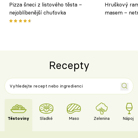
Pizza šneci z listového těsta –
Hruškový ram
nejoblíbenější chuťovka
masem – netr
asijském styl
Recepty
Těstoviny
Sladké
Maso
Zelenina
Nápoje