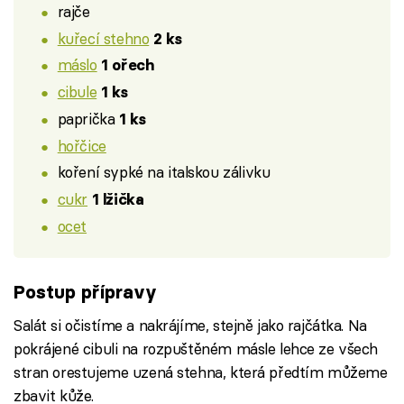
rajče
kuřecí stehno
2 ks
máslo
1 ořech
cibule
1 ks
paprička
1 ks
hořčice
koření sypké na italskou zálivku
cukr
1 lžička
ocet
Postup přípravy
Salát si očistíme a nakrájíme, stejně jako rajčátka. Na
pokrájené cibuli na rozpuštěném másle lehce ze všech
stran orestujeme uzená stehna, která předtím můžeme
zbavit kůže.