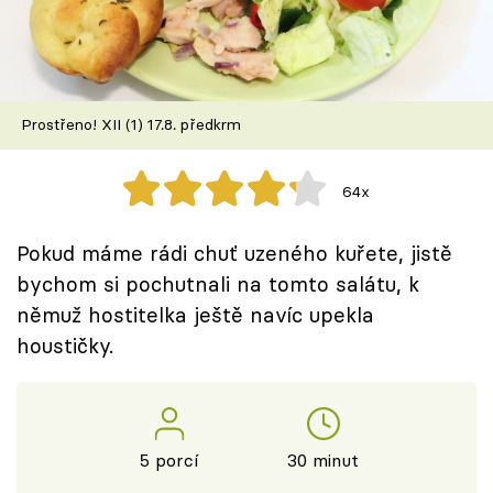
Škola vaření
Recepty z TV
Prostřeno! XII (1) 17.8. předkrm
Speciál: Cuketa
Těhotnej kuchař
64x
Sledujte prima+
Pokud máme rádi chuť uzeného kuřete, jistě
bychom si pochutnali na tomto salátu, k
Přihlášení
němuž hostitelka ještě navíc upekla
houstičky.
Sledujte nás
5 porcí
30 minut