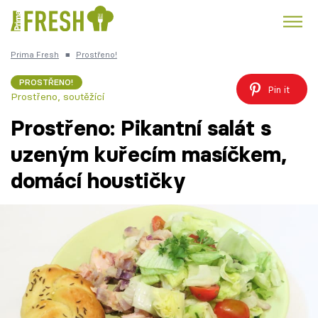
Prima Fresh
■
Prostřeno!
Kuře
Polévky k večeři
Rychlé večeře
Trendy:
PROSTŘENO!
Pin it
Prostřeno, soutěžící
Česká kuchyně
Čokoláda
Prostřeno: Pikantní salát s
uzeným kuřecím masíčkem,
domácí houstičky
Témata
Recepty
Články
TV Program