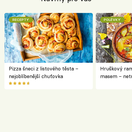
RECEPTY
POLÉVKY
Pizza šneci z listového těsta –
Hruškový ram
nejoblíbenější chuťovka
masem – netr
asijském styl