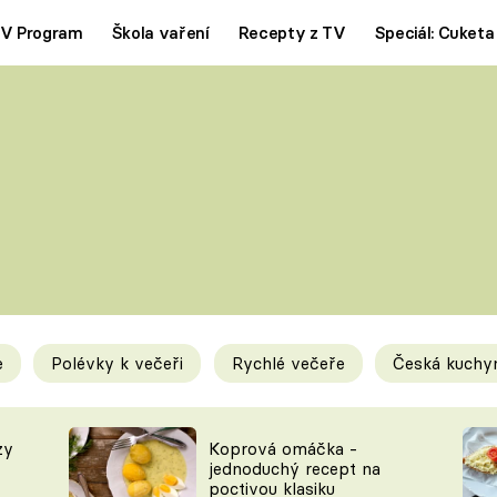
V Program
Škola vaření
Recepty z TV
Speciál: Cuketa
Polévky
Saláty
ČESKÁ KLASIKA
TĚSTOVIN
SILNÉ VÝVARY
SLADKÉ
KRÉMOVÉ
BEZMASÁ J
e
Polévky k večeři
Rychlé večeře
Česká kuchy
y
Tipy a triky
Novink
zy
Koprová omáčka -
jednoduchý recept na
poctivou klasiku
KAM ZA JÍDLEM
BLOG