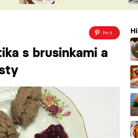
ŠÉFREDAK
VYCHYTÁVKY
SOUTĚŽ FR
NA NÁKUPECH
ČASOPIS
Hi
Pin it
ika s brusinkami a
sty