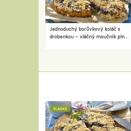
Jednoduchý borůvkový koláč s
drobenkou – vláčný moučník plný
ovoce
SLADKÉ