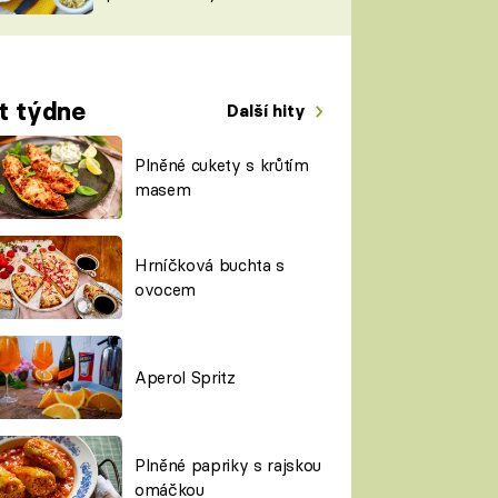
TORKY
ESH
t týdne
Další hity
Plněné cukety s krůtím
masem
Hrníčková buchta s
ovocem
Aperol Spritz
Plněné papriky s rajskou
omáčkou