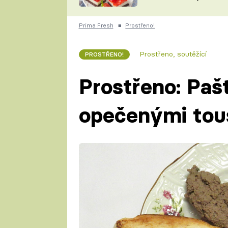
nepotřebujete troubu
ZDENĚK
ČESKO NA TALÍŘI
POHLREICH
Prima Fresh
■
Prostřeno!
KAROLÍNA,
JAROSLAV SAPÍK
DOMÁCÍ
Prostřeno, soutěžící
PROSTŘENO!
KUCHAŘKA
KAROLÍNA
KAMBERSKÁ
Prostřeno: Pašt
opečenými tou