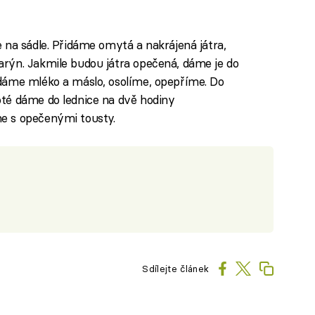
 na sádle. Přidáme omytá a nakrájená játra,
rýn. Jakmile budou játra opečená, dáme je do
dáme mléko a máslo, osolíme, opepříme. Do
oté dáme do lednice na dvě hodiny
e s opečenými tousty.
Sdílejte článek