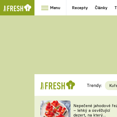
Menu
Recepty
Články
T
Oblíbené
Přílohy
recepty
HRANOLKY
HOUBY
KNEDLÍKY
DÝNĚ
KAŠE
RYCHLOVKY
Trendy:
Kuř
Populární
Videorecept
Nepečené jahodové ře
– lehký a osvěžující
kuchaři
dezert, na který
TEĎ VAŘÍ ŠÉF!