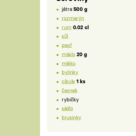
játra
500 g
rozmarýn
rum
0.02 cl
sůl
pepř
máslo
20 g
mléko
bylinky
cibule
1 ks
česnek
rybičky
sádlo
brusinky