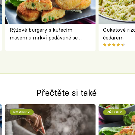
Rýžové burgery s kuřecím
Cuketové rizo
masem a mrkví podávané se
čedarem
salátem – lehká a chutná večeře
Přečtěte si také
NOVINKY
PŘÍLOHY