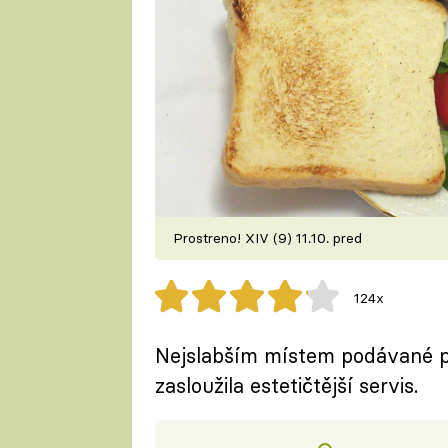
Prostreno! XIV (9) 11.10. pred
124x
Nejslabším místem podávané pa
zasloužila estetičtější servis.