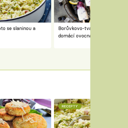
to se slaninou a
Borůvkovo-tvarohové nanuky 
domácí ovocná zmrzlina na dř
RECEPTY