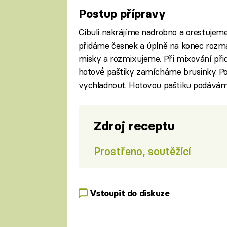
Postup přípravy
Cibuli nakrájíme nadrobno a orestujeme
přidáme česnek a úplně na konec rozma
misky a rozmixujeme. Při mixování při
hotové́ paštiky zamícháme brusinky. P
vychladnout. Hotovou paštiku podávám
Zdroj receptu
Prostřeno, soutěžící
Vstoupit do diskuze