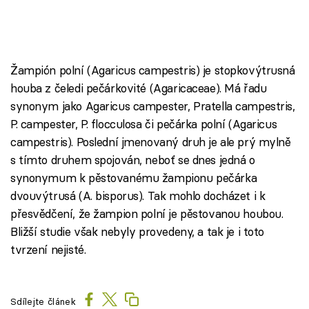
Žampión polní (Agaricus campestris) je stopkovýtrusná
houba z čeledi pečárkovité (Agaricaceae). Má řadu
synonym jako Agaricus campester, Pratella campestris,
P. campester, P. flocculosa či pečárka polní (Agaricus
campestris). Poslední jmenovaný druh je ale prý mylně
s tímto druhem spojován, neboť se dnes jedná o
synonymum k pěstovanému žampionu pečárka
dvouvýtrusá (A. bisporus). Tak mohlo docházet i k
přesvědčení, že žampion polní je pěstovanou houbou.
Bližší studie však nebyly provedeny, a tak je i toto
tvrzení nejisté.
Sdílejte článek