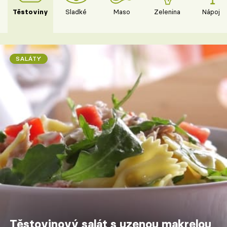
Těstoviny
Sladké
Maso
Zelenina
Nápoje
SALÁTY
Těstovinový salát s uzenou makrelou