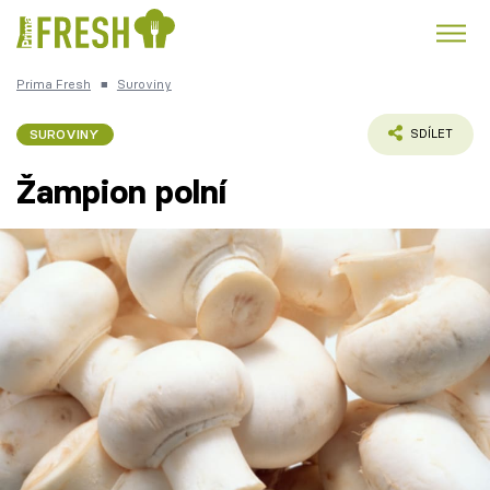
Prima Fresh
■
Suroviny
Kuře
Polévky k večeři
Rychlé večeře
Trendy:
SUROVINY
SDÍLET
Česká kuchyně
Čokoláda
Žampion polní
Témata
Recepty
Články
TV Program