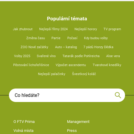
Populární témata
Jak zhubnout
Nejlepší filmy 2024
Nejlepší horory
TV program
Změna času
Partie
Počasí
Kdy budou volby
ZOO Nové začátky
Auto – katalog
7 pádů Honzy Dědka
Volby 2025
Svařené víno
Tatarák podle Pohlreicha
Aloe vera
Pěstování lichořeřišnice
Výpočet ascendentu
Tvarohové knedlíky
Nejlepší palačinky
Švestkový koláč
O FTV Prima
Management
Volná místa
Press