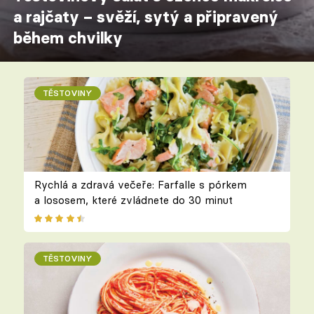
a rajčaty – svěží, sytý a připravený
během chvilky
TĚSTOVINY
Rychlá a zdravá večeře: Farfalle s pórkem
a lososem, které zvládnete do 30 minut
TĚSTOVINY