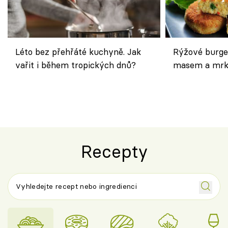
Léto bez přehřáté kuchyně. Jak
Rýžové burge
vařit i během tropických dnů?
masem a mrk
salátem – leh
Recepty