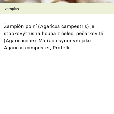
Škola vaření
zampion
Recepty z TV
Žampión polní (Agaricus campestris) je
Speciál: Cuketa
stopkovýtrusná houba z čeledi pečárkovité
(Agaricaceae). Má řadu synonym jako
Těhotnej kuchař
Agaricus campester, Pratella ...
Sledujte prima+
Přihlášení
Sledujte nás