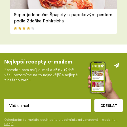
Super jednoduše: Špagety s paprikovým pestem
podle Zdeňka Pohlreicha
Nejlepší recepty e-mailem
Zanechte nám svůj e-mail a až 5x týdně
vás upozorníme na to nejnovější a nejlepší
z našeho webu.
ODESLAT
Odesláním formuláře souhlasíte s
podmínkami zpracování osobních
údajů