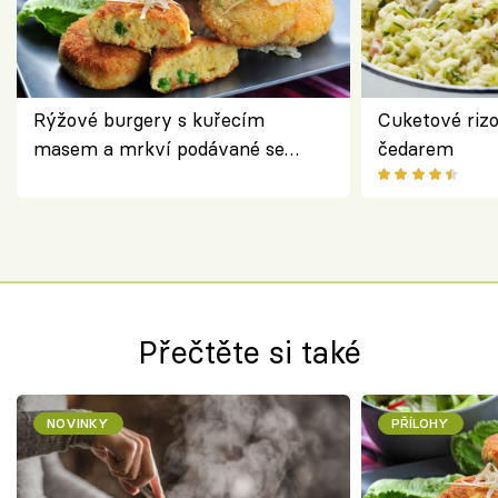
Rýžové burgery s kuřecím
Cuketové rizo
masem a mrkví podávané se
čedarem
salátem – lehká a chutná večeře
Přečtěte si také
NOVINKY
PŘÍLOHY