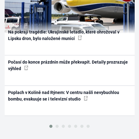
Na pokraji tragédie: Ukrajinské letadlo, které ohrožoval v
Lipsku dron, bylo naložené municí
Počasí do konce prázdnin může překvapit. Detaily prozrazuje
výhled
Poplach v Kolíně nad Rýnem: V centru našli nevybuchlou
bombu, evakuuje se i televizní studio