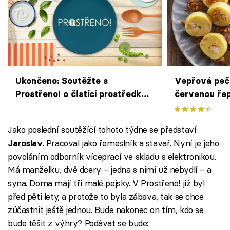
Ukončeno: Soutěžte s
Vepřová peč
Prostřeno! o čistící prostředky
červenou řep
pro voňavou domácnost (17. -
klasika česk
20. 11. 2025)
Jako poslední soutěžící tohoto týdne se představí
. Pracoval jako řemeslník a stavař. Nyní je jeho
Jaroslav
povoláním odborník víceprací ve skladu s elektronikou.
Má manželku, dvě dcery – jedna s nimi už nebydlí – a
syna. Doma mají tři malé pejsky. V Prostřeno! již byl
před pěti lety, a protože to byla zábava, tak se chce
zúčastnit ještě jednou. Bude nakonec on tím, kdo se
bude těšit z výhry? Podávat se bude: