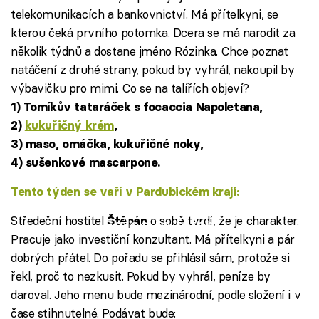
telekomunikacích a bankovnictví. Má přítelkyni, se
kterou čeká prvního potomka. Dcera se má narodit za
několik týdnů a dostane jméno Rózinka. Chce poznat
natáčení z druhé strany, pokud by vyhrál, nakoupil by
výbavičku pro mimi. Co se na talířích objeví?
1) Tomíkův tataráček s focaccia Napoletana,
2)
kukuřičný krém
,
3) maso, omáčka, kukuřičné noky,
4) sušenkové mascarpone.
Tento týden se vaří v Pardubickém kraji:
Středeční hostitel
o sobě tvrdí, že je charakter.
Štěpán
Failed to fetch
Pracuje jako investiční konzultant. Má přítelkyni a pár
dobrých přátel. Do pořadu se přihlásil sám, protože si
řekl, proč to nezkusit. Pokud by vyhrál, peníze by
daroval. Jeho menu bude mezinárodní, podle složení i v
čase stihnutelné. Podávat bude: