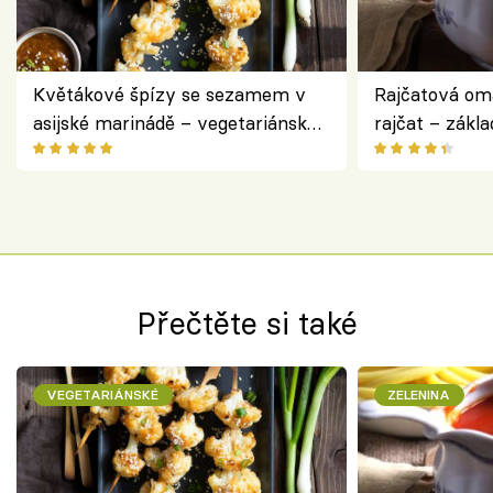
Květákové špízy se sezamem v
Rajčatová om
asijské marinádě – vegetariánská
rajčat – zákla
chuťovka z grilu
Přečtěte si také
VEGETARIÁNSKÉ
ZELENINA