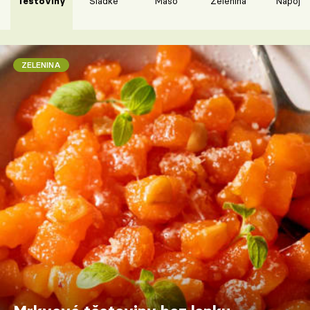
Těstoviny
Sladké
Maso
Zelenina
Nápoje
ZELENINA