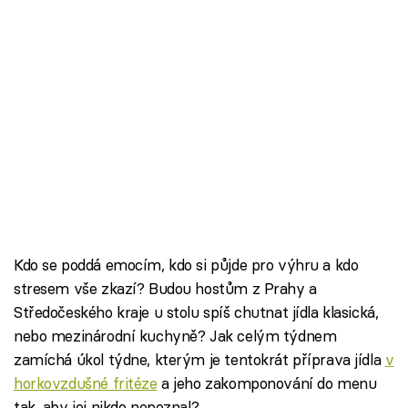
Kdo se poddá emocím, kdo si půjde pro výhru a kdo
stresem vše zkazí? Budou hostům z Prahy a
Středočeského kraje u stolu spíš chutnat jídla klasická,
nebo mezinárodní kuchyně? Jak celým týdnem
zamíchá úkol týdne, kterým je tentokrát příprava jídla
v
horkovzdušné fritéze
a jeho zakomponování do menu
tak, aby jej nikdo nepoznal?