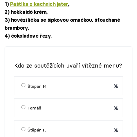
1)
Paštika z kachních jater
,
2) hokkaidó krém,
3) hovězí líčka se šípkovou omáčkou, šťouchané
brambory,
4) čokoládové řezy.
Kdo ze soutěžících uvaří vítězné menu?
%
Štěpán P.
%
Tomáš
%
Štěpán F.