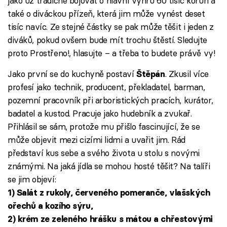
jako už tradičně bojovat o hlavní výhru 60 tisíc korun a
také o diváckou přízeň, která jim může vynést deset
tisíc navíc. Ze stejné částky se pak může těšit i jeden z
diváků, pokud ovšem bude mít trochu štěstí. Sledujte
proto Prostřeno!, hlasujte – a třeba to budete právě vy!
Jako první se do kuchyně postaví
. Zkusil více
Štěpán
profesí jako technik, producent, překladatel, barman,
pozemní pracovník při arboristických pracích, kurátor,
badatel a kustod. Pracuje jako hudebník a zvukař.
Přihlásil se sám, protože mu přišlo fascinující, že se
může objevit mezi cizími lidmi a uvařit jim. Rád
představí kus sebe a svého života u stolu s novými
známými. Na jaká jídla se mohou hosté těšit? Na talíři
se jim objeví:
1) Salát z rukoly, červeného pomeranče, vlašských
ořechů a kozího sýru,
2) krém ze zeleného hrášku s mátou a chřestovými