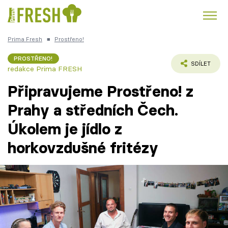
Prima Fresh
■
Prostřeno!
Kuře
Polévky k večeři
Rychlé večeře
Trendy:
PROSTŘENO!
SDÍLET
redakce Prima FRESH
Česká kuchyně
Čokoláda
Připravujeme Prostřeno! z
Prahy a středních Čech.
Úkolem je jídlo z
Témata
horkovzdušné fritézy
Recepty
Články
TV Program