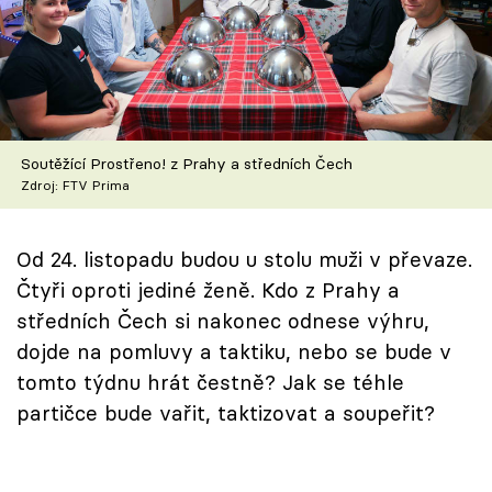
Škola vaření
Recepty z TV
Speciál: Cuketa
Soutěžící Prostřeno! z Prahy a středních Čech
Těhotnej kuchař
Zdroj: FTV Prima
Sledujte prima+
Od 24. listopadu budou u stolu muži v převaze.
Čtyři oproti jediné ženě. Kdo z Prahy a
Přihlášení
středních Čech si nakonec odnese výhru,
dojde na pomluvy a taktiku, nebo se bude v
tomto týdnu hrát čestně? Jak se téhle
Sledujte nás
partičce bude vařit, taktizovat a soupeřit?