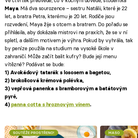
Ve čtvrtek předvede, co v kuchyni dovede, studentka
. Má dva sourozence – sestru Natálii, které je 22
Maya
let, a bratra Petra, kterému je 20 let. Rodiče jsou
rozvedení, Maya žije s otcem a bratrem. Do pořadu se
přihlásila, aby dokázala mistrovi na praxích, že se v ní
spletl, a dalším motivem je výhra. Pokud by vyhrála, tak
by peníze použila na studium na vysoké škole v
zahraničí. Může začít balit kufry? Bude její menu
vítězné? Podávat se bude:
1) Avokádový tatarák s lososem a bagetou,
2) brokolicová krémová polévka,
3) vepřová panenka s bramborovým a batátovým
pyré,
4)
panna cotta s hroznovým vínem
.
SOUTĚŽE PROSTŘENO!
MASO