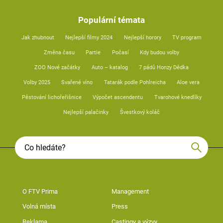
Populární témata
Jak zhubnout
Nejlepší filmy 2024
Nejlepší horory
TV program
Změna času
Partie
Počasí
Kdy budou volby
ZOO Nové začátky
Auto – katalog
7 pádů Honzy Dědka
Volby 2025
Svařené víno
Tatarák podle Pohlreicha
Aloe vera
Pěstování lichořeřišnice
Výpočet ascendentu
Tvarohové knedlíky
Nejlepší palačinky
Švestkový koláč
O FTV Prima
Management
Volná místa
Press
Reklama
Castingy a výzvy