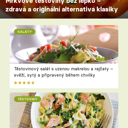
Mrkvové těstoviny bez lepku –
zdravá a originální alternativa klasiky
SALÁTY
Těstovinový salát s uzenou makrelou a rajčaty –
svěží, sytý a připravený během chvilky
TĚSTOVINY