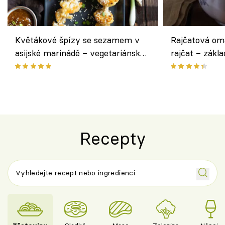
Květákové špízy se sezamem v
Rajčatová om
asijské marinádě – vegetariánská
rajčat – zákla
chuťovka z grilu
Recepty