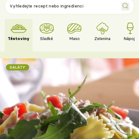
Těstoviny
Sladké
Maso
Zelenina
Nápoje
SALÁTY