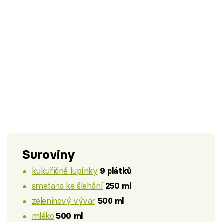
Suroviny
kukuřičné lupínky
9 plátků
smetana ke šlehání
250 ml
zeleninový vývar
500 ml
mléko
500 ml