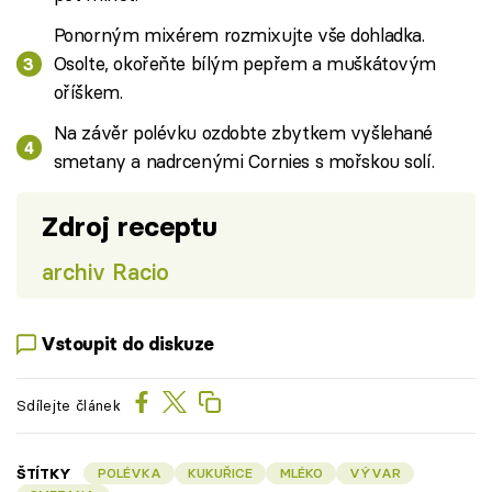
Ponorným mixérem rozmixujte vše dohladka.
Osolte, okořeňte bílým pepřem a muškátovým
oříškem.
Na závěr polévku ozdobte zbytkem vyšlehané
smetany a nadrcenými Cornies s mořskou solí.
Zdroj receptu
archiv Racio
Vstoupit do diskuze
Sdílejte článek
ŠTÍTKY
POLÉVKA
KUKUŘICE
MLÉKO
VÝVAR