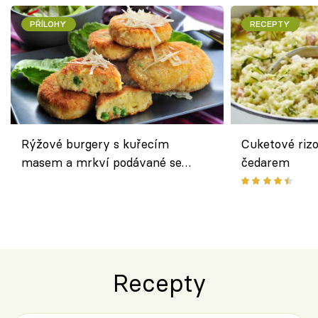
PŘÍLOHY
RECEPTY
Rýžové burgery s kuřecím
Cuketové rizo
masem a mrkví podávané se
čedarem
salátem – lehká a chutná večeře
Recepty