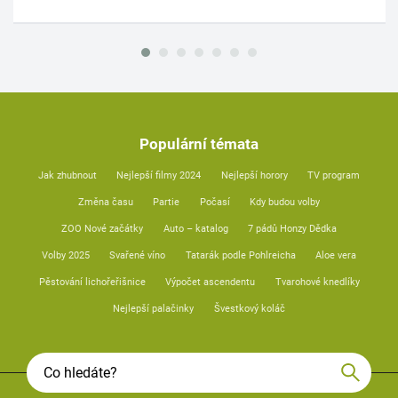
Populární témata
Jak zhubnout
Nejlepší filmy 2024
Nejlepší horory
TV program
Změna času
Partie
Počasí
Kdy budou volby
ZOO Nové začátky
Auto – katalog
7 pádů Honzy Dědka
Volby 2025
Svařené víno
Tatarák podle Pohlreicha
Aloe vera
Pěstování lichořeřišnice
Výpočet ascendentu
Tvarohové knedlíky
Nejlepší palačinky
Švestkový koláč