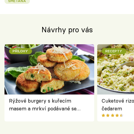
SMETANA
Návrhy pro vás
PŘÍLOHY
RECEPTY
Rýžové burgery s kuřecím
Cuketové rizo
masem a mrkví podávané se
čedarem
salátem – lehká a chutná večeře