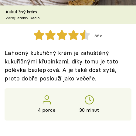
Škola vaření
Kukuřičný krém
Zdroj: archiv Racio
Recepty z TV
Speciál: Cuketa
36x
Těhotnej kuchař
Lahodný kukuřičný krém je zahuštěný
kukuřičnými křupinkami, díky tomu je tato
Sledujte prima+
polévka bezlepková. A je také dost sytá,
proto dobře poslouží jako večeře.
Přihlášení
Sledujte nás
4 porce
30 minut