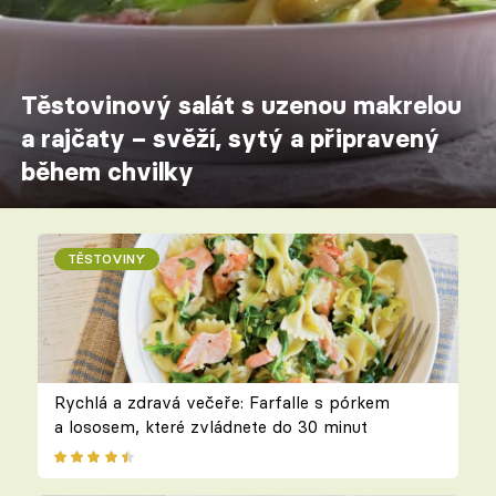
Těstovinový salát s uzenou makrelou
a rajčaty – svěží, sytý a připravený
během chvilky
TĚSTOVINY
Rychlá a zdravá večeře: Farfalle s pórkem
a lososem, které zvládnete do 30 minut