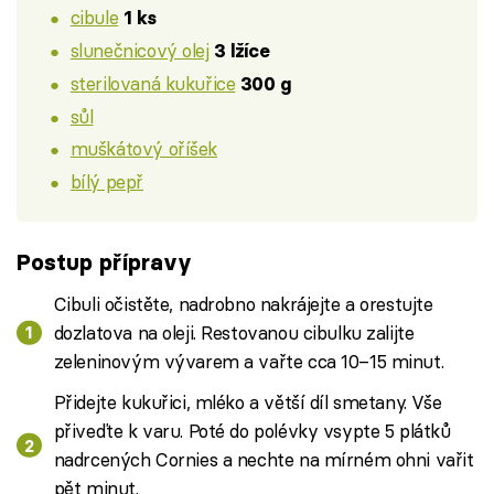
cibule
1 ks
slunečnicový olej
3 lžíce
sterilovaná kukuřice
300 g
sůl
muškátový oříšek
bílý pepř
Postup přípravy
Cibuli očistěte, nadrobno nakrájejte a orestujte
dozlatova na oleji. Restovanou cibulku zalijte
zeleninovým vývarem a vařte cca 10–15 minut.
Přidejte kukuřici, mléko a větší díl smetany. Vše
přiveďte k varu. Poté do polévky vsypte 5 plátků
nadrcených Cornies a nechte na mírném ohni vařit
pět minut.