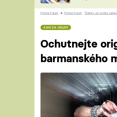
skvělý způsob, jak
ZDENĚK
zpracovat přerostlé
ČESKO NA TALÍŘI
cukety
POHLREICH
Prima Fresh
■
Prima Fresh
Články ze světa vařen
KAROLÍNA,
JAROSLAV SAPÍK
DOMÁCÍ
KAM ZA JÍDLEM
KUCHAŘKA
KAROLÍNA
KAMBERSKÁ
Ochutnejte orig
barmanského m