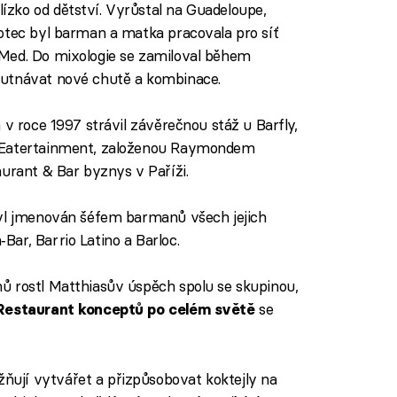
zko od dětství. Vyrůstal na Guadeloupe,
otec byl barman a matka pracovala pro síť
Med. Do mixologie se zamiloval během
hutnávat nové chutě a kombinace.
 v roce 1997 strávil závěrečnou stáž u Barfly,
V Eatertainment, založenou Raymondem
aurant & Bar byznys v Paříži.
byl jmenován šéfem barmanů všech jejich
ar, Barrio Latino a Barloc.
ů rostl Matthiasův úspěch spolu se skupinou,
se
Restaurant konceptů po celém světě
ují vytvářet a přizpůsobovat koktejly na