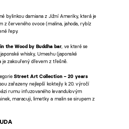
é bylinkou damiana z Jižní Ameriky, která je
sem z červeného ovoce (malina, jahoda, rybíz
ené řepy.
, ve které se
in the Wood by Buddha bar
 z japonské whisky, Umeshu (japonské
 je zakouřený dřevem z třešně.
egorie
Street Art Collection – 20 years
jsou zařazeny nejlepší koktejly k 20. výročí
 bázi rumu infuzovaného levandulovým
inek, maracuji, limetky a malin se sirupem z
OUDA