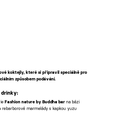
é koktejly, které si připravil speciálně pro
eciálním způsobem podávání.
 drinky:
rie
na bázi
Fashion nature by Buddha bar
 a rebarborové marmelády s kapkou yuzu