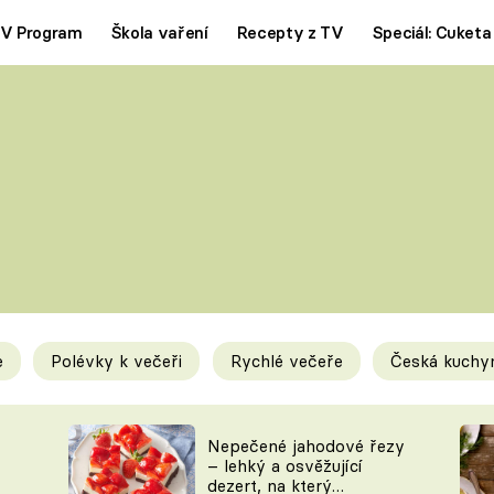
V Program
Škola vaření
Recepty z TV
Speciál: Cuketa
Polévky
Saláty
ČESKÁ KLASIKA
TĚSTOVIN
SILNÉ VÝVARY
SLADKÉ
KRÉMOVÉ
BEZMASÁ J
e
Polévky k večeři
Rychlé večeře
Česká kuchy
y
Tipy a triky
Novink
Nepečené jahodové řezy
– lehký a osvěžující
dezert, na který
KAM ZA JÍDLEM
BLOG