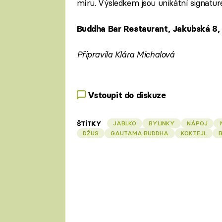
míru. Výsledkem jsou unikátní signature
Buddha Bar Restaurant, Jakubská 8, 
Připravila Klára Michalová
Vstoupit do diskuze
ŠTÍTKY
JABLKO
BYLINKY
NÁPOJ
DŽUS
GAUTAMA BUDDHA
KOKTEJL