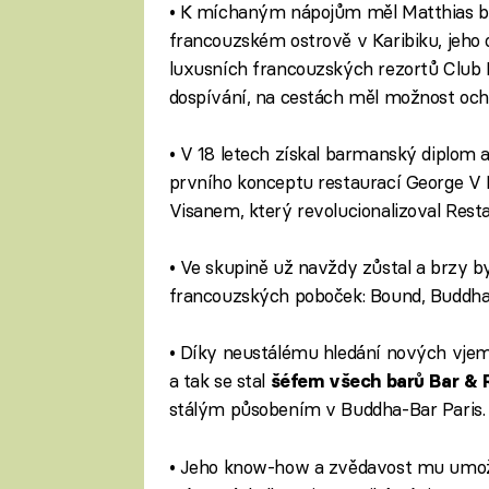
• K míchaným nápojům měl Matthias blí
francouzském ostrově v Karibiku, jeho 
luxusních francouzských rezortů Club 
dospívání, na cestách měl možnost oc
• V 18 letech získal barmanský diplom a
prvního konceptu restaurací George 
Visanem, který revolucionalizoval Rest
• Ve skupině už navždy zůstal a brzy 
francouzských poboček: Bound, Buddha‐B
• Díky neustálému hledání nových vjem
a tak se stal
šéfem všech barů Bar & 
stálým působením v Buddha-Bar Paris.
• Jeho know-how a zvědavost mu umožň