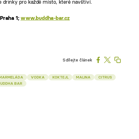
 drinky pro každé místo, které navštíví.
Praha 1;
www.buddha-bar.cz
Sdílejte článek
MARMELÁDA
VODKA
KOKTEJL
MALINA
CITRUS
BUDDHA BAR