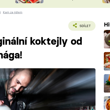
nepotřebujete troubu
ŠÉFREDAK
VYCHYTÁVKY
í
Kam za jídlem
SOUTĚŽ FR
NA NÁKUPECH
ČASOPIS
Hi
SDÍLET
inální koktejly od
ága!