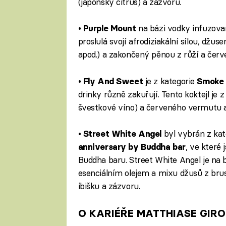
(japonský citrus) a zázvoru.
•
na bázi vodky infuzovan
Purple Mount
proslulá svojí afrodiziakální sílou, džu
apod.) a zakončený pěnou z růží a červ
•
je z kategorie
Fly And Sweet
Smoke 
drinky různě zakuřují. Tento koktejl je
švestkové víno) a červeného vermutu a
•
byl vybrán z kat
Street White Angel
, ve které 
anniversary by Buddha bar
Buddha baru. Street White Angel je na
esenciálním olejem a mixu džusů z brus
ibišku a zázvoru.
O KARIÉŘE MATTHIASE GIR