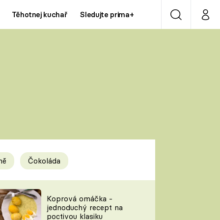
Těhotnej kuchař
Sledujte prima+
Vyhledávání
Můj p
Prima+
Y
CNN Prima NEWS
Prima ZOOM
ÍDLA
Prima LIVING
Prima Ženy
ně
Čokoláda
Prima LAJK
y
Koprová omáčka -
jednoduchý recept na
Sledujte nás
poctivou klasiku