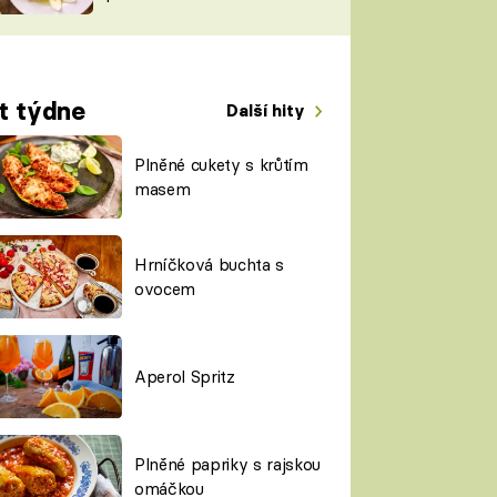
TORKY
ESH
t týdne
Další hity
Plněné cukety s krůtím
masem
Hrníčková buchta s
ovocem
Aperol Spritz
Plněné papriky s rajskou
omáčkou