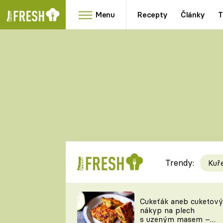
Menu
Recepty
Články
T
Oblíbené
Přílohy
recepty
HRANOLKY
HOUBY
KNEDLÍKY
DÝNĚ
KAŠE
RYCHLOVKY
Trendy:
Kuř
Populární
Videorecept
Cukeťák aneb cuketový
nákyp na plech
kuchaři
s uzeným masem –
TEĎ VAŘÍ ŠÉF!