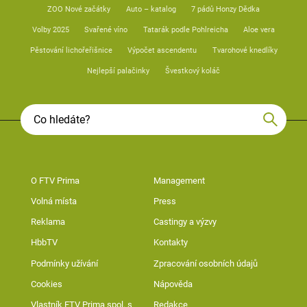
ZOO Nové začátky
Auto – katalog
7 pádů Honzy Dědka
Volby 2025
Svařené víno
Tatarák podle Pohlreicha
Aloe vera
Pěstování lichořeřišnice
Výpočet ascendentu
Tvarohové knedlíky
Nejlepší palačinky
Švestkový koláč
O FTV Prima
Management
Volná místa
Press
Reklama
Castingy a výzvy
HbbTV
Kontakty
Podmínky užívání
Zpracování osobních údajů
Cookies
Nápověda
Vlastník FTV Prima spol. s
Redakce