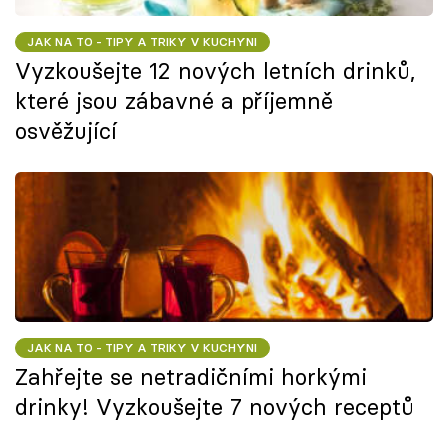
JAK NA TO - TIPY A TRIKY V KUCHYNI
Vyzkoušejte 12 nových letních drinků,
které jsou zábavné a příjemně
osvěžující
JAK NA TO - TIPY A TRIKY V KUCHYNI
Zahřejte se netradičními horkými
drinky! Vyzkoušejte 7 nových receptů