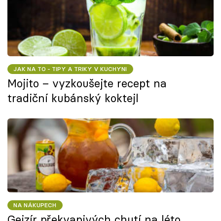
JAK NA TO - TIPY A TRIKY V KUCHYNI
Mojito – vyzkoušejte recept na
tradiční kubánský koktejl
NA NÁKUPECH
Gejzír překvapivých chutí na léto