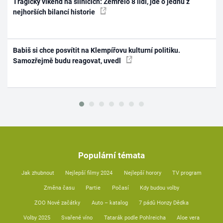
Tragický víkend na silnicích: Zemřelo 8 lidí, jde o jednu z
nejhorších bilancí historie
Babiš si chce posvítit na Klempířovu kulturní politiku.
Samozřejmě budu reagovat, uvedl
Populární témata
Jak zhubnout
Nejlepší filmy 2024
Nejlepší horory
TV program
Změna času
Partie
Počasí
Kdy budou volby
ZOO Nové začátky
Auto – katalog
7 pádů Honzy Dědka
Volby 2025
Svařené víno
Tatarák podle Pohlreicha
Aloe vera