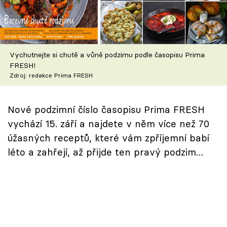
Škola vaření
Recepty z TV
Vychutnejte si chutě a vůně podzimu podle časopisu Prima
Speciál: Cuketa
FRESH!
Zdroj: redakce Prima FRESH
Těhotnej kuchař
Nové podzimní číslo časopisu Prima FRESH
Sledujte prima+
vychází 15. září a najdete v něm více než 70
úžasných receptů, které vám zpříjemní babí
Přihlášení
léto a zahřejí, až přijde ten pravý podzim…
Sledujte nás