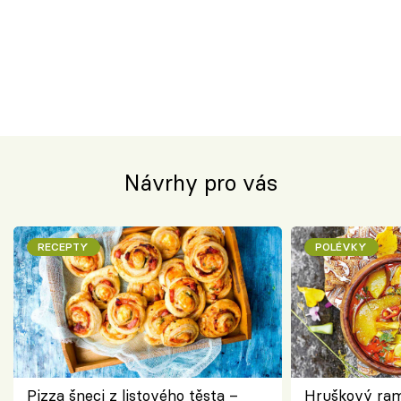
Návrhy pro vás
RECEPTY
POLÉVKY
Pizza šneci z listového těsta –
Hruškový ram