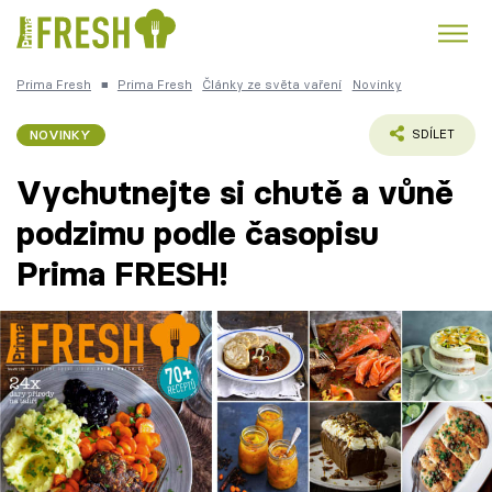
Prima Fresh
■
Prima Fresh
Články ze světa vaření
Novinky
Kuře
Polévky k večeři
Rychlé večeře
Trendy:
NOVINKY
SDÍLET
Česká kuchyně
Čokoláda
Vychutnejte si chutě a vůně
podzimu podle časopisu
Prima FRESH!
Témata
Recepty
Články
TV Program