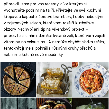
připravili jsme pro vás recepty, díky kterým si
vychutnáte podzim na talíři. Přivítejte ve své kuchyni
křupavou kapustu, čerstvé brambory, houby nebo dýni
v zajímavých jídlech, které vám rozšíří kuchařské
obzory. Nechybí ani tip na víkendový projekt –
připravte si s námi domácí kysané zelí, které vám zajistí
vitamíny na celou zimu. A nemůže chybět sladká tečka,
tentokrát jsme si pohráli s různými druhy ořechů a
nabízíme krásné nové moučníky.