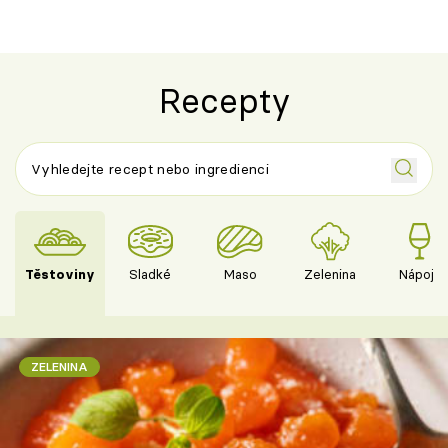
Recepty
Těstoviny
Sladké
Maso
Zelenina
Nápoje
ZELENINA