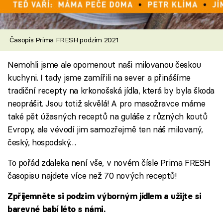
Časopis Prima FRESH podzim 2021
Nemohli jsme ale opomenout naši milovanou českou
kuchyni. I tady jsme zamířili na sever a přinášíme
tradiční recepty na krkonošská jídla, která by byla škoda
neoprášit. Jsou totiž skvělá! A pro masožravce máme
také pět úžasných receptů na guláše z různých koutů
Evropy, ale vévodí jim samozřejmě ten náš milovaný,
český, hospodský…
To pořád zdaleka není vše, v novém čísle Prima FRESH
časopisu najdete více než 70 nových receptů!
Zpříjemněte si podzim výborným jídlem a užijte si
barevné babí léto s námi.