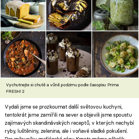
Vychutnejte si chutě a vůně podzimu podle časopisu Prima
FRESH! 2
Vydali jsme se prozkoumat další světovou kuchyni,
tentokrát jsme zamířili na sever a objevili jsme spoustu
zajímavých skandinávských receptů, v kterých nechybí
ryby, luštěniny, zelenina, ale i voňavé sladké pokušení.
Pro milovníky mafiánské ságy Kmotr máme několik