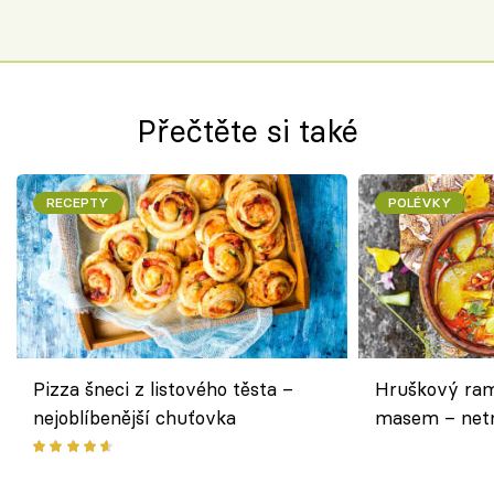
Přečtěte si také
RECEPTY
POLÉVKY
Pizza šneci z listového těsta –
Hruškový ram
nejoblíbenější chuťovka
masem – netr
asijském styl