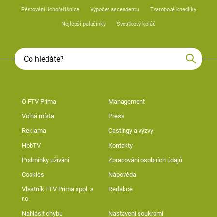
Pěstování lichořeřišnice
Výpočet ascendentu
Tvarohové knedlíky
Nejlepší palačinky
Švestkový koláč
O FTV Prima
Management
Volná místa
Press
Reklama
Castingy a výzvy
HbbTV
Kontakty
Podmínky užívání
Zpracování osobních údajů
Cookies
Nápověda
Vlastník FTV Prima spol. s
Redakce
r.o.
Nahlásit chybu
Nastavení soukromí