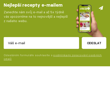
Nejlepší recepty e-mailem
Zanechte nám svůj e-mail a až 5x týdně
vás upozorníme na to nejnovější a nejlepší
z našeho webu.
ODESLAT
Odesláním formuláře souhlasíte s
podmínkami zpracování osobních
údajů