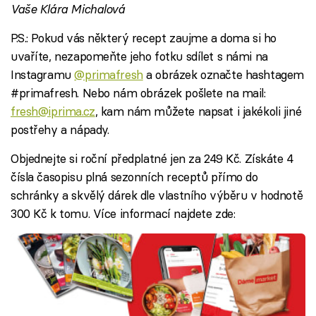
Vaše Klára Michalová
P.S.: Pokud vás některý recept zaujme a doma si ho
uvaříte, nezapomeňte jeho fotku sdílet s námi na
Instagramu
@primafresh
a obrázek označte hashtagem
#primafresh. Nebo nám obrázek pošlete na mail:
fresh@iprima.cz
, kam nám můžete napsat i jakékoli jiné
postřehy a nápady.
Objednejte si roční předplatné jen za 249 Kč. Získáte 4
čísla časopisu plná sezonních receptů přímo do
schránky a skvělý dárek dle vlastního výběru v hodnotě
300 Kč k tomu. Více informací najdete zde: