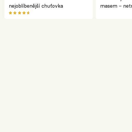
nejoblíbenější chuťovka
masem – netr
asijském styl