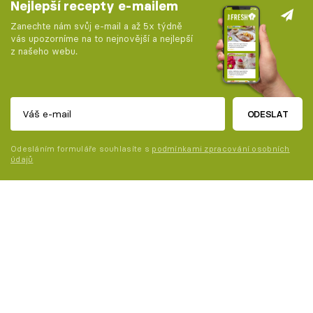
Nejlepší recepty e-mailem
Zanechte nám svůj e-mail a až 5x týdně
vás upozorníme na to nejnovější a nejlepší
z našeho webu.
ODESLAT
Odesláním formuláře souhlasíte s
podmínkami zpracování osobních
údajů