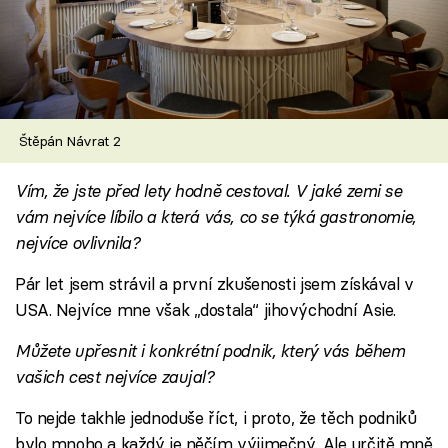
Štěpán Návrat 2
Vím, že jste před lety hodně cestoval. V jaké zemi se
vám nejvíce líbilo a která vás, co se týká gastronomie,
nejvíce ovlivnila?
Pár let jsem strávil a první zkušenosti jsem získával v
USA. Nejvíce mne však „dostala“ jihovýchodní Asie.
Můžete upřesnit i konkrétní podnik, který vás během
vašich cest nejvíce zaujal?
To nejde takhle jednoduše říct, i proto, že těch podniků
bylo mnoho a každý je něčím výjimečný. Ale určitě mně