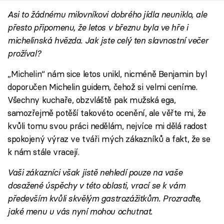
Asi to žádnému milovníkovi dobrého jídla neuniklo, ale
přesto připomenu, že letos v březnu byla ve hře i
michelinská hvězda. Jak jste celý ten slavnostní večer
prožíval?
„Michelin“ nám sice letos unikl, nicméně Benjamin byl
doporučen Michelin guidem, čehož si velmi ceníme.
Všechny kuchaře, obzvláště pak mužská ega,
samozřejmě potěší takovéto ocenění, ale věřte mi, že
kvůli tomu svou práci nedělám, nejvíce mi dělá radost
spokojený výraz ve tváři mých zákazníků a fakt, že se
k nám stále vracejí.
Vaši zákazníci však jistě nehledí pouze na vaše
dosažené úspěchy v této oblasti, vrací se k vám
především kvůli skvělým gastrozážitkům. Prozraďte,
jaké menu u vás nyní mohou ochutnat.