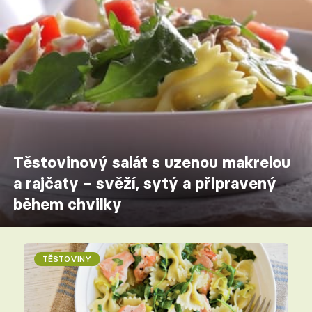
Těstovinový salát s uzenou makrelou
a rajčaty – svěží, sytý a připravený
během chvilky
TĚSTOVINY