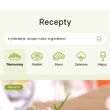
Recepty
Těstoviny
Sladké
Maso
Zelenina
Nápoje
SALÁTY