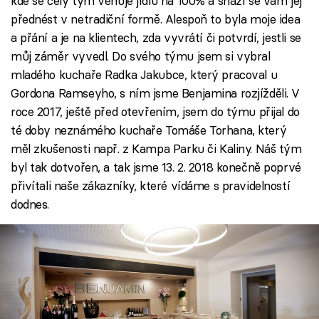
kde se celý tým věnuje jídlu na 100% a snaží se vám jej
přednést v netradiční formě. Alespoň to byla moje idea
a přání a je na klientech, zda vyvrátí či potvrdí, jestli se
můj záměr vyvedl. Do svého týmu jsem si vybral
mladého kuchaře Radka Jakubce, který pracoval u
Gordona Ramseyho, s ním jsme Benjamina rozjížděli. V
roce 2017, ještě před otevřením, jsem do týmu přijal do
té doby neznámého kuchaře Tomáše Torhana, který
měl zkušenosti např. z Kampa Parku či Kaliny. Náš tým
byl tak dotvořen, a tak jsme 13. 2. 2018 konečně poprvé
přivítali naše zákazníky, které vídáme s pravidelností
dodnes.