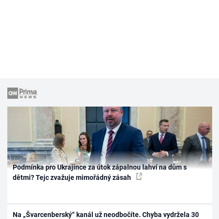
Podmínka pro Ukrajince za útok zápalnou lahví na dům s
dětmi? Tejc zvažuje mimořádný zásah
Na „Švarcenberský“ kanál už neodbočíte. Chyba vydržela 30