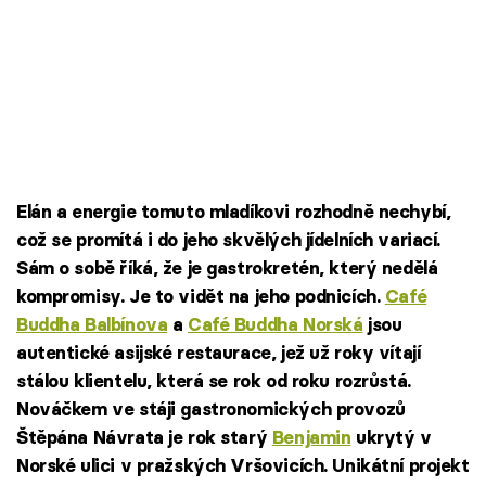
Elán a energie tomuto mladíkovi rozhodně nechybí,
což se promítá i do jeho skvělých jídelních variací.
Sám o sobě říká, že je gastrokretén, který nedělá
kompromisy. Je to vidět na jeho podnicích.
Café
Buddha Balbínova
a
Café Buddha Norská
jsou
autentické asijské restaurace, jež už roky vítají
stálou klientelu, která se rok od roku rozrůstá.
Nováčkem ve stáji gastronomických provozů
Štěpána Návrata je rok starý
Benjamin
ukrytý v
Norské ulici v pražských Vršovicích. Unikátní projekt