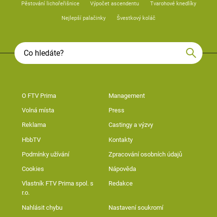
Pěstování lichořeřišnice
Výpočet ascendentu
Tvarohové knedlíky
Nejlepší palačinky
Švestkový koláč
O FTV Prima
Management
Volná místa
Press
Reklama
Castingy a výzvy
HbbTV
Kontakty
Podmínky užívání
Zpracování osobních údajů
Cookies
Nápověda
Vlastník FTV Prima spol. s
Redakce
r.o.
Nahlásit chybu
Nastavení soukromí