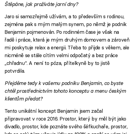
Štěpáne, jak prožíváte jarní dny?
Jaro si samozřejmě užívám, a to především s rodinou,
zejména pak s mým malým synem, po němž je podnik
Benjamin pojmenován. Po rodinném čase je však na
řadě i práce, která je mým druhým domovem a zároveň
mi poskytuje relax a energii. Třeba to přijde s věkem, ale
nicméně se stále cítím velmi odpočatý a bez práce
„chřadnu“. A není to póza, přítelkyně by to jistě
potvrdila.
Přejděme tedy k vašemu podniku Benjamin, co byste
chtěl prostřednictvím tohoto konceptu a menu českým
klientům předat?
Tento unikátní koncept Benjamin jsem začal
připravovat v roce 2016. Prostor, který by měl být jako
divadlo, prostor, kde poznáte svého šéfkuchaře, prostor,