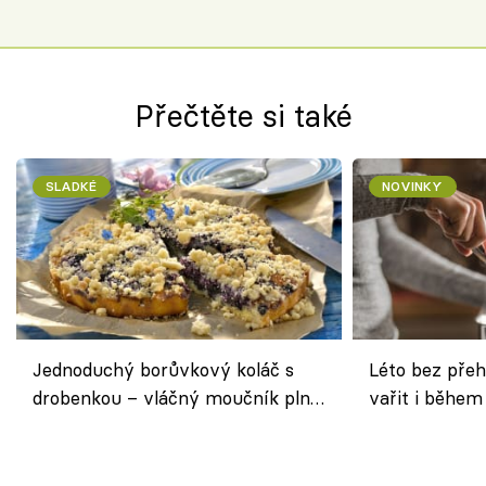
Přečtěte si také
SLADKÉ
NOVINKY
Jednoduchý borůvkový koláč s
Léto bez přeh
drobenkou – vláčný moučník plný
vařit i během
ovoce