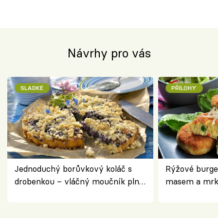
Návrhy pro vás
SLADKÉ
PŘÍLOHY
Jednoduchý borůvkový koláč s
Rýžové burge
drobenkou – vláčný moučník plný
masem a mrk
ovoce
salátem – leh