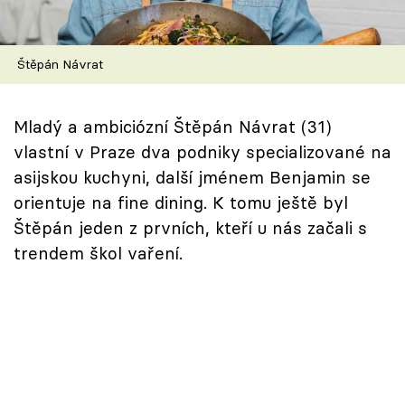
Škola vaření
Recepty z TV
Štěpán Návrat
Speciál: Cuketa
Mladý a ambiciózní Štěpán Návrat (31)
Těhotnej kuchař
vlastní v Praze dva podniky specializované na
asijskou kuchyni, další jménem Benjamin se
Sledujte prima+
orientuje na fine dining. K tomu ještě byl
Štěpán jeden z prvních, kteří u nás začali s
Přihlášení
trendem škol vaření.
Sledujte nás