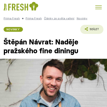
Prima Fresh
■
Prima Fresh
Články ze světa vaření
Novinky
Kuře
Polévky k večeři
Rychlé večeře
Trendy:
NOVINKY
SDÍLET
Česká kuchyně
Čokoláda
Štěpán Návrat: Naděje
pražského fine diningu
Témata
Recepty
Články
TV Program