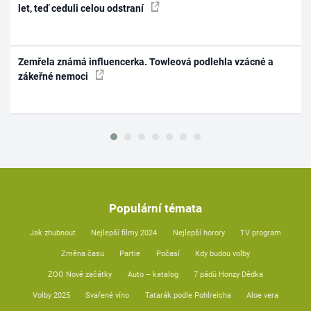
let, teď ceduli celou odstraní
Zemřela známá influencerka. Towleová podlehla vzácné a
zákeřné nemoci
Populární témata
Jak zhubnout
Nejlepší filmy 2024
Nejlepší horory
TV program
Změna času
Partie
Počasí
Kdy budou volby
ZOO Nové začátky
Auto – katalog
7 pádů Honzy Dědka
Volby 2025
Svařené víno
Tatarák podle Pohlreicha
Aloe vera