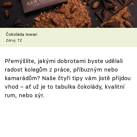
Škola vaření
Recepty z TV
Čokoláda Iswari
Speciál: Cuketa
Zdroj: TZ
Těhotnej kuchař
Přemýšlíte, jakými dobrotami byste udělali
Sledujte prima+
radost kolegům z práce, příbuzným nebo
kamarádům? Naše čtyři tipy vám jistě přijdou
Přihlášení
vhod – ať už je to tabulka čokolády, kvalitní
rum, nebo sýr.
Sledujte nás