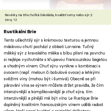
Novinky na trhu: hořká čokoláda, kvalitní rumy nebo sýr 2
Zdroj: TZ
Rustikální Brie
Tento ušlechtilý sýr s krémovou texturou a jemnou
máslovou chutí pochází z oblasti Lorraine. Tučný
měkký sýr z kravského mléka s bílou plísní na povrchu
si nejlépe vychutnáte s křupavou francouzskou bagetou
a vhodným vínem. Chuť sýru vynikne v kombinaci s
ovocem (např. meloun či bobulové ovoce) a lehkými
svěžími víny (mohou být i šumivá). Obecně se při
párování vína se sýrem můžete držet pravidla, že čím
intenzivnější a komplikovanější je chuť sýra, tím
intenzivnější a plnější má být víno. Le Rustique Brie
doplněný kvalitním francouzským vínem udělá radost
všem, kteří ocení kvalitní a originální delikatesy.