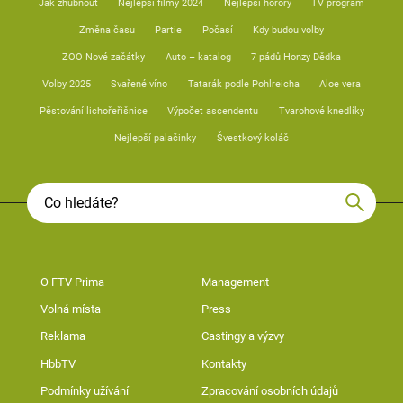
Jak zhubnout
Nejlepší filmy 2024
Nejlepší horory
TV program
Změna času
Partie
Počasí
Kdy budou volby
ZOO Nové začátky
Auto – katalog
7 pádů Honzy Dědka
Volby 2025
Svařené víno
Tatarák podle Pohlreicha
Aloe vera
Pěstování lichořeřišnice
Výpočet ascendentu
Tvarohové knedlíky
Nejlepší palačinky
Švestkový koláč
O FTV Prima
Management
Volná místa
Press
Reklama
Castingy a výzvy
HbbTV
Kontakty
Podmínky užívání
Zpracování osobních údajů