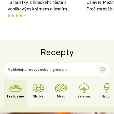
Tartaletky z lineckého těsta s
Oslavte Mezin
vanilkovým krémem a lesním
Proč mrazák n
ovocem podle Bread Society
horku vsadit 
Recepty
Těstoviny
Sladké
Maso
Zelenina
Nápoje