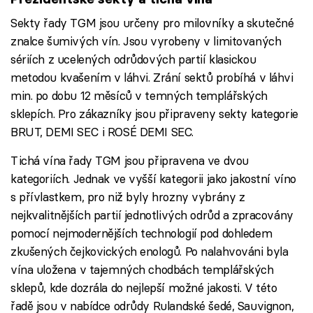
Sekty řady TGM jsou určeny pro milovníky a skutečné
znalce šumivých vín. Jsou vyrobeny v limitovaných
sériích z ucelených odrůdových partií klasickou
metodou kvašením v láhvi. Zrání sektů probíhá v láhvi
min. po dobu 12 měsíců v temných templářských
sklepích. Pro zákazníky jsou připraveny sekty kategorie
BRUT, DEMI SEC i ROSÉ DEMI SEC.
Tichá vína řady TGM jsou připravena ve dvou
kategoriích. Jednak ve vyšší kategorii jako jakostní víno
s přívlastkem, pro niž byly hrozny vybrány z
nejkvalitnějších partií jednotlivých odrůd a zpracovány
pomocí nejmodernějších technologií pod dohledem
zkušených čejkovických enologů. Po nalahvováni byla
vína uložena v tajemných chodbách templářských
sklepů, kde dozrála do nejlepší možné jakosti. V této
řadě jsou v nabídce odrůdy Rulandské šedé, Sauvignon,