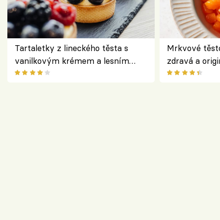
Tartaletky z lineckého těsta s
Mrkvové těst
vanilkovým krémem a lesním
zdravá a origi
ovocem podle Bread Society
klasiky