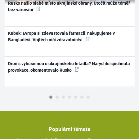
Rusko našlo slabé místo ukrajinské obrany. Útočit může téměř
bez varování
Kubek: Evropa si zdevastovala farmacii, nakupujeme v
Bangladéši. Vojtěch ničí zdravotnictví
Dron s výbušninou u ukrajinského letadla? Narychlo spíchnutá
provokace, okomentovalo Rusko
Populární témata