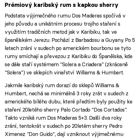
Prémiový karibský rum s kapkou sherry
Podstata výjimečného rumu Dos Maderas spočívá v
jeho původu a unikátním procesu trojího staření s
využitím tradičních metod jak v Karibiku, tak ve
španělském Jerezu. Pochází z Barbadosu a Guyany. Po 5
letech zrání v sudech po americkém bourbonu se tyto
rumy smíchají a převezou z Karibiku do Španělska, kde
se dále staří systémem "Solera a Criadera" (zkráceně
"Solera") ve sklepích vinařství Williams & Humbert.
Jakmile karibský rum dorazí do sklepů Williams &
Humbert, nechá se minimálně 3 roky zrát v sudech z
amerického bílého dubu, které předtím byly použity ke
staření 20letého sherry Palo Cortado "Dos Cortados".
Takto vzniká rum Dos Maderas 5+3. Další dva roky
zrání, tentokrát v sudech po 20letém sherry Pedro
Ximenez "Don Guido", dají vzniknout výjimečnému