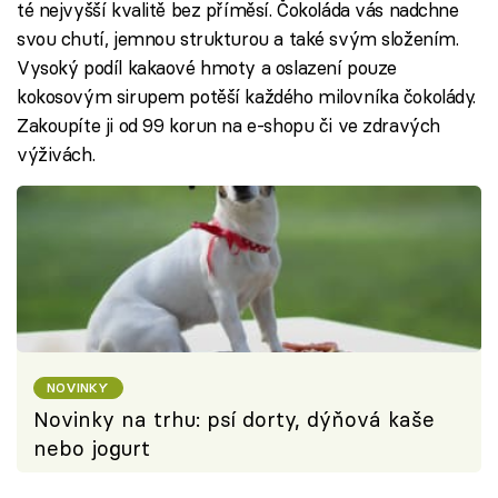
té nejvyšší kvalitě bez příměsí. Čokoláda vás nadchne
svou chutí, jemnou strukturou a také svým složením.
Vysoký podíl kakaové hmoty a oslazení pouze
kokosovým sirupem potěší každého milovníka čokolády.
Zakoupíte ji od 99 korun na e-shopu či ve zdravých
výživách.
NOVINKY
Novinky na trhu: psí dorty, dýňová kaše
nebo jogurt