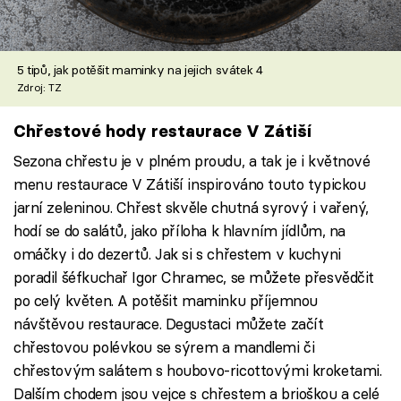
5 tipů, jak potěšit maminky na jejich svátek 4
Zdroj: TZ
Chřestové hody restaurace V Zátiší
Sezona chřestu je v plném proudu, a tak je i květnové
menu restaurace V Zátiší inspirováno touto typickou
jarní zeleninou. Chřest skvěle chutná syrový i vařený,
hodí se do salátů, jako příloha k hlavním jídlům, na
omáčky i do dezertů. Jak si s chřestem v kuchyni
poradil šéfkuchař Igor Chramec, se můžete přesvědčit
po celý květen. A potěšit maminku příjemnou
návštěvou restaurace. Degustaci můžete začít
chřestovou polévkou se sýrem a mandlemi či
chřestovým salátem s houbovo-ricottovými kroketami.
Dalším chodem jsou vejce s chřestem a brioškou a celé