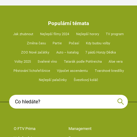
Populární témata
Jak zhubnout
Nejlepší filmy 2024
Nejlepší horory
TV program
Změna času
Partie
Počasí
Kdy budou volby
ZOO Nové začátky
Auto – katalog
7 pádů Honzy Dědka
Volby 2025
Svařené víno
Tatarák podle Pohlreicha
Aloe vera
Pěstování lichořeřišnice
Výpočet ascendentu
Tvarohové knedlíky
Nejlepší palačinky
Švestkový koláč
O FTV Prima
Management