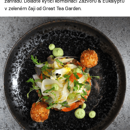
zahradu. Dolaďte kytici kombinací Zázvoru & Eukalyptu
v zeleném čaji od Great Tea Garden.