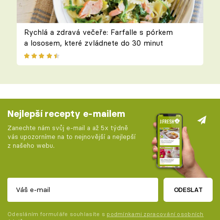
Rychlá a zdravá večeře: Farfalle s pórkem
a lososem, které zvládnete do 30 minut
Nejlepší recepty e-mailem
Zanechte nám svůj e-mail a až 5x týdně
vás upozorníme na to nejnovější a nejlepší
z našeho webu.
ODESLAT
Odesláním formuláře souhlasíte s
podmínkami zpracování osobních