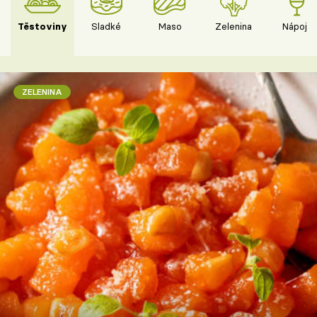
Těstoviny
Sladké
Maso
Zelenina
Nápoje
ZELENINA