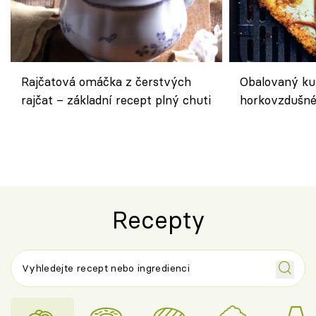
Rajčatová omáčka z čerstvých
Obalovaný kuř
rajčat – základní recept plný chuti
horkovzdušné 
novém pojetí
Olivera
Recepty