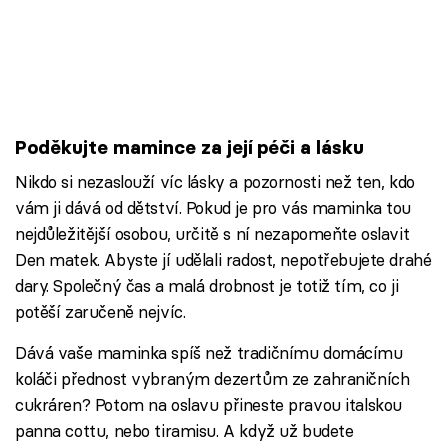
Poděkujte mamince za její péči a lásku
Nikdo si nezaslouží víc lásky a pozornosti než ten, kdo
vám ji dává od dětství. Pokud je pro vás maminka tou
nejdůležitější osobou, určitě s ní nezapomeňte oslavit
Den matek. Abyste jí udělali radost, nepotřebujete drahé
dary. Společný čas a malá drobnost je totiž tím, co ji
potěší zaručeně nejvíc.
Dává vaše maminka spíš než tradičnímu domácímu
koláči přednost vybraným dezertům ze zahraničních
cukráren? Potom na oslavu přineste pravou italskou
panna cottu, nebo tiramisu. A když už budete