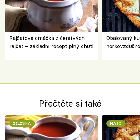
Rajčatová omáčka z čerstvých
Obalovaný kuř
rajčat – základní recept plný chuti
horkovzdušné 
novém pojetí
Olivera
Přečtěte si také
ZELENINA
MASO