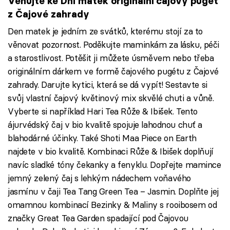
Věnujte ke Dni matek originální čajový pugét
z Čajové zahrady
Den matek je jedním ze svátků, kterému stojí za to
věnovat pozornost. Poděkujte maminkám za lásku, péči
a starostlivost. Potěšit ji můžete úsměvem nebo třeba
originálním dárkem ve formě čajového pugétu z Čajové
zahrady. Darujte kytici, která se dá vypít! Sestavte si
svůj vlastní čajový květinový mix skvělé chuti a vůně.
Vyberte si například Hari Tea Růže & Ibišek. Tento
ájurvédský čaj v bio kvalitě spojuje lahodnou chuť a
blahodárné účinky. Také Shoti Maa Piece on Earth
najdete v bio kvalitě. Kombinaci Růže & Ibišek doplňují
navíc sladké tóny čekanky a fenyklu. Dopřejte mamince
jemný zelený čaj s lehkým nádechem voňavého
jasmínu v čaji Tea Tang Green Tea – Jasmin. Doplňte jej
omamnou kombinací Bezinky & Maliny s rooibosem od
značky Great Tea Garden spadající pod Čajovou