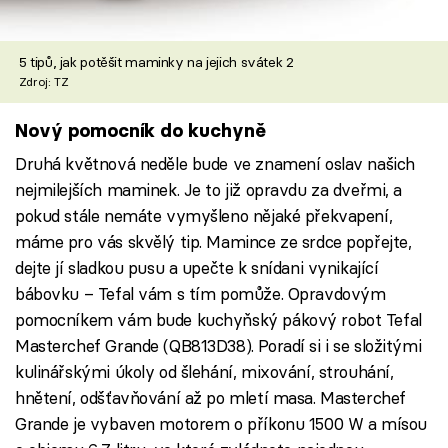
5 tipů, jak potěšit maminky na jejich svátek 2
Zdroj: TZ
Nový pomocník do kuchyně
Druhá květnová neděle bude ve znamení oslav našich
nejmilejších maminek. Je to již opravdu za dveřmi, a
pokud stále nemáte vymyšleno nějaké překvapení,
máme pro vás skvělý tip. Mamince ze srdce popřejte,
dejte jí sladkou pusu a upečte k snídani vynikající
bábovku – Tefal vám s tím pomůže. Opravdovým
pomocníkem vám bude kuchyňský pákový robot Tefal
Masterchef Grande (QB813D38). Poradí si i se složitými
kulinářskými úkoly od šlehání, mixování, strouhání,
hnětení, odšťavňování až po mletí masa. Masterchef
Grande je vybaven motorem o příkonu 1500 W a mísou