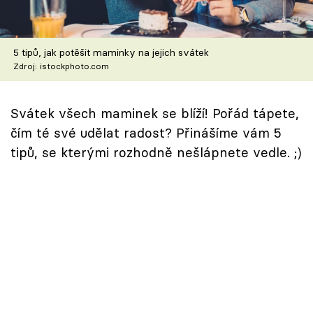
Škola vaření
Recepty z TV
5 tipů, jak potěšit maminky na jejich svátek
Zdroj: istockphoto.com
Speciál: Cuketa
Svátek všech maminek se blíží! Pořád tápete,
Těhotnej kuchař
čím té své udělat radost? Přinášíme vám 5
Sledujte prima+
tipů, se kterými rozhodně nešlápnete vedle. ;)
Přihlášení
Sledujte nás