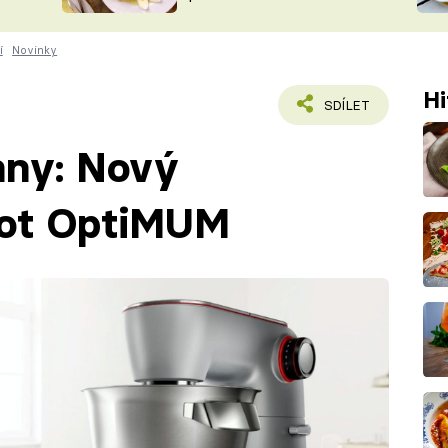
ŠÉFREDAK
VYCHYTÁVKY
í
Novinky
SOUTĚŽ FR
NA NÁKUPECH
ČASOPIS
Hi
SDÍLET
hny: Nový
bot OptiMUM