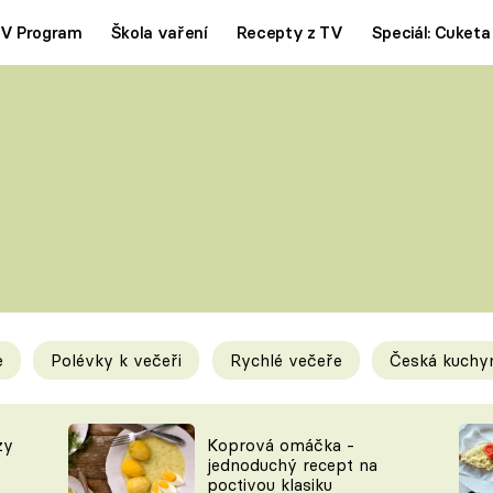
V Program
Škola vaření
Recepty z TV
Speciál: Cuketa
Polévky
Saláty
ČESKÁ KLASIKA
TĚSTOVIN
SILNÉ VÝVARY
SLADKÉ
KRÉMOVÉ
BEZMASÁ J
e
Polévky k večeři
Rychlé večeře
Česká kuchy
y
Tipy a triky
Novink
zy
Koprová omáčka -
jednoduchý recept na
poctivou klasiku
KAM ZA JÍDLEM
BLOG