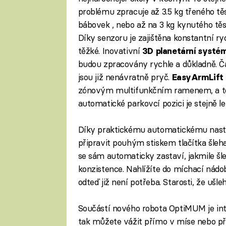
problému zpracuje až 3.5 kg třeného tě
bábovek , nebo až na 3 kg kynutého těst
Díky senzoru je zajištěna konstantní ryc
těžké. Inovativní
3D planetární systé
budou zpracovány rychle a důkladně. Č
jsou již nenávratně pryč.
EasyArmLift
zónovým multifunkčním ramenem, a to
automatické parkovcí pozici je stejně leh
Díky praktickému automatickému nas
připravit pouhým stiskem tlačítka šleh
se sám automaticky zastaví, jakmile šl
konzistence. Nahlížíte do míchací nádoby
odteď již není potřeba. Starosti, že ušle
Součástí nového robota OptiMUM je in
tak můžete vážit přímo v míse nebo pří