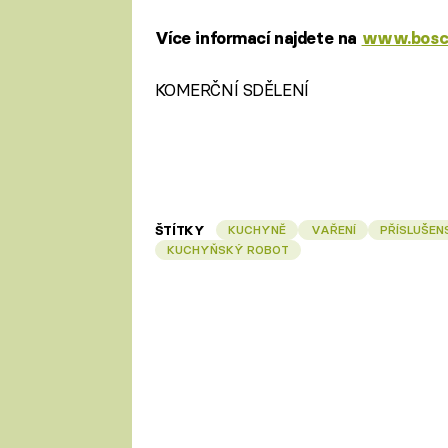
Více informací najdete na
www.bosc
KOMERČNÍ SDĚLENÍ
ŠTÍTKY
KUCHYNĚ
VAŘENÍ
PŘÍSLUŠEN
KUCHYŇSKÝ ROBOT