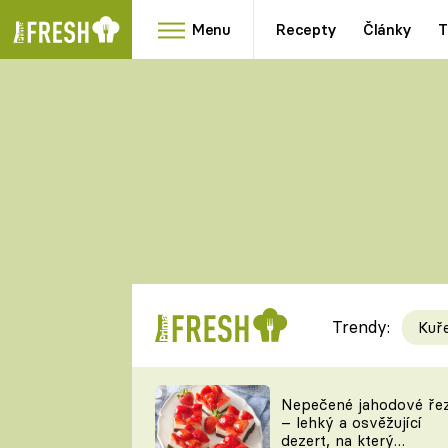
Menu
Recepty
Články
T
Oblíbené
Přílohy
recepty
HRANOLKY
HOUBY
KNEDLÍKY
DÝNĚ
KAŠE
RYCHLOVKY
Trendy:
Kuř
Populární
Videorecept
Nepečené jahodové ře
– lehký a osvěžující
kuchaři
dezert, na který
TEĎ VAŘÍ ŠÉF!