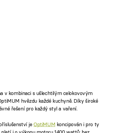
ha v kombinaci s ušlechtilým celokovovým
 OptiMUM hvězdu každé kuchyně. Díky široké
rávné řešení pro každý styl a vaření.
říslušenství je
OptiMUM
koncipován i pro ty
é platí i o výkonu motoru 1400 wattů: bez