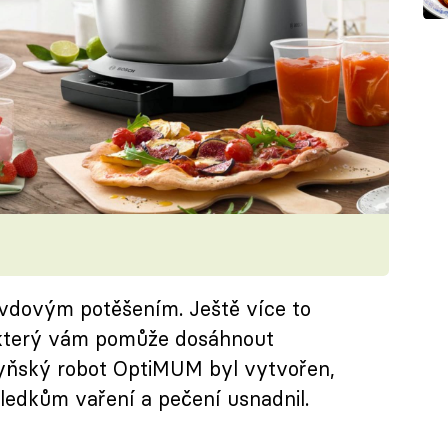
vdovým potěšením. Ještě více to
 který vám pomůže dosáhnout
yňský robot OptiMUM byl vytvořen,
edkům vaření a pečení usnadnil.