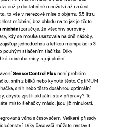
sta, což je dostatečné množství až na šest
a, to vše v nerezové míse o objemu 5,5 litru.
hlost míchání, bez ohledu na to jak je těsto
zaručuje, že všechny suroviny
m míchání
asy, kdy se mouka usazovala na dně nádoby,
zajišťuje jednoduchou a lehkou manipulaci s 3
 pouhým stlačením tlačítka. Díky
ká i obsluha mísy a její plnění.
tavení
není problém
SensorControl Plus
ačku, sníh z bílků nebo kynuté těsto. OptiMUM
ehačka, sníh nebo těsto dosáhnou optimální
, abyste zjistili aktuální stav přípravy? To
háte místo šlehačky máslo, jsou již minulostí.
tegrovaná váha s časovačem. Veškeré přísady
slušenství. Díky časovači můžete nastavit