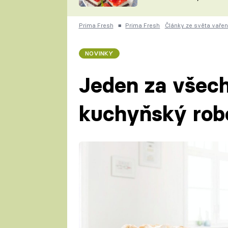
nepotřebujete troubu
ZDENĚK
ČESKO NA TALÍŘI
POHLREICH
Prima Fresh
■
Prima Fresh
Články ze světa vařen
KAROLÍNA,
JAROSLAV SAPÍK
DOMÁCÍ
NOVINKY
KUCHAŘKA
KAROLÍNA
KAMBERSKÁ
Jeden za všec
kuchyňský ro