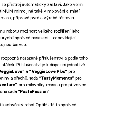
 se přístroj automaticky zastaví. Jako velmi
tiMUM mimo jiné také v mixování a mletí,
 masa, přípravě pyré a výrobě těstovin.
ému robotu možnost velkého rozšíření jeho
a urychlí správné nasazení – odpovídající
tejnou barvou.
rozpozná nasazené příslušenství a podle toho
áček. Příslušenství je k dispozici jednotlivě
a
pro
VeggieLove”
“VeggieLove Plus”
eniny a ořechů, sada
pro
“TastyMoments”
pro milovníky masa a pro příznivce
venture“
čena sada
.
“PastaPassion”
ízí kuchyňský robot OptiMUM to správné