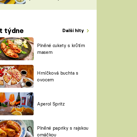
TORKY
ESH
t týdne
Další hity
Plněné cukety s krůtím
masem
Hrníčková buchta s
ovocem
Aperol Spritz
Plněné papriky s rajskou
omáčkou