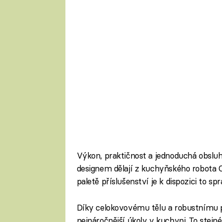
Výkon, praktičnost a jednoduchá obslu
designem dělají z kuchyňského robota
paletě příslušenství je k dispozici to sp
Díky celokovovému tělu a robustnímu p
nejnáročnější úkoly v kuchyni. To stejn