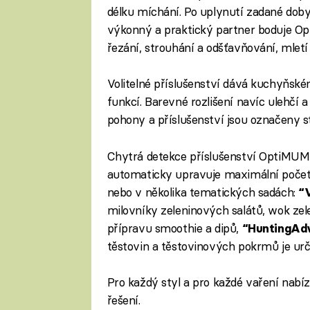
délku míchání. Po uplynutí zadané doby
výkonný a praktický partner boduje Op
řezání, strouhání a odšťavňování, mletí
Volitelné příslušenství dává kuchyňsk
funkcí. Barevné rozlišení navíc ulehčí 
pohony a příslušenství jsou označeny s
Chytrá detekce příslušenství OptiMUM 
automaticky upravuje maximální počet ot
nebo v několika tematických sadách:
“
milovníky zeleninových salátů, wok zel
přípravu smoothie a dipů,
“HuntingAd
těstovin a těstovinových pokrmů je ur
Pro každý styl a pro každé vaření nab
řešení.