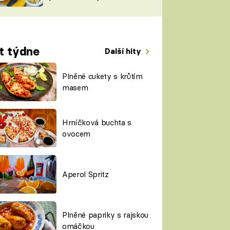
TORKY
ESH
t týdne
Další hity
Plněné cukety s krůtím
masem
Hrníčková buchta s
ovocem
Aperol Spritz
Plněné papriky s rajskou
omáčkou