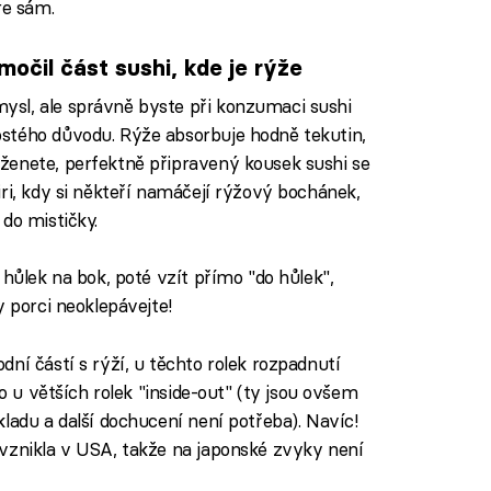
re sám.
očil část sushi, kde je rýže
sl, ale správně byste při konzumaci sushi
stého důvodu. Rýže absorbuje hodně tekutin,
ženete, perfektně připravený kousek sushi se
ri, kdy si někteří namáčejí rýžový bochánek,
do mističky.
 hůlek na bok, poté vzít přímo "do hůlek",
y porci neoklepávejte!
ní částí s rýží, u těchto rolek rozpadnutí
to u větších rolek "inside-out" (ty jsou ovšem
ladu a další dochucení není potřeba). Navíc!
vznikla v USA, takže na japonské zvyky není