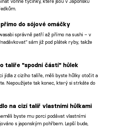
nat vonné tyčinky, které jsou v Japonsku
ředkům.
bi přímo do sójové omáčky
 wasabi správně patří až přímo na sushi – v
adávkovat" sám již pod plátek ryby, takže
ho talíře "spodní částí" hůlek
i jídla z cizího talíře, měli byste hůlky otočit a
te. Nepoužijete tak konec, který si strkáte do
lo na cizí talíř vlastními hůlkami
neměli byste mu porci podávat vlastními
ojováno s japonským pohřbem. Lepší bude,