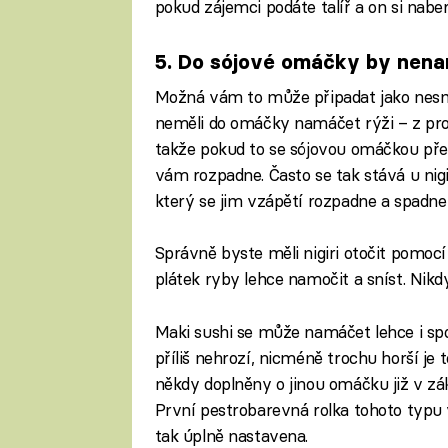
pokud zájemci podáte talíř a on si nabe
5. Do sójové omáčky by nenam
Možná vám to může připadat jako nesmy
neměli do omáčky namáčet rýži – z pro
takže pokud to se sójovou omáčkou pře
vám rozpadne. Často se tak stává u nigi
který se jim vzápětí rozpadne a spadne 
Správně byste měli nigiri otočit pomocí
plátek ryby lehce namočit a sníst. Nikd
Maki sushi se může namáčet lehce i spod
příliš nehrozí, nicméně trochu horší je 
někdy doplněny o jinou omáčku již v zák
První pestrobarevná rolka tohoto typu 
tak úplně nastavena.