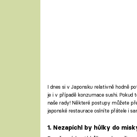
I dnes si v Japonsku relativně hodně po
je i v případě konzumace sushi. Pokud ted
naše rady! Některé postupy můžete pře
japonské restaurace oslníte přátele i sa
1. Nezapíchl by hůlky do misky