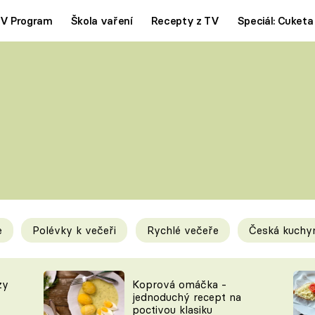
V Program
Škola vaření
Recepty z TV
Speciál: Cuketa
Polévky
Saláty
ČESKÁ KLASIKA
TĚSTOVIN
SILNÉ VÝVARY
SLADKÉ
KRÉMOVÉ
BEZMASÁ J
e
Polévky k večeři
Rychlé večeře
Česká kuchy
y
Tipy a triky
Novink
zy
Koprová omáčka -
jednoduchý recept na
poctivou klasiku
KAM ZA JÍDLEM
BLOG