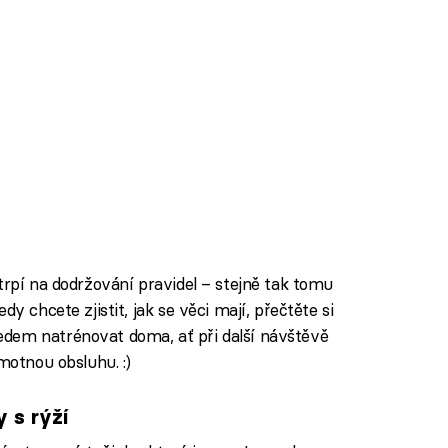
trpí na dodržování pravidel – stejně tak tomu
y chcete zjistit, jak se věci mají, přečtěte si
dem natrénovat doma, ať při další návštěvě
motnou obsluhu. :)
 s rýží