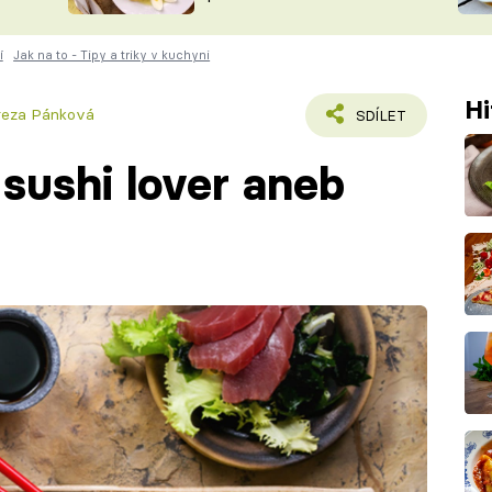
ŠÉFREDAK
VYCHYTÁVKY
í
Jak na to - Tipy a triky v kuchyni
SOUTĚŽ FR
NA NÁKUPECH
ČASOPIS
Hi
reza Pánková
SDÍLET
 sushi lover aneb
!