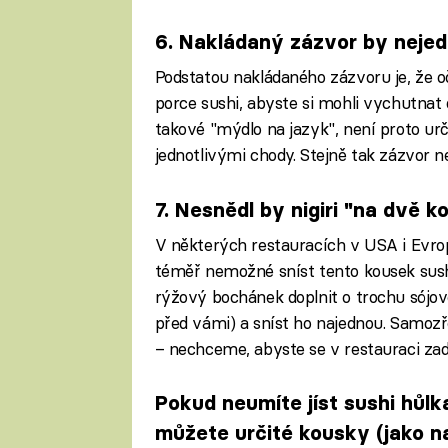
6. Nakládaný zázvor by nejed
Podstatou nakládaného zázvoru je, že o
porce sushi, abyste si mohli vychutnat 
takové "mýdlo na jazyk", není proto ur
jednotlivými chody. Stejně tak zázvor 
7. Nesnědl by nigiri "na dvě k
V některých restauracích v USA i Evropě
téměř nemožné sníst tento kousek sush
rýžový bochánek doplnit o trochu sójov
před vámi) a sníst ho najednou. Samozře
– nechceme, abyste se v restauraci zadu
Pokud neumíte jíst sushi hůl
můžete určité kousky (jako nap