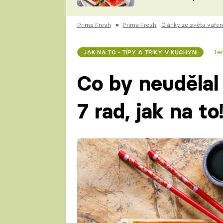
nepotřebujete troubu
ZDENĚK
ČESKO NA TALÍŘI
POHLREICH
Prima Fresh
■
Prima Fresh
Články ze světa vařen
KAROLÍNA,
JAROSLAV SAPÍK
DOMÁCÍ
Te
JAK NA TO - TIPY A TRIKY V KUCHYNI
KUCHAŘKA
KAROLÍNA
KAMBERSKÁ
Co by neudělal
7 rad, jak na to