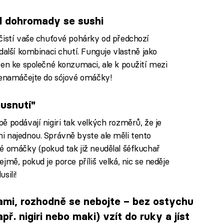
l dohromady se sushi
čistí vaše chuťové pohárky od předchozí
další kombinaci chutí. Funguje vlastně jako
čen ke společné konzumaci, ale k použití mezi
nenamáčejte do sójové omáčky!
ousnutí"
 podávají nigiri tak velkých rozměrů, že je
i najednou. Správně byste ale měli tento
é omáčky (pokud tak již neudělal šéfkuchař
jmě, pokud je porce příliš velká, nic se neděje
sili!
kami, rozhodně se nebojte – bez ostychu
ř. nigiri nebo maki) vzít do ruky a jíst