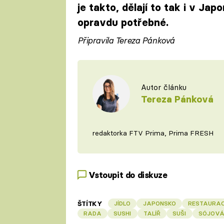
je takto, dělají to tak i v Ja
opravdu potřebné.
Připravila Tereza Pánková
Autor článku
Tereza Pánková
redaktorka FTV Prima, Prima FRESH
Vstoupit do diskuze
ŠTÍTKY
JÍDLO
JAPONSKO
RESTAURA
RADA
SUSHI
TALÍŘ
SUŠI
SÓJOVÁ