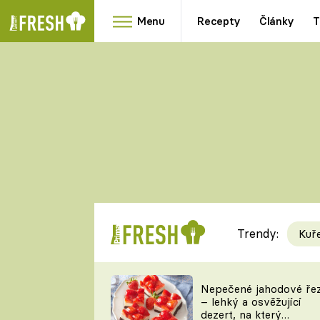
Menu
Recepty
Články
T
Oblíbené
Přílohy
recepty
HRANOLKY
HOUBY
KNEDLÍKY
DÝNĚ
KAŠE
RYCHLOVKY
Trendy:
Kuř
Populární
Videorecept
Nepečené jahodové ře
– lehký a osvěžující
kuchaři
dezert, na který
TEĎ VAŘÍ ŠÉF!