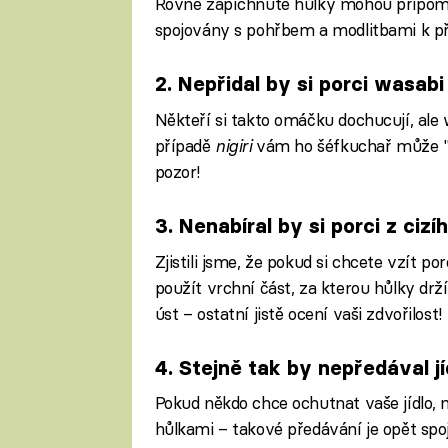
Rovně zapíchnuté hůlky mohou připomí
spojovány s pohřbem a modlitbami k p
2. Nepřidal by si porci wasa
Někteří si takto omáčku dochucují, ale
případě
nigiri
vám ho šéfkuchař může "n
pozor!
3. Nenabíral by si porci z cizí
Zjistili jsme, že pokud si chcete vzít porc
použít vrchní část, za kterou hůlky drží
úst – ostatní jistě ocení vaši zdvořilost!
4. Stejně tak by nepředával jíd
Pokud někdo chce ochutnat vaše jídlo, 
hůlkami – takové předávání je opět sp