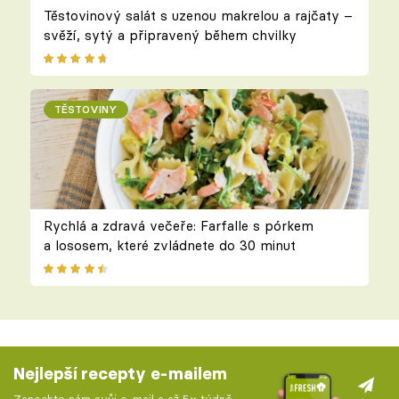
Těstovinový salát s uzenou makrelou a rajčaty –
svěží, sytý a připravený během chvilky
TĚSTOVINY
Rychlá a zdravá večeře: Farfalle s pórkem
a lososem, které zvládnete do 30 minut
Nejlepší recepty e-mailem
Zanechte nám svůj e-mail a až 5x týdně