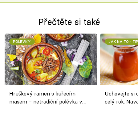
Přečtěte si také
POLÉVKY
JAK NA TO - TI
Hruškový ramen s kuřecím
Uchovejte si c
masem – netradiční polévka v
celý rok. Na
asijském stylu
nebo středom