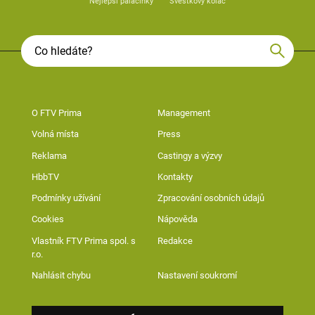
Nejlepší palačinky
Švestkový koláč
O FTV Prima
Management
Volná místa
Press
Reklama
Castingy a výzvy
HbbTV
Kontakty
Podmínky užívání
Zpracování osobních údajů
Cookies
Nápověda
Vlastník FTV Prima spol. s
Redakce
r.o.
Nahlásit chybu
Nastavení soukromí