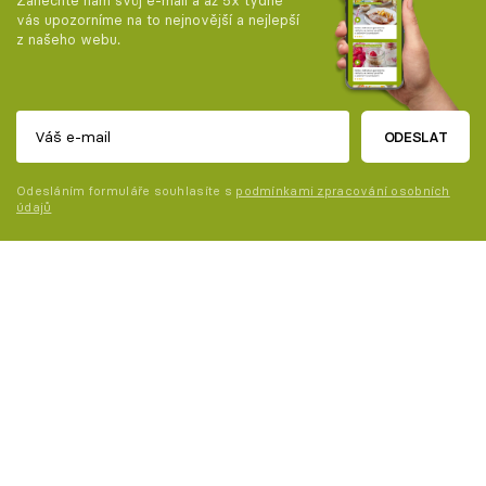
vás upozorníme na to nejnovější a nejlepší
z našeho webu.
ODESLAT
Odesláním formuláře souhlasíte s
podmínkami zpracování osobních
údajů