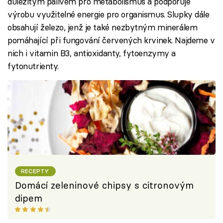
důležitým palivem pro metabolismus a podporuje
výrobu využitelné energie pro organismus. Slupky dále
obsahují železo, jenž je také nezbytným minerálem
pomáhající při fungování červených krvinek. Najdeme v
nich i vitamin B3, antioxidanty, fytoenzymy a
fytonutrienty.
RECEPTY
Domácí zeleninové chipsy s citronovým
dipem