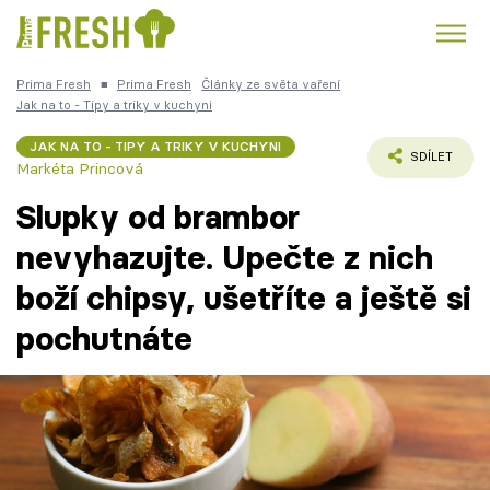
Prima Fresh
■
Prima Fresh
Články ze světa vaření
Kuře
Polévky k večeři
Rychlé večeře
Jak na to - Tipy a triky v kuchyni
Trendy:
JAK NA TO - TIPY A TRIKY V KUCHYNI
Česká kuchyně
Čokoláda
SDÍLET
Markéta Princová
Slupky od brambor
nevyhazujte. Upečte z nich
boží chipsy, ušetříte a ještě si
Témata
pochutnáte
Recepty
Články
TV Program