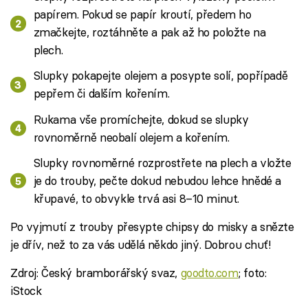
papírem. Pokud se papír kroutí, předem ho
zmačkejte, roztáhněte a pak až ho položte na
plech.
Slupky pokapejte olejem a posypte solí, popřípadě
pepřem či dalším kořením.
Rukama vše promíchejte, dokud se slupky
rovnoměrně neobalí olejem a kořením.
Slupky rovnoměrné rozprostřete na plech a vložte
je do trouby, pečte dokud nebudou lehce hnědé a
křupavé, to obvykle trvá asi 8–10 minut.
Po vyjmutí z trouby přesypte chipsy do misky a snězte
je dřív, než to za vás udělá někdo jiný. Dobrou chuť!
Zdroj: Český bramborářský svaz,
goodto.com
; foto:
iStock