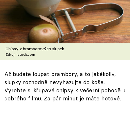
Škola vaření
Recepty z TV
Speciál: Cuketa
Těhotnej kuchař
Chipsy z bramborových slupek
Zdroj: istock.com
Sledujte prima+
Až budete loupat brambory, a to jakékoliv,
Přihlášení
slupky rozhodně nevyhazujte do koše.
Vyrobte si křupavé chipsy k večerní pohodě u
dobrého filmu. Za pár minut je máte hotové.
Sledujte nás