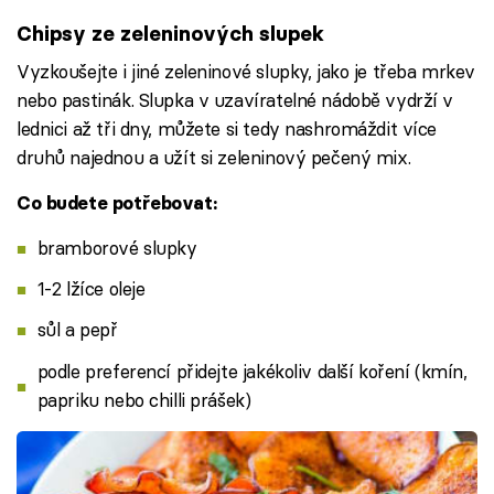
Chipsy ze zeleninových slupek
Vyzkoušejte i jiné zeleninové slupky, jako je třeba mrkev
nebo pastinák. Slupka v uzavíratelné nádobě vydrží v
lednici až tři dny, můžete si tedy nashromáždit více
druhů najednou a užít si zeleninový pečený mix.
Co budete potřebovat:
bramborové slupky
1-2 lžíce oleje
sůl a pepř
podle preferencí přidejte jakékoliv další koření (kmín,
papriku nebo chilli prášek)