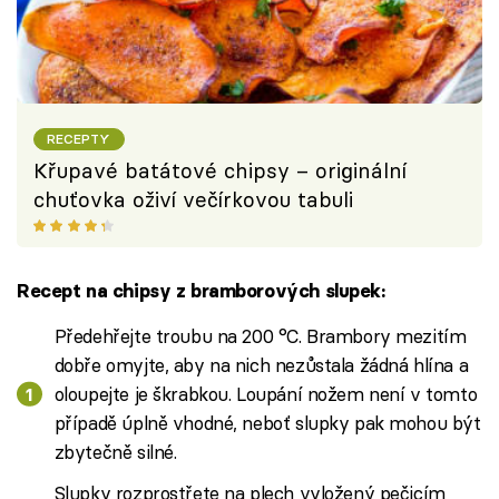
RECEPTY
Křupavé batátové chipsy – originální
chuťovka oživí večírkovou tabuli
Recept na chipsy z bramborových slupek:
Předehřejte troubu na 200 °C. Brambory mezitím
dobře omyjte, aby na nich nezůstala žádná hlína a
oloupejte je škrabkou. Loupání nožem není v tomto
případě úplně vhodné, neboť slupky pak mohou být
zbytečně silné.
Slupky rozprostřete na plech vyložený pečicím