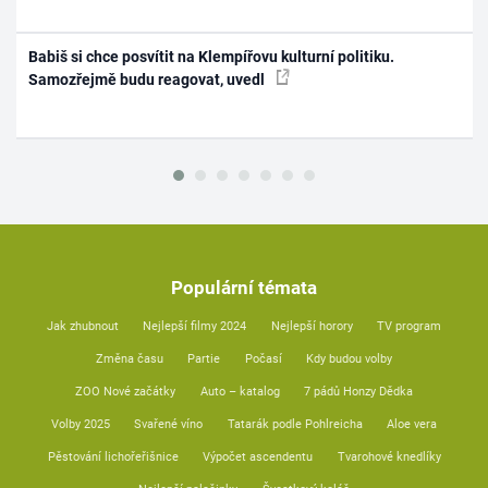
Babiš si chce posvítit na Klempířovu kulturní politiku.
Samozřejmě budu reagovat, uvedl
Populární témata
Jak zhubnout
Nejlepší filmy 2024
Nejlepší horory
TV program
Změna času
Partie
Počasí
Kdy budou volby
ZOO Nové začátky
Auto – katalog
7 pádů Honzy Dědka
Volby 2025
Svařené víno
Tatarák podle Pohlreicha
Aloe vera
Pěstování lichořeřišnice
Výpočet ascendentu
Tvarohové knedlíky