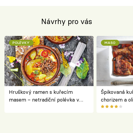
Návrhy pro vás
POLÉVKY
MASO
Hruškový ramen s kuřecím
Špikovaná kuř
masem – netradiční polévka v
chorizem a o
asijském stylu
letní zelenin
výraznou chu
Španělskem