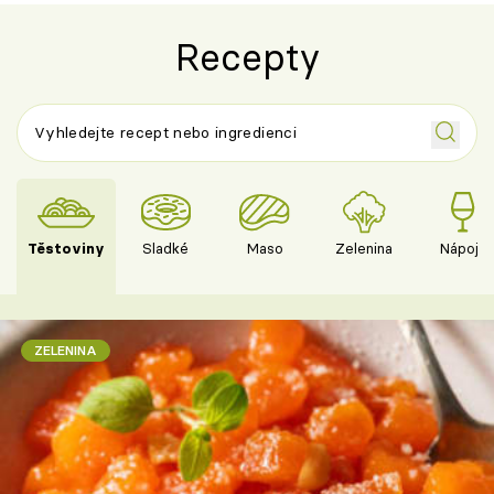
Recepty
Těstoviny
Sladké
Maso
Zelenina
Nápoje
ZELENINA