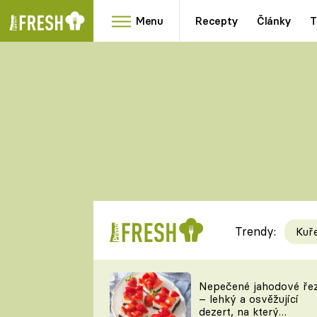
Menu
Recepty
Články
T
Oblíbené
Přílohy
recepty
HRANOLKY
HOUBY
KNEDLÍKY
DÝNĚ
KAŠE
RYCHLOVKY
Trendy:
Kuř
Populární
Videorecept
Nepečené jahodové ře
– lehký a osvěžující
kuchaři
dezert, na který
TEĎ VAŘÍ ŠÉF!