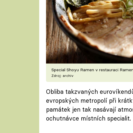
Special Shoyu Ramen v restauraci Rame
Zdroj: archiv
Obliba takzvaných eurovíkendů 
evropských metropolí při krát
památek jen tak nasávají atmos
ochutnávce místních specialit.