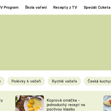
V Program
Škola vaření
Recepty z TV
Speciál: Cuketa
Polévky
Saláty
ČESKÁ KLASIKA
TĚSTOVIN
SILNÉ VÝVARY
SLADKÉ
KRÉMOVÉ
BEZMASÁ J
e
Polévky k večeři
Rychlé večeře
Česká kuchy
y
Tipy a triky
Novink
zy
Koprová omáčka -
jednoduchý recept na
poctivou klasiku
KAM ZA JÍDLEM
BLOG