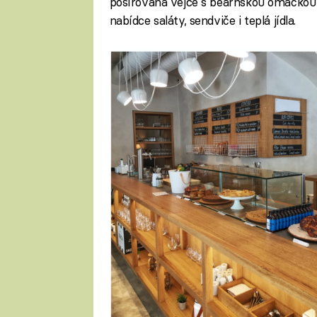
pošírovaná vejce s bearnskou omáčkou 
nabídce saláty, sendviče i teplá jídla.