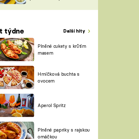
TORKY
ESH
t týdne
Další hity
Plněné cukety s krůtím
masem
Hrníčková buchta s
ovocem
Aperol Spritz
Plněné papriky s rajskou
omáčkou