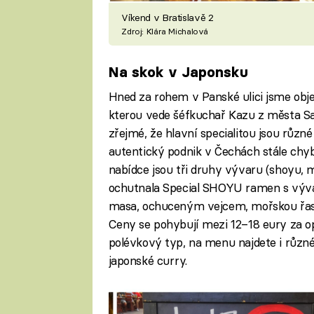
Víkend v Bratislavě 2
Zdroj: Klára Michalová
Na skok v Japonsku
Hned za rohem v Panské ulici jsme obje
kterou vede šéfkuchař Kazu z města Sa
zřejmé, že hlavní specialitou jsou růz
autentický podnik v Čechách stále chybí
nabídce jsou tři druhy vývaru (shoyu, 
ochutnala Special SHOYU ramen s výva
masa, ochuceným vejcem, mořskou řasou
Ceny se pohybují mezi 12–18 eury za o
polévkový typ, na menu najdete i různ
japonské curry.