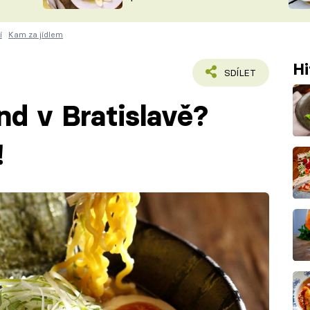
ŠÉFREDAK
VYCHYTÁVKY
í
Kam za jídlem
SOUTĚŽ FR
NA NÁKUPECH
ČASOPIS
Hi
SDÍLET
end v Bratislavě?
!