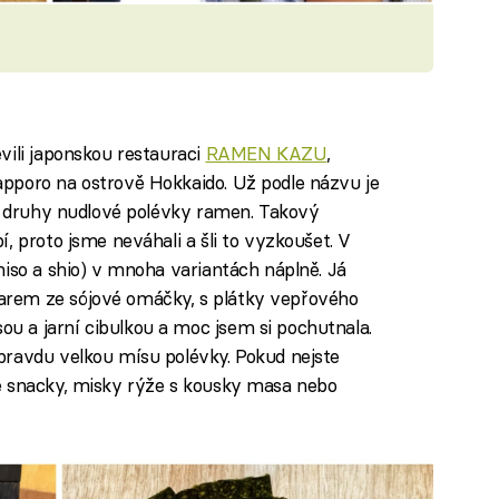
vili japonskou restauraci
RAMEN KAZU
,
pporo na ostrově Hokkaido. Už podle názvu je
né druhy nudlové polévky ramen. Takový
, proto jsme neváhali a šli to vyzkoušet. V
miso a shio) v mnoha variantách náplně. Já
rem ze sójové omáčky, s plátky vepřového
 a jarní cibulkou a moc jsem si pochutnala.
pravdu velkou mísu polévky. Pokud nejste
é snacky, misky rýže s kousky masa nebo