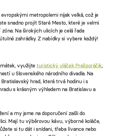
i evropskými metropolemi nijak velká, což je
te snadno projít Staré Mesto, které je velmi
zóna. Na širokých ulicích je celá řada
í útulné zahrádky. Z nabídky si vybere každý!
amátek, využijte
turistický vláček Prešporáčik
,
estí u Slovenského národního divadla. Na
 Bratislavský hrad, která trvá hodinu i s
hradu s krásným výhledem na Bratislavu a
žení a my jsme na doporučení zašli do
ici. Mají tu výběrovou kávu, výborné koláče,
žete si tu dát i snídani, třeba lívance nebo