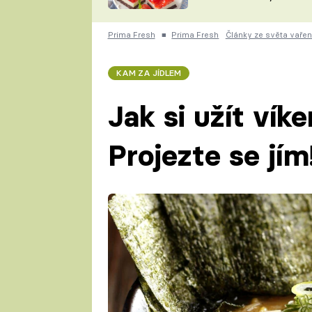
nepotřebujete troubu
ZDENĚK
ČESKO NA TALÍŘI
POHLREICH
Prima Fresh
■
Prima Fresh
Články ze světa vařen
KAROLÍNA,
JAROSLAV SAPÍK
DOMÁCÍ
KAM ZA JÍDLEM
KUCHAŘKA
KAROLÍNA
KAMBERSKÁ
Jak si užít vík
Projezte se jím