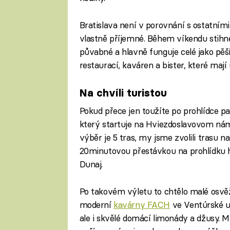
Bratislava není v porovnání s ostatním
vlastně příjemné. Během víkendu stihne
půvabné a hlavně funguje celé jako pěší 
restaurací, kaváren a bister, které maj
Na chvíli turistou
Pokud přece jen toužíte po prohlídce p
který startuje na Hviezdoslavovom nám
výběr je 5 tras, my jsme zvolili trasu na
20minutovou přestávkou na prohlídku 
Dunaj.
Po takovém výletu to chtělo malé osvě
moderní
kavárny FACH
ve Ventúrské ul
ale i skvělé domácí limonády a džusy. Mů