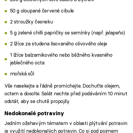
50 g oloupané červené cibule
2 stroužky česneku
5 g zelené chilli papričky se semínky (např. jalapeño)
2 lžíce za studena lisovaného olivového oleje
1 lžíce balzamikového nebo běžného kvasného
jablečného octa
mořská sůl
Vše nasekejte a řádně promíchejte. Dochuťte olejem,
octem a dosolte. Salát nechte před podáváním 10 minut
odstát, aby se chutě propojily.
Nedokonalé potraviny
Jedním ožehavým tématem v oblasti plýtvání potravin
je využití nedokonalých potravin. Co si pod pojmem