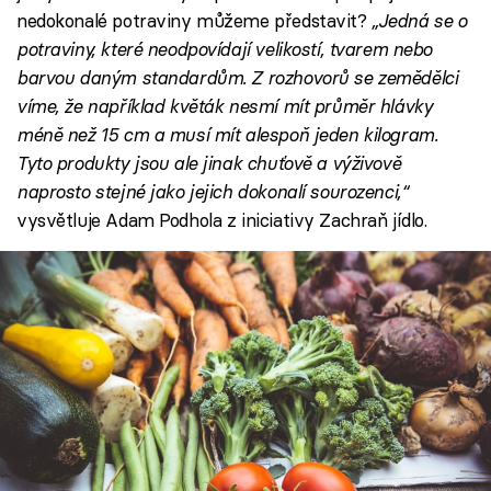
nedokonalé potraviny můžeme představit?
„Jedná se o
potraviny, které neodpovídají velikostí, tvarem nebo
barvou daným standardům. Z rozhovorů se zemědělci
víme, že například květák nesmí mít průměr hlávky
méně než 15 cm a musí mít alespoň jeden kilogram.
Tyto produkty jsou ale jinak chuťově a výživově
naprosto stejné jako jejich dokonalí sourozenci,“
vysvětluje Adam Podhola z iniciativy Zachraň jídlo.