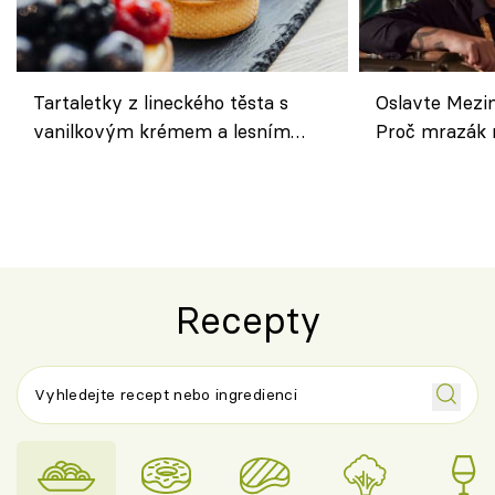
Tartaletky z lineckého těsta s
Oslavte Mezin
vanilkovým krémem a lesním
Proč mrazák n
ovocem podle Bread Society
horku vsadit 
Recepty