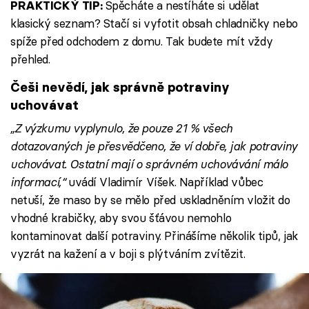
Spěcháte a nestíháte si udělat
PRAKTICKÝ TIP:
klasický seznam? Stačí si vyfotit obsah chladničky nebo
spíže před odchodem z domu. Tak budete mít vždy
přehled.
Češi nevědí, jak správně potraviny
uchovávat
„Z výzkumu vyplynulo, že pouze 21 % všech
dotazovaných je přesvědčeno, že ví dobře, jak potraviny
uchovávat. Ostatní mají o správném uchovávání málo
informací,“
uvádí Vladimír Víšek. Například vůbec
netuší, že maso by se mělo před uskladněním vložit do
vhodné krabičky, aby svou šťávou nemohlo
kontaminovat další potraviny. Přinášíme několik tipů, jak
vyzrát na kažení a v boji s plýtváním zvítězit.