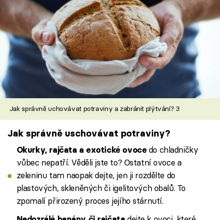
Jak správně uchovávat potraviny a zabránit plýtvání? 3
Jak správně uschovávat potraviny?
do chladničky
Okurky, rajčata a exotické ovoce
vůbec nepatří. Věděli jste to? Ostatní ovoce a
zeleninu tam naopak dejte, jen ji rozdělte do
plastových, skleněných či igelitových obalů. To
zpomalí přirozený proces jejího stárnutí.
dejte k ovoci, které
Nedozrálé banány či rajčata