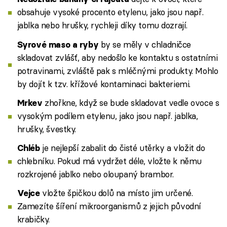
obsahuje vysoké procento etylenu, jako jsou např.
jablka nebo hrušky, rychleji díky tomu dozrají.
by se měly v chladničce
Syrové maso a ryby
skladovat zvlášť, aby nedošlo ke kontaktu s ostatními
potravinami, zvláště pak s mléčnými produkty. Mohlo
by dojít k tzv. křížové kontaminaci bakteriemi.
zhořkne, když se bude skladovat vedle ovoce s
Mrkev
vysokým podílem etylenu, jako jsou např. jablka,
hrušky, švestky.
je nejlepší zabalit do čisté utěrky a vložit do
Chléb
chlebníku. Pokud má vydržet déle, vložte k němu
rozkrojené jablko nebo oloupaný brambor.
vložte špičkou dolů na místo jim určené.
Vejce
Zamezíte šíření mikroorganismů z jejich původní
krabičky.