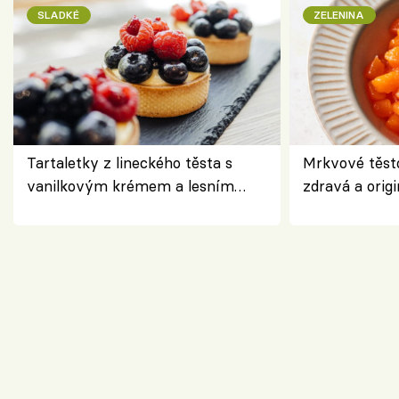
SLADKÉ
ZELENINA
Tartaletky z lineckého těsta s
Mrkvové těst
vanilkovým krémem a lesním
zdravá a origi
ovocem podle Bread Society
klasiky