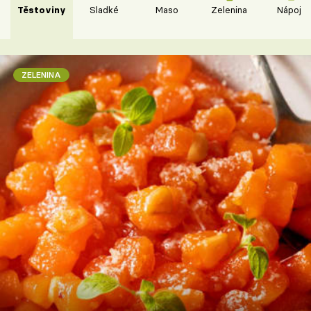
Těstoviny
Sladké
Maso
Zelenina
Nápoje
ZELENINA