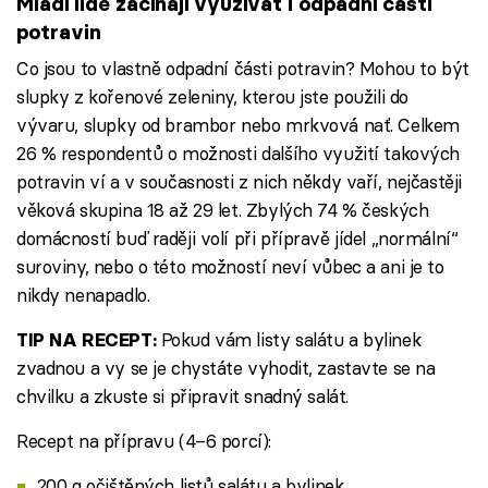
Mladí lidé začínají využívat i odpadní části
potravin
Co jsou to vlastně odpadní části potravin? Mohou to být
slupky z kořenové zeleniny, kterou jste použili do
vývaru, slupky od brambor nebo mrkvová nať. Celkem
26 % respondentů o možnosti dalšího využití takových
potravin ví a v současnosti z nich někdy vaří, nejčastěji
věková skupina 18 až 29 let. Zbylých 74 % českých
domácností buď raději volí při přípravě jídel „normální“
suroviny, nebo o této možností neví vůbec a ani je to
nikdy nenapadlo.
Pokud vám listy salátu a bylinek
TIP NA RECEPT:
zvadnou a vy se je chystáte vyhodit, zastavte se na
chvilku a zkuste si připravit snadný salát.
Recept na přípravu (4–6 porcí):
200 g očištěných listů salátu a bylinek