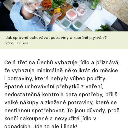
Škola vaření
Recepty z TV
Speciál: Cuketa
Jak správně uchovávat potraviny a zabránit plýtvání?
Zdroj: TZ Ikea
Těhotnej kuchař
Sledujte prima+
Celá třetina Čechů vyhazuje jídlo a přiznává,
že vyhazuje minimálně několikrát do měsíce
i potraviny, které nebyly vůbec použity.
Přihlášení
Špatné uchovávání přebytků z vaření,
nedostatečná kontrola data spotřeby, příliš
Sledujte nás
velké nákupy a zkažené potraviny, které se
nestihnou spotřebovat. To jsou důvody, proč
končí nakoupené a nevyužité jídlo v
odpadcích. Jde to ale i jinak!