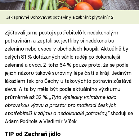
Jak správně uchovávat potraviny a zabránit plýtvání? 2
Zjišťovali jsme postoj spotřebitelů k nedokonalým
potravinám a zeptali se, jestli by si nedokonalou
zeleninu nebo ovoce v obchodech koupili. Aktuálně by
celých 81 % dotázaných sáhlo raději po dokonalejší
zelenině a ovoci. Z toho 64 % pouze proto, že se podle
jejich názoru takové suroviny lépe čistí a krájí. Jediným
lákadlem tak pro Čechy u takovýchto potravin zůstává
sleva. A ta by měla být podle aktuálního výzkumu
průměrně až 32 %.
„Tyto výsledky vnímáme jako
obrovskou výzvu a prostor pro motivaci českých
spotřebitelů k zájmu o nedokonalé potraviny,“
shodují se
Adam Podhola a Vladimír Víšek.
TIP od Zachraň jídlo