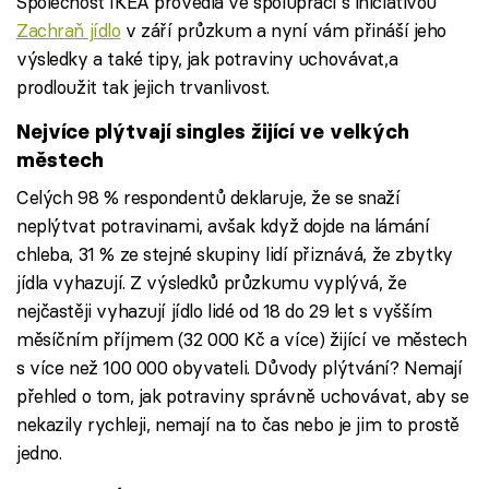
Společnost IKEA provedla ve spolupráci s iniciativou
Zachraň jídlo
v září průzkum a nyní vám přináší jeho
výsledky a také tipy, jak potraviny uchovávat,a
prodloužit tak jejich trvanlivost.
Nejvíce plýtvají singles žijící ve velkých
městech
Celých 98 % respondentů deklaruje, že se snaží
neplýtvat potravinami, avšak když dojde na lámání
chleba, 31 % ze stejné skupiny lidí přiznává, že zbytky
jídla vyhazují. Z výsledků průzkumu vyplývá, že
nejčastěji vyhazují jídlo lidé od 18 do 29 let s vyšším
měsíčním příjmem (32 000 Kč a více) žijící ve městech
s více než 100 000 obyvateli. Důvody plýtvání? Nemají
přehled o tom, jak potraviny správně uchovávat, aby se
nekazily rychleji, nemají na to čas nebo je jim to prostě
jedno.