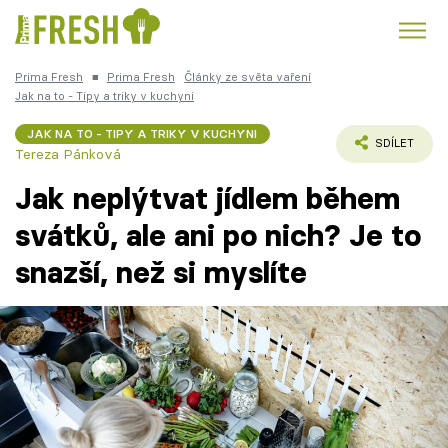
Prima Fresh
■
Prima Fresh
Články ze světa vaření
Kuře
Polévky k večeři
Rychlé večeře
Jak na to - Tipy a triky v kuchyni
Trendy:
JAK NA TO - TIPY A TRIKY V KUCHYNI
Česká kuchyně
Čokoláda
SDÍLET
Tereza Pánková
Jak neplýtvat jídlem během
svátků, ale ani po nich? Je to
snazší, než si myslíte
Témata
Recepty
Články
TV Program