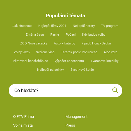
Populární témata
Jak zhubnout
Nejlepší filmy 2024
Nejlepší horory
TV program
Změna času
Partie
Počasí
Kdy budou volby
ZOO Nové začátky
Auto – katalog
7 pádů Honzy Dědka
Volby 2025
Svařené víno
Tatarák podle Pohlreicha
Aloe vera
Pěstování lichořeřišnice
Výpočet ascendentu
Tvarohové knedlíky
Nejlepší palačinky
Švestkový koláč
O FTV Prima
Management
Volná místa
Press