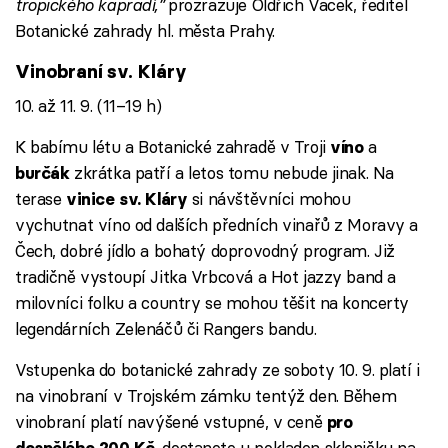
tropického kapradí,”
prozrazuje Oldřich Vacek, ředitel
Botanické zahrady hl. města Prahy.
Vinobraní sv. Kláry
10. až 11. 9. (11–19 h)
K babímu létu a Botanické zahradě v Troji
a
víno
zkrátka patří a letos tomu nebude jinak. Na
burčák
terase
si návštěvníci mohou
vinice sv. Kláry
vychutnat víno od dalších předních vinařů z Moravy a
Čech, dobré jídlo a bohatý doprovodný program. Již
tradičně vystoupí Jitka Vrbcová a Hot jazzy band a
milovníci folku a country se mohou těšit na koncerty
legendárních Zelenáčů či Rangers bandu.
Vstupenka do botanické zahrady ze soboty 10. 9. platí i
na vinobraní v Trojském zámku tentýž den. Během
vinobraní platí navýšené vstupné, v ceně
pro
, dostanete u pokladen skleničku na
dospělého 200 Kč