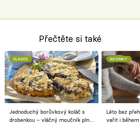
Přečtěte si také
SLADKÉ
NOVINKY
Jednoduchý borůvkový koláč s
Léto bez přeh
drobenkou – vláčný moučník plný
vařit i během
ovoce