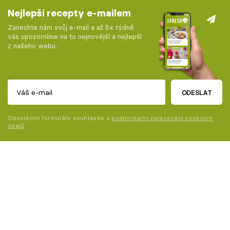
Nejlepší recepty e-mailem
Zanechte nám svůj e-mail a až 5x týdně
vás upozorníme na to nejnovější a nejlepší
z našeho webu.
ODESLAT
Odesláním formuláře souhlasíte s
podmínkami zpracování osobních
údajů