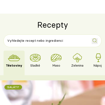
Recepty
Těstoviny
Sladké
Maso
Zelenina
Nápoje
SALÁTY