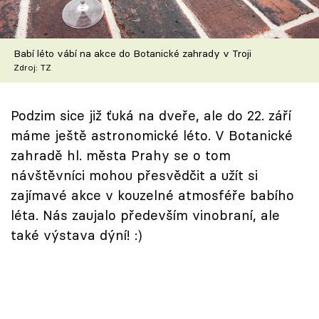
Škola vaření
Recepty z TV
Babí léto vábí na akce do Botanické zahrady v Troji
Zdroj: TZ
Speciál: Cuketa
Podzim sice již ťuká na dveře, ale do 22. září
Těhotnej kuchař
máme ještě astronomické léto. V Botanické
Sledujte prima+
zahradě hl. města Prahy se o tom
návštěvníci mohou přesvědčit a užít si
zajímavé akce v kouzelné atmosféře babího
Přihlášení
léta. Nás zaujalo především vinobraní, ale
také výstava dýní! :)
Sledujte nás