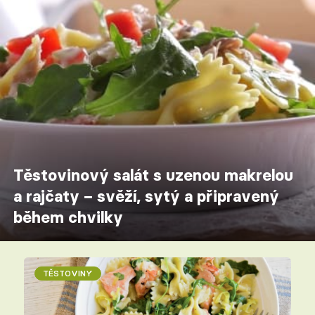
Těstovinový salát s uzenou makrelou
a rajčaty – svěží, sytý a připravený
během chvilky
TĚSTOVINY