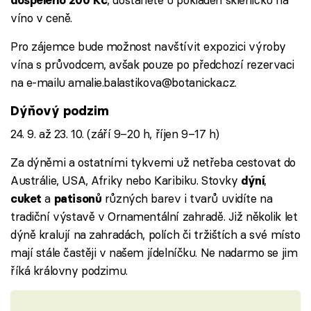
víno v ceně.
Pro zájemce bude možnost navštívit expozici výroby
vína s průvodcem, avšak pouze po předchozí rezervaci
na e-mailu amalie.balastikova@botanicka.cz.
Dýňový podzim
24. 9. až 23. 10. (září 9–20 h, říjen 9–17 h)
Za dýněmi a ostatními tykvemi už netřeba cestovat do
Austrálie, USA, Afriky nebo Karibiku. Stovky
,
dýní
a
různých barev i tvarů uvidíte na
cuket
patisonů
tradiční výstavě v Ornamentální zahradě. Již několik let
dýně kralují na zahradách, polích či tržištích a své místo
mají stále častěji v našem jídelníčku. Ne nadarmo se jim
říká královny podzimu.