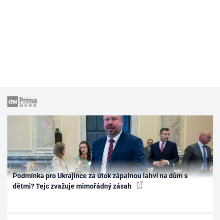
Podmínka pro Ukrajince za útok zápalnou lahví na dům s
dětmi? Tejc zvažuje mimořádný zásah