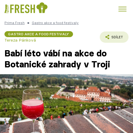
Prima Fresh
■
Gastro akce a food festivaly
Kuře
Polévky k večeři
Rychlé večeře
Trendy:
GASTRO AKCE A FOOD FESTIVALY
SDÍLET
Tereza Pánková
Česká kuchyně
Čokoláda
Babí léto vábí na akce do
Botanické zahrady v Troji
Témata
Recepty
Články
TV Program