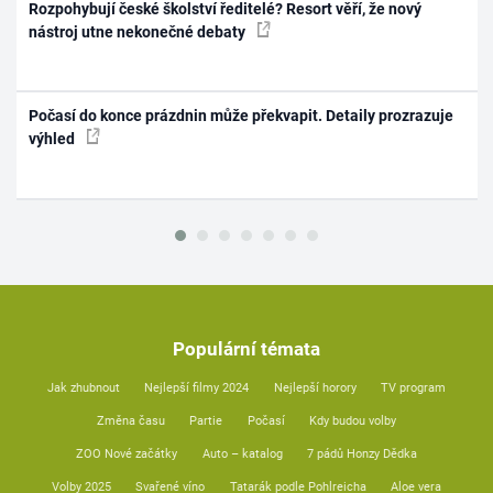
Rozpohybují české školství ředitelé? Resort věří, že nový
nástroj utne nekonečné debaty
Počasí do konce prázdnin může překvapit. Detaily prozrazuje
výhled
Populární témata
Jak zhubnout
Nejlepší filmy 2024
Nejlepší horory
TV program
Změna času
Partie
Počasí
Kdy budou volby
ZOO Nové začátky
Auto – katalog
7 pádů Honzy Dědka
Volby 2025
Svařené víno
Tatarák podle Pohlreicha
Aloe vera