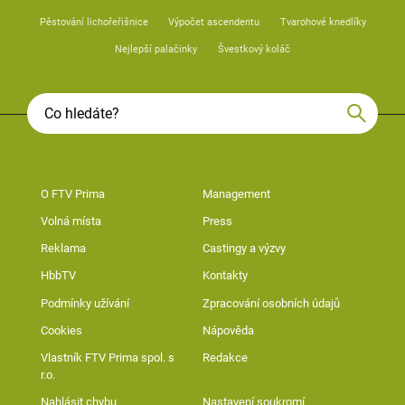
Pěstování lichořeřišnice
Výpočet ascendentu
Tvarohové knedlíky
Nejlepší palačinky
Švestkový koláč
O FTV Prima
Management
Volná místa
Press
Reklama
Castingy a výzvy
HbbTV
Kontakty
Podmínky užívání
Zpracování osobních údajů
Cookies
Nápověda
Vlastník FTV Prima spol. s
Redakce
r.o.
Nahlásit chybu
Nastavení soukromí