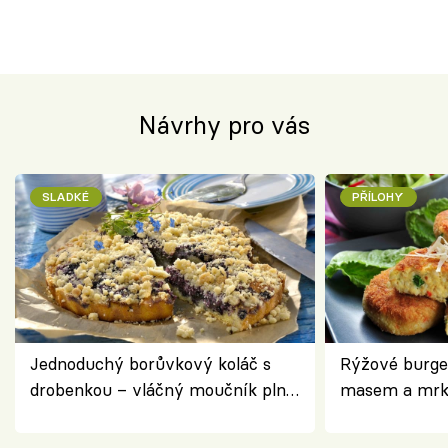
Návrhy pro vás
SLADKÉ
PŘÍLOHY
Jednoduchý borůvkový koláč s
Rýžové burge
drobenkou – vláčný moučník plný
masem a mrk
ovoce
salátem – leh