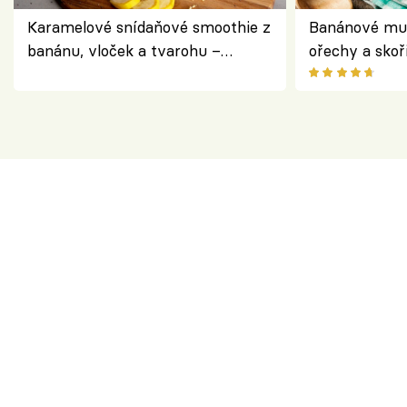
Karamelové snídaňové smoothie z
Banánové muf
banánu, vloček a tvarohu –
ořechy a skoř
snídaně do skleničky