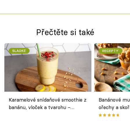
Přečtěte si také
SLADKÉ
RECEPTY
Karamelové snídaňové smoothie z
Banánové muf
banánu, vloček a tvarohu –
ořechy a skoř
snídaně do skleničky