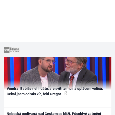
Vondra: Babiše nehlídáte, ale svítíte mu na uplácení voličů.
Čekal jsem od vás víc, řekl Gregor
Nebeská podívaná nad Českem se blíží. Působivé zatmění