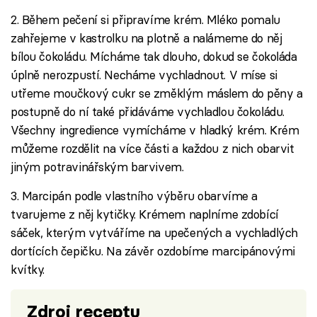
2. Během pečení si připravíme krém. Mléko pomalu
zahřejeme v kastrolku na plotně a nalámeme do něj
bílou čokoládu. Mícháme tak dlouho, dokud se čokoláda
úplně nerozpustí. Necháme vychladnout. V míse si
utřeme moučkový cukr se změklým máslem do pěny a
postupně do ní také přidáváme vychladlou čokoládu.
Všechny ingredience vymícháme v hladký krém. Krém
můžeme rozdělit na více části a každou z nich obarvit
jiným potravinářským barvivem.
3. Marcipán podle vlastního výběru obarvíme a
tvarujeme z něj kytičky. Krémem naplníme zdobící
sáček, kterým vytváříme na upečených a vychladlých
dortících čepičku. Na závěr ozdobíme marcipánovými
kvítky.
Zdroj receptu