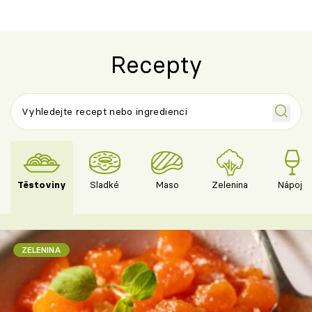
Recepty
Těstoviny
Sladké
Maso
Zelenina
Nápoje
ZELENINA