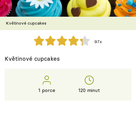
Škola vaření
Recepty z TV
Květinové cupcakes
Speciál: Cuketa
97x
Těhotnej kuchař
Květinové cupcakes
Sledujte prima+
Přihlášení
1 porce
120 minut
Sledujte nás