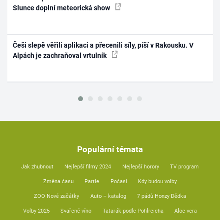
Slunce doplní meteorická show
Češi slepě věřili aplikaci a přecenili síly, píší v Rakousku. V
Alpách je zachraňoval vrtulník
Populární témata
Jak zhubnout
Nejlepší filmy 2024
Nejlepší horory
TV program
Změna času
Partie
Počasí
Kdy budou volby
ZOO Nové začátky
Auto – katalog
7 pádů Honzy Dědka
Volby 2025
Svařené víno
Tatarák podle Pohlreicha
Aloe vera