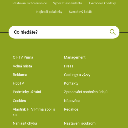
Pěstování lichořeřišnice
Výpočet ascendentu
Tvarohové knedlíky
Nejlepší palačinky
Švestkový koláč
O FTV Prima
Management
Volná místa
Press
Reklama
Castingy a výzvy
HbbTV
Kontakty
Podmínky užívání
Zpracování osobních údajů
Cookies
Nápověda
Vlastník FTV Prima spol. s
Redakce
r.o.
Nahlásit chybu
Nastavení soukromí