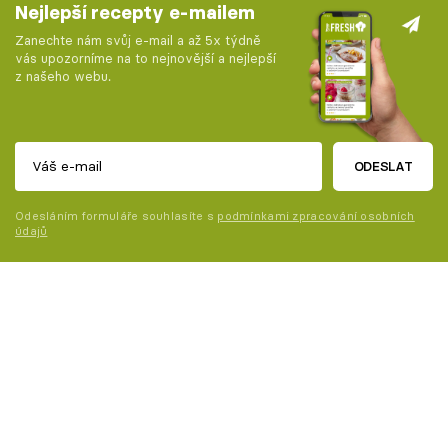
Nejlepší recepty e-mailem
Zanechte nám svůj e-mail a až 5x týdně
vás upozorníme na to nejnovější a nejlepší
z našeho webu.
ODESLAT
Odesláním formuláře souhlasíte s
podmínkami zpracování osobních
údajů