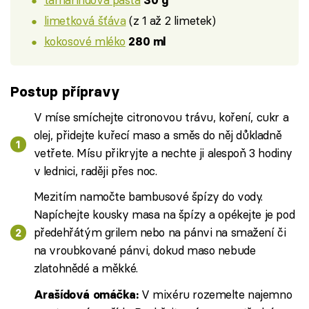
30 g
limetková šťáva
(z 1 až 2 limetek)
kokosové mléko
280 ml
Postup přípravy
V míse smíchejte citronovou trávu, koření, cukr a
olej, přidejte kuřecí maso a směs do něj důkladně
vetřete. Mísu přikryjte a nechte ji alespoň 3 hodiny
v lednici, raději přes noc.
Mezitím namočte bambusové špízy do vody.
Napíchejte kousky masa na špízy a opékejte je pod
předehřátým grilem nebo na pánvi na smažení či
na vroubkované pánvi, dokud maso nebude
zlatohnědé a měkké.
V mixéru rozemelte najemno
Arašídová omáčka: