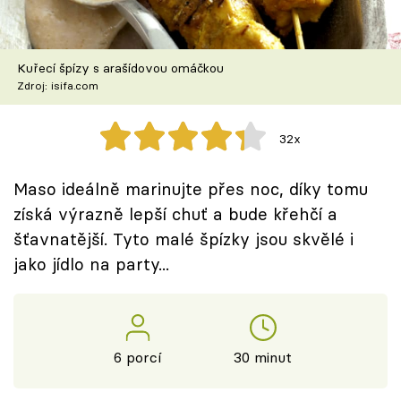
Škola vaření
Recepty z TV
Kuřecí špízy s arašídovou omáčkou
Zdroj: isifa.com
Speciál: Cuketa
32x
Těhotnej kuchař
Maso ideálně marinujte přes noc, díky tomu
Sledujte prima+
získá výrazně lepší chuť a bude křehčí a
šťavnatější. Tyto malé špízky jsou skvělé i
Přihlášení
jako jídlo na party...
Sledujte nás
6 porcí
30 minut