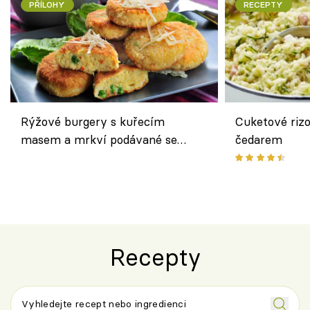
PŘÍLOHY
RECEPTY
Rýžové burgery s kuřecím
Cuketové rizo
masem a mrkví podávané se
čedarem
salátem – lehká a chutná večeře
Recepty