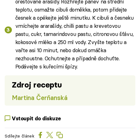
orestované arašídy. Rozhřejte pánev na střední
teplotu, osmažte cibuli doměkka, potom přidejte
česnek a opékejte ještě minutku. K cibuli a česneku
vmíchejte ararašídy, chilli pastu a krevetovou
pastu, cukr, tamarindovou pastu, citronovou šťávu,
kokosové mléko a 250 ml vody. Zvyšte teplotu a
vařte asi 10 minut, nebo dokud omáčka
nezhoustne. Ochutnejte a případně dochuťte.
Podávejte s kuřecími špízy.
Zdroj receptu
Martina Čerňanská
Vstoupit do diskuze
Sdílejte článek