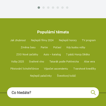
Populární témata
Jak zhubnout
Nejlepší filmy 2024
Nejlepší horory
TV program
Změna času
Partie
Počasí
Kdy budou volby
ZOO Nové začátky
Auto – katalog
7 pádů Honzy Dědka
Volby 2025
Svařené víno
Tatarák podle Pohlreicha
Aloe vera
Pěstování lichořeřišnice
Výpočet ascendentu
Tvarohové knedlíky
Nejlepší palačinky
Švestkový koláč