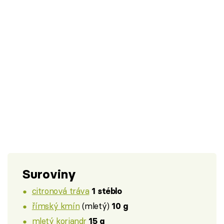
Suroviny
citronová tráva
1 stéblo
římský kmín
(mletý)
10 g
mletý koriandr
15 g