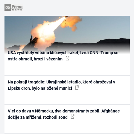
USA vystřílely většinu klíčových raket, tvrdí CNN. Trump se
ostře ohradil, hrozí i vězením
Na pokraji tragédie: Ukrajinské letadlo, které ohrožoval v
Lipsku dron, bylo naložené municí
Vjel do davu v Německu, dva demonstranty zabil. Afghánec
dožije za mřížemi, rozhodl soud