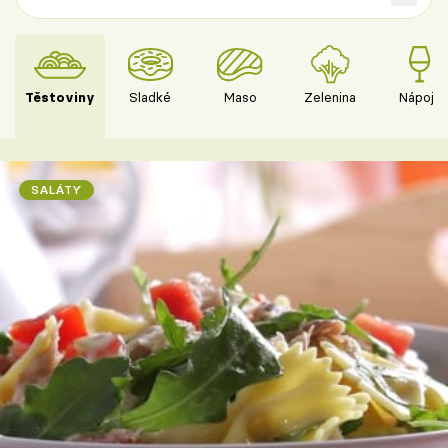
Těstoviny
Sladké
Maso
Zelenina
Nápoje
SALÁTY