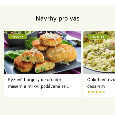
Návrhy pro vás
PŘÍLOHY
RECEPTY
Rýžové burgery s kuřecím
Cuketové rizo
masem a mrkví podávané se
čedarem
salátem – lehká a chutná večeře