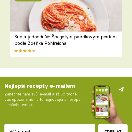
Super jednoduše: Špagety s paprikovým pestem
podle Zdeňka Pohlreicha
Nejlepší recepty e-mailem
Zanechte nám svůj e-mail a až 5x týdně
vás upozorníme na to nejnovější a nejlepší
z našeho webu.
ODESLAT