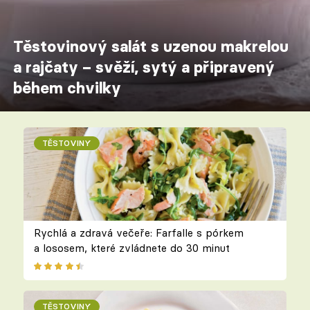
Těstovinový salát s uzenou makrelou
a rajčaty – svěží, sytý a připravený
během chvilky
TĚSTOVINY
Rychlá a zdravá večeře: Farfalle s pórkem
a lososem, které zvládnete do 30 minut
TĚSTOVINY