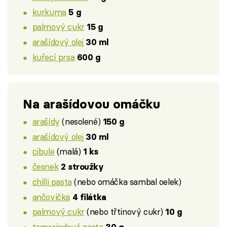
kurkuma
5 g
palmový cukr
15 g
arašídový olej
30 ml
kuřecí prsa
600 g
Na arašídovou omáčku
arašídy
(nesolené)
150 g
arašídový olej
30 ml
cibule
(malá)
1 ks
česnek
2 stroužky
chilli pasta
(nebo omáčka sambal oelek)
ančovička
4 filátka
palmový cukr
(nebo třtinový cukr)
10 g
tamarindová pasta