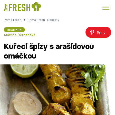
Prima Fresh
■
Prima Fresh
Recepty
Kuře
Polévky k večeři
Rychlé večeře
Trendy:
RECEPTY
Pin it
Martina Čerňanská
Česká kuchyně
Čokoláda
Kuřecí špízy s arašídovou
omáčkou
Témata
Recepty
Články
TV Program