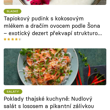
SLADKÉ
Tapiokový pudink s kokosovým
mlékem a dračím ovocem podle Šona
– exotický dezert překvapí strukturou,
chutí i barvou
SALÁTY
Poklady thajské kuchyně: Nudlový
salát s lososem a pikantní zálivkou