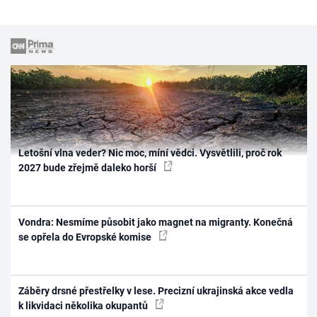
Letošní vlna veder? Nic moc, míní vědci. Vysvětlili, proč rok
2027 bude zřejmě daleko horší
Vondra: Nesmíme působit jako magnet na migranty. Konečná
se opřela do Evropské komise
Záběry drsné přestřelky v lese. Precizní ukrajinská akce vedla
k likvidaci několika okupantů