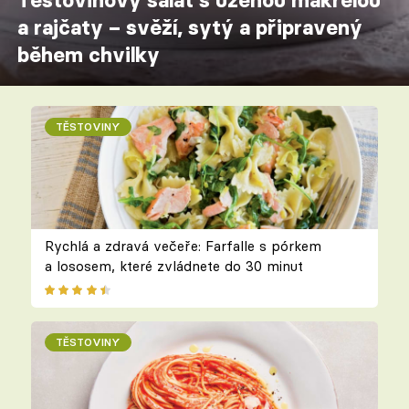
Těstovinový salát s uzenou makrelou
a rajčaty – svěží, sytý a připravený
během chvilky
TĚSTOVINY
Rychlá a zdravá večeře: Farfalle s pórkem
a lososem, které zvládnete do 30 minut
TĚSTOVINY