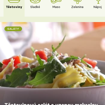
Těstoviny
Sladké
Maso
Zelenina
Nápoje
SALÁTY