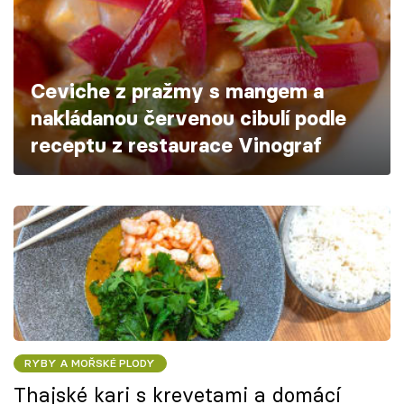
Škola vaření
Recepty z TV
Ceviche z pražmy s mangem a
Speciál: Cuketa
nakládanou červenou cibulí podle
receptu z restaurace Vinograf
Těhotnej kuchař
Sledujte prima+
Přihlášení
Sledujte nás
RYBY A MOŘSKÉ PLODY
Thajské kari s krevetami a domácí