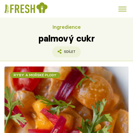
Ingredience
Kuře
Polévky k večeři
Rychlé večeře
Trendy:
palmový cukr
Česká kuchyně
Čokoláda
SDÍLET
RYBY A MOŘSKÉ PLODY
Témata
Recepty
Články
TV Program