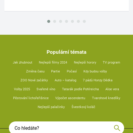
Populární témata
Jak zhubnout
Nejlepší filmy 2024
Nejlepší horory
TV program
Změna času
Partie
Počasí
Kdy budou volby
ZOO Nové začátky
Auto – katalog
7 pádů Honzy Dědka
Volby 2025
Svařené víno
Tatarák podle Pohlreicha
Aloe vera
Pěstování lichořeřišnice
Výpočet ascendentu
Tvarohové knedlíky
Nejlepší palačinky
Švestkový koláč