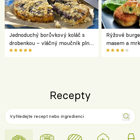
Jednoduchý borůvkový koláč s
Rýžové burge
drobenkou – vláčný moučník plný
masem a mrk
ovoce
salátem – leh
Recepty