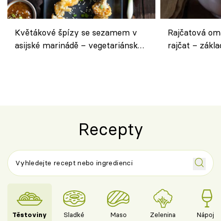
Květákové špízy se sezamem v
Rajčatová om
asijské marinádě – vegetariánská
rajčat – zákla
chuťovka z grilu
Recepty
Těstoviny
Sladké
Maso
Zelenina
Nápoje