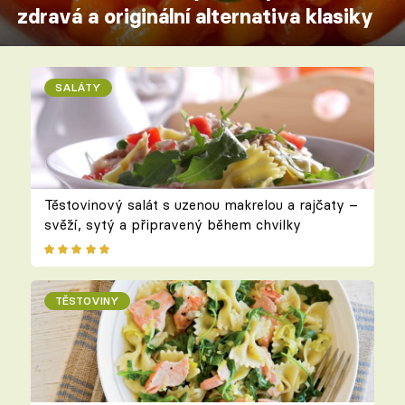
zdravá a originální alternativa klasiky
SALÁTY
Těstovinový salát s uzenou makrelou a rajčaty –
svěží, sytý a připravený během chvilky
TĚSTOVINY