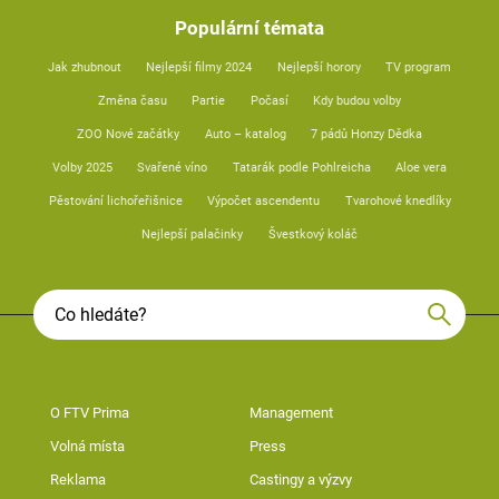
Populární témata
Jak zhubnout
Nejlepší filmy 2024
Nejlepší horory
TV program
Změna času
Partie
Počasí
Kdy budou volby
ZOO Nové začátky
Auto – katalog
7 pádů Honzy Dědka
Volby 2025
Svařené víno
Tatarák podle Pohlreicha
Aloe vera
Pěstování lichořeřišnice
Výpočet ascendentu
Tvarohové knedlíky
Nejlepší palačinky
Švestkový koláč
O FTV Prima
Management
Volná místa
Press
Reklama
Castingy a výzvy