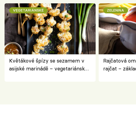
VEGETARIÁNSKÉ
ZELENINA
Květákové špízy se sezamem v
Rajčatová om
asijské marinádě – vegetariánská
rajčat – zákla
chuťovka z grilu