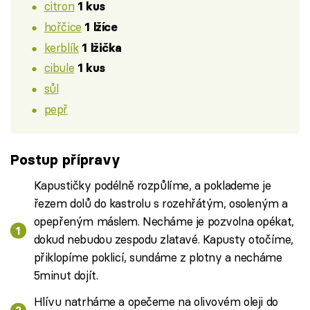
citron
1 kus
hořčice
1 lžíce
kerblík
1 lžička
cibule
1 kus
sůl
pepř
Postup přípravy
Kapustičky podélně rozpůlíme, a poklademe je
řezem dolů do kastrolu s rozehřátým, osoleným a
opepřeným máslem. Necháme je pozvolna opékat,
dokud nebudou zespodu zlatavé. Kapusty otočíme,
přiklopíme poklicí, sundáme z plotny a necháme
5minut dojít.
Hlívu natrháme a opečeme na olivovém oleji do