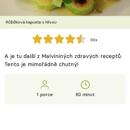
Škola vaření
Recepty z TV
Růžičková kapusta s hlívou
Speciál: Cuketa
30x
Těhotnej kuchař
A je tu další z Malvíniných zdravých receptů.
Sledujte prima+
Tento je mimořádně chutný!
Přihlášení
1 porce
60 minut
Sledujte nás