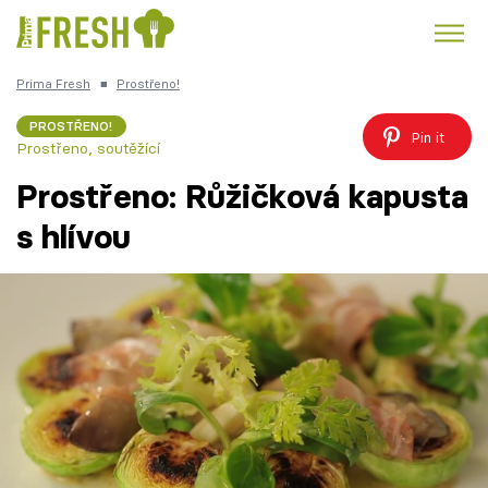
Prima Fresh
■
Prostřeno!
Kuře
Polévky k večeři
Rychlé večeře
Trendy:
PROSTŘENO!
Pin it
Prostřeno, soutěžící
Česká kuchyně
Čokoláda
Prostřeno: Růžičková kapusta
s hlívou
Témata
Recepty
Články
TV Program