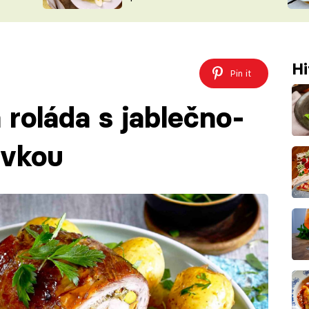
ŠÉFREDAK
VYCHYTÁVKY
SOUTĚŽ FR
NA NÁKUPECH
ČASOPIS
Hi
Pin it
 roláda s jablečno-
ivkou