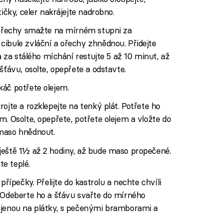
ičky, celer nakrájejte nadrobno.
a ořechy smažte na mírném stupni za
cibule zvláční a ořechy zhnědnou. Přidejte
 a za stálého míchání restujte 5 až 10 minut, až
šťávu, osolte, opepřete a odstavte.
káč potřete olejem.
ojte a rozklepejte na tenký plát. Potřete ho
m. Osolte, opepřete, potřete olejem a vložte do
 maso hnědnout.
ještě 1½ až 2 hodiny, až bude maso propečené.
te teplé.
přípečky. Přelijte do kastrolu a nechte chvíli
. Odeberte ho a šťávu svařte do mírného
ájenou na plátky, s pečenými bramborami a