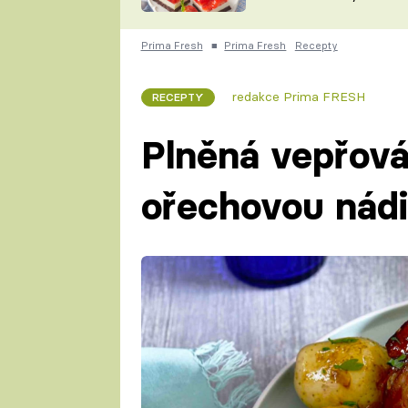
nepotřebujete troubu
ZDENĚK
ČESKO NA TALÍŘI
POHLREICH
Prima Fresh
■
Prima Fresh
Recepty
KAROLÍNA,
JAROSLAV SAPÍK
DOMÁCÍ
redakce Prima FRESH
RECEPTY
KUCHAŘKA
KAROLÍNA
KAMBERSKÁ
Plněná vepřová
ořechovou nád