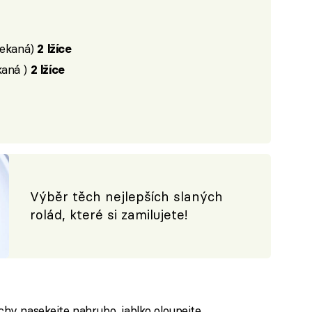
sekaná)
2 lžíce
kaná )
2 lžíce
Výběr těch nejlepších slaných
rolád, které si zamilujete!
echy nasekejte nahrubo, jablko oloupejte,