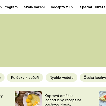
V Program
Škola vaření
Recepty z TV
Speciál: Cuketa
Polévky
Saláty
ČESKÁ KLASIKA
TĚSTOVIN
SILNÉ VÝVARY
SLADKÉ
KRÉMOVÉ
BEZMASÁ J
e
Polévky k večeři
Rychlé večeře
Česká kuchy
y
Tipy a triky
Novink
zy
Koprová omáčka -
jednoduchý recept na
poctivou klasiku
KAM ZA JÍDLEM
BLOG