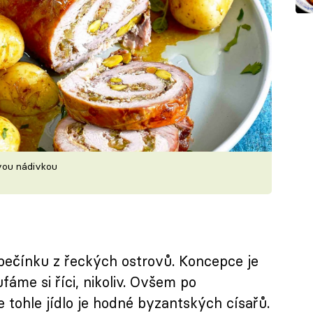
vou nádivkou
pečínku z řeckých ostrovů. Koncepce je
áme si říci, nikoliv. Ovšem po
 tohle jídlo je hodné byzantských císařů.