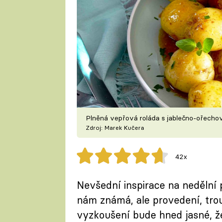
Plněná vepřová roláda s jablečno-ořecho
Zdroj: Marek Kučera
42x
Nevšední inspirace na nedělní 
nám známá, ale provedení, trouf
vyzkoušení bude hned jasné, že