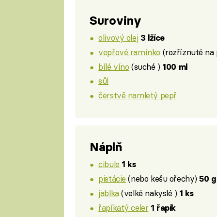
Suroviny
olivový olej
3 lžíce
vepřové ramínko
(rozříznuté na 
bílé víno
(suché )
100 ml
sůl
čerstvě namletý pepř
Náplň
cibule
1 ks
pistácie
(nebo kešu ořechy)
50 g
jablka
(velké nakyslé )
1 ks
řapíkatý celer
1 řapík