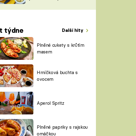
TORKY
ESH
t týdne
Další hity
Plněné cukety s krůtím
masem
Hrníčková buchta s
ovocem
Aperol Spritz
Plněné papriky s rajskou
omáčkou