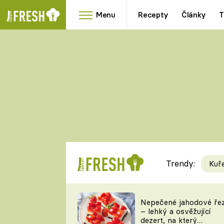
Menu
Recepty
Články
T
Oblíbené
Přílohy
recepty
HRANOLKY
HOUBY
KNEDLÍKY
DÝNĚ
KAŠE
RYCHLOVKY
Trendy:
Kuř
Populární
Videorecept
Nepečené jahodové ře
– lehký a osvěžující
kuchaři
dezert, na který
TEĎ VAŘÍ ŠÉF!