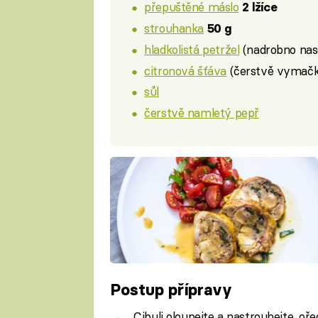
přepuštěné máslo
2 lžíce
strouhanka
50 g
hladkolistá petržel
(nadrobno na
citronová šťáva
(čerstvě vymač
sůl
čerstvě namletý pepř
Postup přípravy
Cibuli oloupejte a nastrouhejte, oř