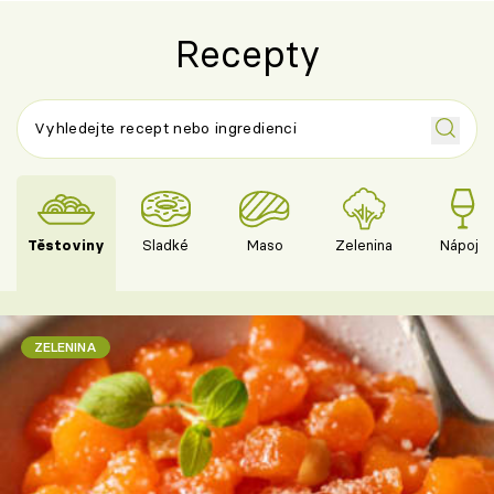
Recepty
Těstoviny
Sladké
Maso
Zelenina
Nápoje
ZELENINA