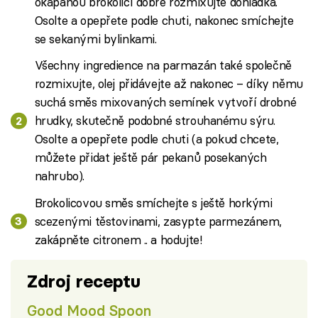
okapanou brokolicí dobře rozmixujte dohladka.
Osolte a opepřete podle chuti, nakonec smíchejte
se sekanými bylinkami.
Všechny ingredience na parmazán také společně
rozmixujte, olej přidávejte až nakonec – díky němu
suchá směs mixovaných semínek vytvoří drobné
hrudky, skutečně podobné strouhanému sýru.
Osolte a opepřete podle chuti (a pokud chcete,
můžete přidat ještě pár pekanů posekaných
nahrubo).
Brokolicovou směs smíchejte s ještě horkými
scezenými těstovinami, zasypte parmezánem,
zakápněte citronem .. a hodujte!
Zdroj receptu
Good Mood Spoon