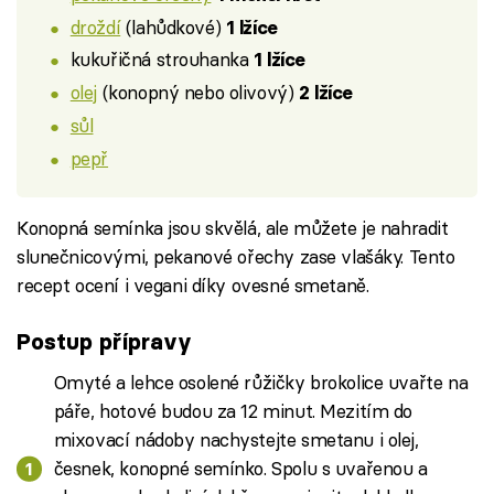
droždí
(lahůdkové)
1 lžíce
kukuřičná strouhanka
1 lžíce
olej
(konopný nebo olivový)
2 lžíce
sůl
pepř
Konopná semínka jsou skvělá, ale můžete je nahradit
slunečnicovými, pekanové ořechy zase vlašáky. Tento
recept ocení i vegani díky ovesné smetaně.
Postup přípravy
Omyté a lehce osolené růžičky brokolice uvařte na
páře, hotové budou za 12 minut. Mezitím do
mixovací nádoby nachystejte smetanu i olej,
česnek, konopné semínko. Spolu s uvařenou a