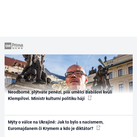
Neodborné, plýtváte penězi, píší umělci Babišovi kvůli
Klempířovi. Ministr kulturní politiku hájí
Mýty o válce na Ukrajině: Jak to bylo s nacismem,
Euromajdanem či Krymem a kdo je diktátor?