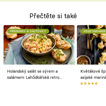
Přečtěte si také
PŘEDKRMY A CHUŤOVKY
VEGETARIÁNSK
Holandský salát se sýrem a
Květákové šp
salámem: Lahůdkářská retro
asijské marin
klasika, která chutná stejně skvěle
chuťovka z gr
jako dřív