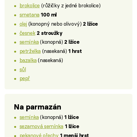
brokolice
(růžičky z jedné brokolice)
smetana
100 ml
olej
(konopný nebo olivový)
2 lžíce
česnek
2 stroužky
semínka
(konopná)
2 lžíce
petrželka
(nasekaná)
1 hrst
bazalka
(nasekaná)
sůl
pepř
Na parmazán
semínka
(konopná)
1 lžíce
sezamová semínka
1 lžíce
pekanové ořechy
1 menší hrst