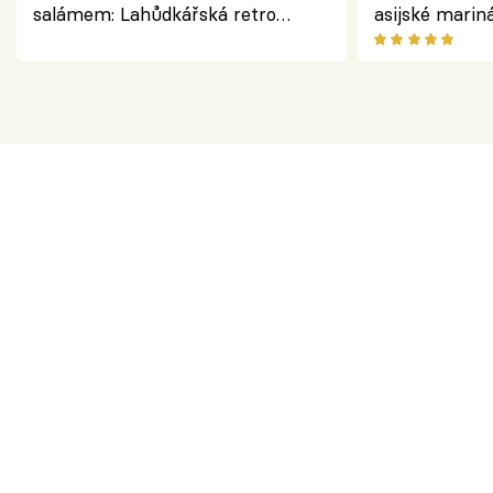
salámem: Lahůdkářská retro
asijské marin
klasika, která chutná stejně skvěle
chuťovka z gr
jako dřív