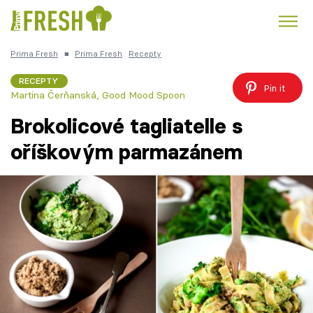
Prima Fresh
■
Prima Fresh
Recepty
Kuře
Polévky k večeři
Rychlé večeře
Trendy:
RECEPTY
Pin it
Martina Čerňanská
,
Good Mood Spoon
Česká kuchyně
Čokoláda
Brokolicové tagliatelle s
oříškovým parmazánem
Témata
Recepty
Články
TV Program