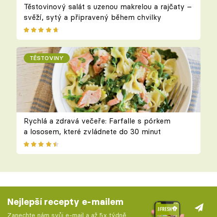
Těstovinový salát s uzenou makrelou a rajčaty –
svěží, sytý a připravený během chvilky
TĚSTOVINY
Rychlá a zdravá večeře: Farfalle s pórkem
a lososem, které zvládnete do 30 minut
Nejlepší recepty e-mailem
Zanechte nám svůj e-mail a až 5x týdně