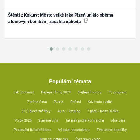
Štěstí z Kokury: Město velké jako Plzeň uniklo oběma
atomovým bombám, zasáhla náhoda
Populární témata
Jak zhubnout
Nejlepší filmy 2024
Nejlepší horory
TV program
Změna času
Partie
Počasí
Kdy budou volby
ZOO Nové začátky
Auto – katalog
7 pádů Honzy Dědka
Volby 2025
Svařené víno
Tatarák podle Pohlreicha
Aloe vera
Pěstování lichořeřišnice
Výpočet ascendentu
Tvarohové knedlíky
Nejlepší palačinky
Švestkový koláč