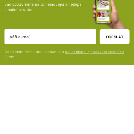
vás upozorníme na to nejnovější a nejlepší
z našeho webu.
ODESLAT
Odesláním formuláře souhlasíte s
podmínkami zpracování osobních
údajů