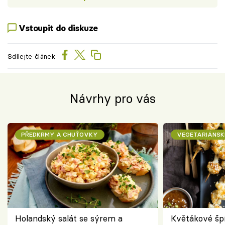
Vstoupit do diskuze
Sdílejte článek
Návrhy pro vás
PŘEDKRMY A CHUŤOVKY
VEGETARIÁNSK
Holandský salát se sýrem a
Květákové šp