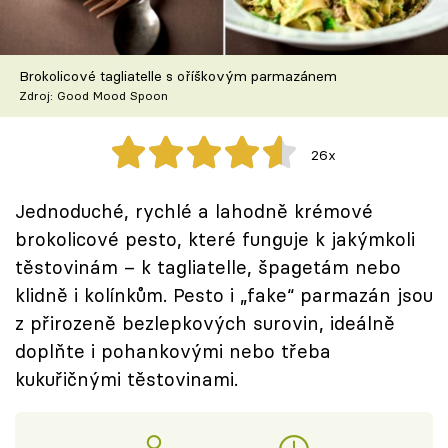
Škola vaření
Recepty z TV
Brokolicové tagliatelle s oříškovým parmazánem
Zdroj: Good Mood Spoon
Speciál: Cuketa
26x
Těhotnej kuchař
Jednoduché, rychlé a lahodně krémové
Sledujte prima+
brokolicové pesto, které funguje k jakýmkoli
těstovinám – k tagliatelle, špagetám nebo
Přihlášení
klidně i kolínkům. Pesto i „fake“ parmazán jsou
z přirozeně bezlepkových surovin, ideálně
doplňte i pohankovými nebo třeba
Sledujte nás
kukuřičnými těstovinami.