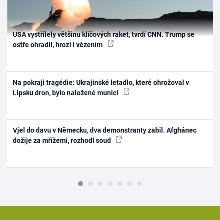
USA vystřílely většinu klíčových raket, tvrdí CNN. Trump se
ostře ohradil, hrozí i vězením
Na pokraji tragédie: Ukrajinské letadlo, které ohrožoval v
Lipsku dron, bylo naložené municí
Vjel do davu v Německu, dva demonstranty zabil. Afghánec
dožije za mřížemi, rozhodl soud