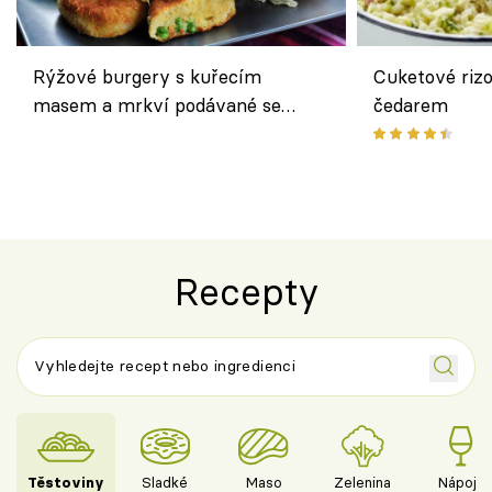
Rýžové burgery s kuřecím
Cuketové rizo
masem a mrkví podávané se
čedarem
salátem – lehká a chutná večeře
Recepty
Těstoviny
Sladké
Maso
Zelenina
Nápoje