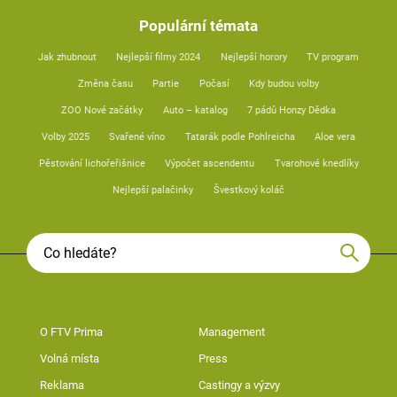
Populární témata
Jak zhubnout
Nejlepší filmy 2024
Nejlepší horory
TV program
Změna času
Partie
Počasí
Kdy budou volby
ZOO Nové začátky
Auto – katalog
7 pádů Honzy Dědka
Volby 2025
Svařené víno
Tatarák podle Pohlreicha
Aloe vera
Pěstování lichořeřišnice
Výpočet ascendentu
Tvarohové knedlíky
Nejlepší palačinky
Švestkový koláč
O FTV Prima
Management
Volná místa
Press
Reklama
Castingy a výzvy