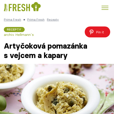
Prima Fresh
■
Prima Fresh
Recepty
Kuře
Polévky k večeři
Rychlé večeře
Trendy:
RECEPTY
Pin it
archiv Hellmann´s
Česká kuchyně
Čokoláda
Artyčoková pomazánka
s vejcem a kapary
Témata
Recepty
Články
TV Program