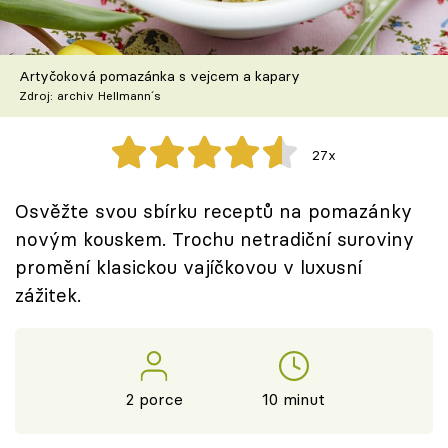
Škola vaření
Recepty z TV
Artyčoková pomazánka s vejcem a kapary
Zdroj: archiv Hellmann´s
Speciál: Cuketa
27x
Těhotnej kuchař
Osvěžte svou sbírku receptů na pomazánky
Sledujte prima+
novým kouskem. Trochu netradiční suroviny
promění klasickou vajíčkovou v luxusní
Přihlášení
zážitek.
Sledujte nás
2 porce
10 minut