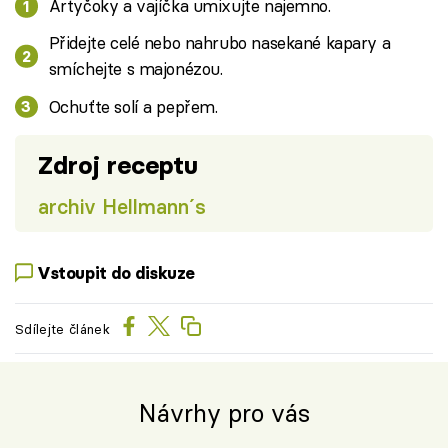
Artyčoky a vajíčka umixujte najemno.
Přidejte celé nebo nahrubo nasekané kapary a
smíchejte s majonézou.
Ochuťte solí a pepřem.
Zdroj receptu
archiv Hellmann´s
Vstoupit do diskuze
Sdílejte článek
Návrhy pro vás