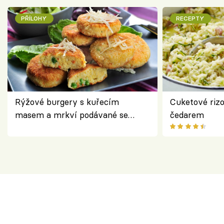
PŘÍLOHY
RECEPTY
Rýžové burgery s kuřecím
Cuketové rizo
masem a mrkví podávané se
čedarem
salátem – lehká a chutná večeře