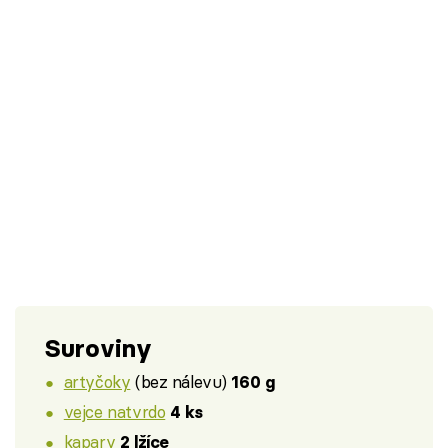
Suroviny
artyčoky
(bez nálevu)
160 g
vejce natvrdo
4 ks
kapary
2 lžíce