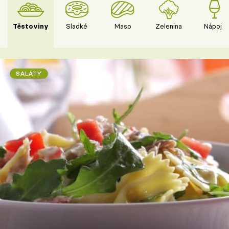
Těstoviny
Sladké
Maso
Zelenina
Nápoje
SALÁTY