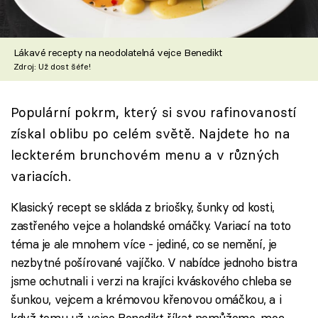
Škola vaření
Recepty z TV
Lákavé recepty na neodolatelná vejce Benedikt
Zdroj: Už dost šéfe!
Speciál: Cuketa
Populární pokrm, který si svou rafinovaností
Těhotnej kuchař
získal oblibu po celém světě. Najdete ho na
Sledujte prima+
leckterém brunchovém menu a v různých
variacích.
Přihlášení
Klasický recept se skláda z briošky, šunky od kosti,
zastřeného vejce a holandské omáčky. Variací na toto
téma je ale mnohem více - jediné, co se nemění, je
Sledujte nás
nezbytné pošírované vajíčko. V nabídce jednoho bistra
jsme ochutnali i verzi na krajíci kváskového chleba se
šunkou, vejcem a krémovou křenovou omáčkou, a i
když tomu už vejce Benedikt říkat nemůžeme, moc