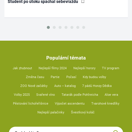
Student po útoku spáchal sebevraždu
Populární témata
Jak zhubnout
Nejlepší filmy 2024
Nejlepší horory
TV program
Změna času
Partie
Počasí
Kdy budou volby
ZOO Nové začátky
Auto – katalog
7 pádů Honzy Dědka
Volby 2025
Svařené víno
Tatarák podle Pohlreicha
Aloe vera
Pěstování lichořeřišnice
Výpočet ascendentu
Tvarohové knedlíky
Nejlepší palačinky
Švestkový koláč