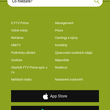
O FTV Prima
Management
Volná místa
Press
Reklama
Castingy a výzvy
HbbTV
Kontakty
Podmínky užívání
Zpracování osobních údajů
Cookies
Nápověda
Vlastník FTV Prima spol. s
Redakce
r.o.
Nahlásit chybu
Nastavení soukromí
App Store