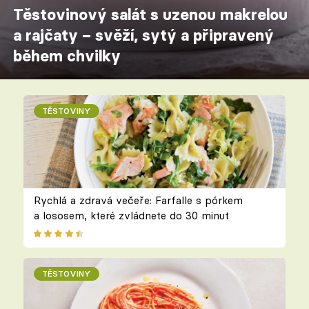
Těstovinový salát s uzenou makrelou
a rajčaty – svěží, sytý a připravený
během chvilky
TĚSTOVINY
Rychlá a zdravá večeře: Farfalle s pórkem
a lososem, které zvládnete do 30 minut
TĚSTOVINY