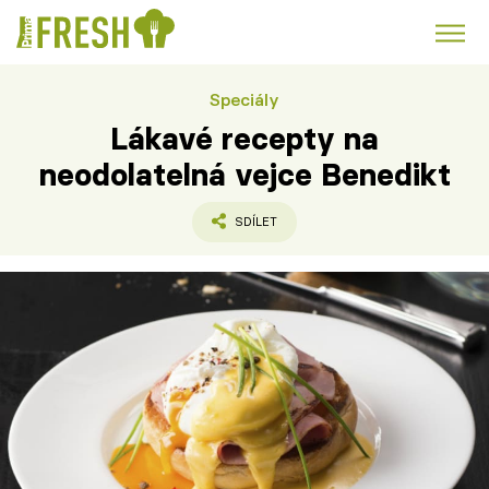
Speciály
Kuře
Polévky k večeři
Rychlé večeře
Trendy:
Lákavé recepty na
Česká kuchyně
Čokoláda
neodolatelná vejce Benedikt
SDÍLET
Témata
Recepty
Články
TV Program