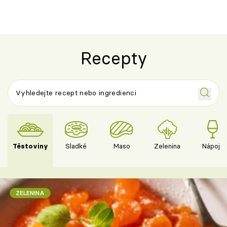
Španělskem
Recepty
Těstoviny
Sladké
Maso
Zelenina
Nápoje
ZELENINA