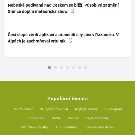
Nebeská podívaná nad Českem se blíží. Působivé zatmění
Slunce doplní meteorická show
Češi slepě věřili aplikaci a přecenili síly, píší v Rakousku. V
Alpách je zachraňoval vrtulník
Populární témata
Jak zhubnout
Nejlepší filmy 2024
Nejlepší horory
TV program
Změna času
Partie
Počasí
Kdy budou volby
ZOO Nové začátky
Auto – katalog
7 pádů Honzy Dědka