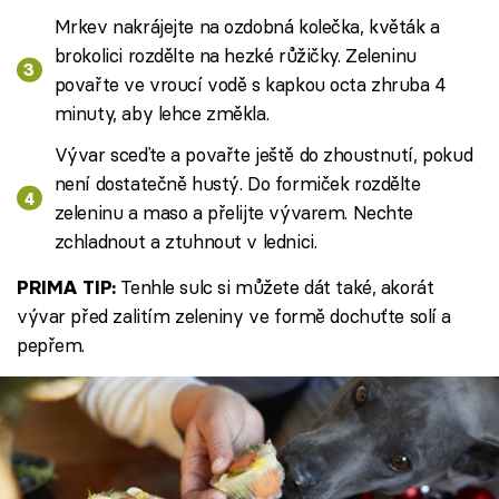
Mrkev nakrájejte na ozdobná kolečka, květák a
brokolici rozdělte na hezké růžičky. Zeleninu
povařte ve vroucí vodě s kapkou octa zhruba 4
minuty, aby lehce změkla.
Vývar sceďte a povařte ještě do zhoustnutí, pokud
není dostatečně hustý. Do formiček rozdělte
zeleninu a maso a přelijte vývarem. Nechte
zchladnout a ztuhnout v lednici.
Tenhle sulc si můžete dát také, akorát
PRIMA TIP:
vývar před zalitím zeleniny ve formě dochuťte solí a
pepřem.