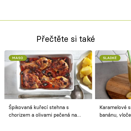
Přečtěte si také
MASO
SLADKÉ
Špikovaná kuřecí stehna s
Karamelové s
chorizem a olivami pečená na
banánu, vloče
letní zelenině – šťavnaté maso s
snídaně do sk
výraznou chutí inspirovanou