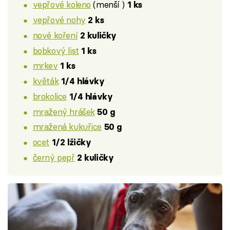
vepřové koleno
(menší )
1 ks
vepřové nohy
2 ks
nové koření
2 kuličky
bobkový list
1 ks
mrkev
1 ks
květák
1/4 hlávky
brokolice
1/4 hlávky
mražený hrášek
50 g
mražená kukuřice
50 g
ocet
1/2 lžičky
černý pepř
2 kuličky