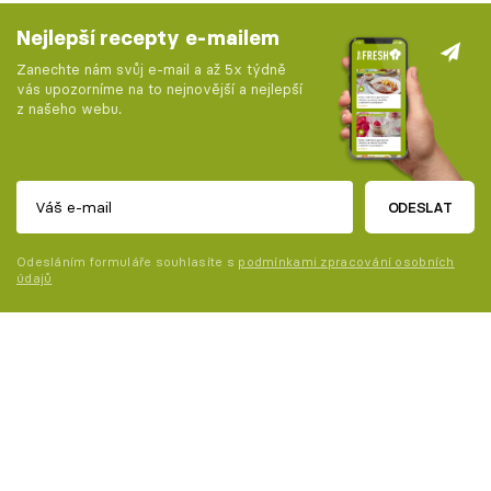
Nejlepší recepty e-mailem
Zanechte nám svůj e-mail a až 5x týdně
vás upozorníme na to nejnovější a nejlepší
z našeho webu.
ODESLAT
Odesláním formuláře souhlasíte s
podmínkami zpracování osobních
údajů