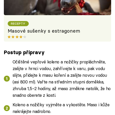
RECEPTY
Masové sušenky s estragonem
Postup přípravy
Očištěné vepřové koleno a nožičky propláchněte,
zalijte v hrnci vodou, zahřívejte k varu, pak vodu
slijte, přidejte k masu koření a zalijte novou vodou
(asi 800 ml). Vařte na středním stupni doměkka,
zhruba 1,5–2 hodiny, až maso změkne natolik, že ho
snadno oberete z kosti.
Koleno a nožičky vyjměte a vykostěte. Maso i kůže
nakrájejte nadrobno.