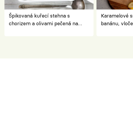
Špikovaná kuřecí stehna s
Karamelové s
chorizem a olivami pečená na
banánu, vloče
letní zelenině – šťavnaté maso s
snídaně do sk
výraznou chutí inspirovanou
Španělskem