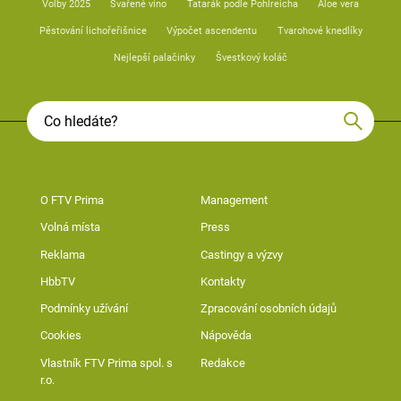
Volby 2025
Svařené víno
Tatarák podle Pohlreicha
Aloe vera
Pěstování lichořeřišnice
Výpočet ascendentu
Tvarohové knedlíky
Nejlepší palačinky
Švestkový koláč
O FTV Prima
Management
Volná místa
Press
Reklama
Castingy a výzvy
HbbTV
Kontakty
Podmínky užívání
Zpracování osobních údajů
Cookies
Nápověda
Vlastník FTV Prima spol. s
Redakce
r.o.