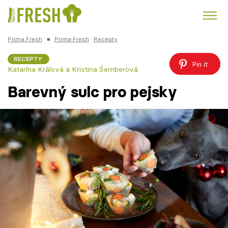
Prima Fresh
■
Prima Fresh
Recepty
Kuře
Polévky k večeři
Rychlé večeře
Trendy:
RECEPTY
Pin it
Katarína Králová a Kristina Šemberová
Česká kuchyně
Čokoláda
Barevný sulc pro pejsky
Témata
Recepty
Články
TV Program