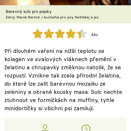
Škola vaření
Barevný sulc pro pejsky
Zdroj: Marek Bartoš / kuchařka pro psy Neštěkej a jez
Recepty z TV
Speciál: Cuketa
44x
Těhotnej kuchař
Při dlouhém vaření na nižší teplotu se
kolagen ve svalových vláknech přemění v
Sledujte prima+
želatinu a chrupavky změknou natolik, že se
rozpustí. Vznikne tak zcela přírodní želatina,
Přihlášení
do které lze zalít barevnou mozaiku ze
zeleniny a obrané kousky masa. Sulc nechte
ztuhnout ve formičkách na muffiny, tyhle
Sledujte nás
minidortíčky si všichni psi zamilují.