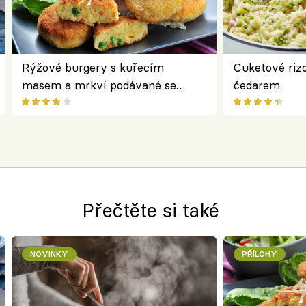
Rýžové burgery s kuřecím
Cuketové rizo
masem a mrkví podávané se
čedarem
salátem – lehká a chutná večeře
Přečtěte si také
NOVINKY
PŘÍLOHY