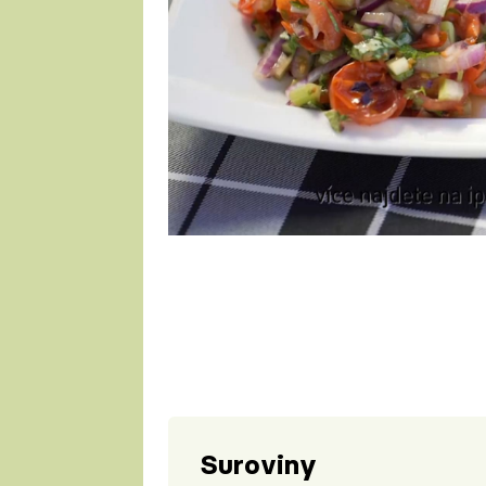
1 porce
Suroviny