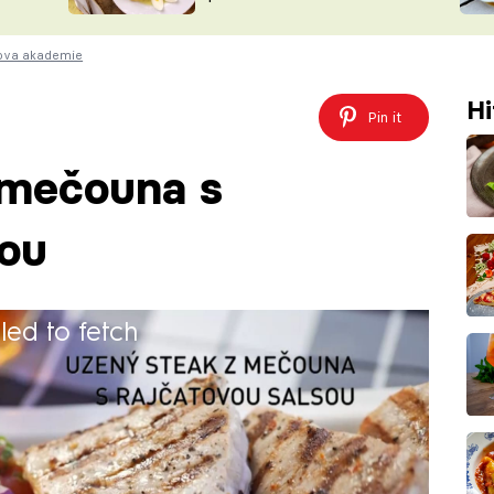
ŠÉFREDAK
VYCHYTÁVKY
ova akademie
SOUTĚŽ FR
NA NÁKUPECH
ČASOPIS
Hi
Pin it
 mečouna s
sou
iled to fetch
ouna s rajčatovou salsou. Jak na to?