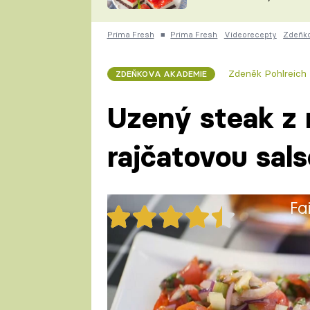
nepotřebujete troubu
ZDENĚK
ČESKO NA TALÍŘI
POHLREICH
Prima Fresh
■
Prima Fresh
Videorecepty
Zdeňk
KAROLÍNA,
JAROSLAV SAPÍK
DOMÁCÍ
Zdeněk Pohlreich
ZDEŇKOVA AKADEMIE
KUCHAŘKA
KAROLÍNA
KAMBERSKÁ
Uzený steak z
rajčatovou sal
Fa
34x
Připravte si uzený steak z meč