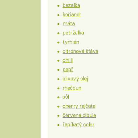
bazalka
koriandr
máta
petrželka
tymián
citronová šťáva
chilli
pepř
olivový olej
mečoun
sůl
cherry rajčata
červená cibule
řapíkatý celer