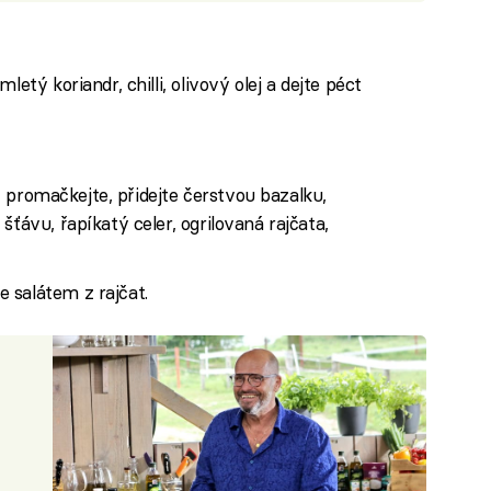
etý koriandr, chilli, olivový olej a dejte péct
te, promačkejte, přidejte čerstvou bazalku,
šťávu, řapíkatý celer, ogrilovaná rajčata,
 salátem z rajčat.