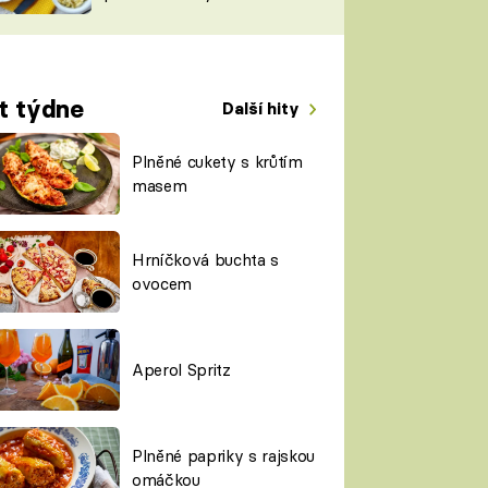
TORKY
ESH
t týdne
Další hity
Plněné cukety s krůtím
masem
Hrníčková buchta s
ovocem
Aperol Spritz
Plněné papriky s rajskou
omáčkou