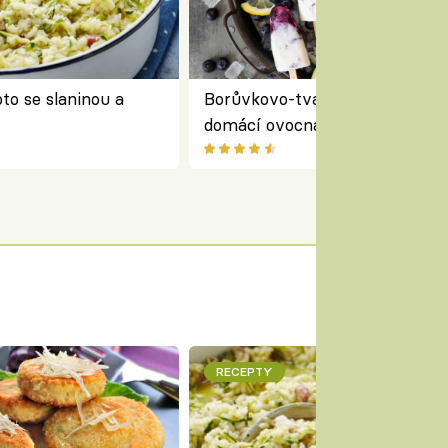
to se slaninou a
Borůvkovo-tvarohové nanuky 
domácí ovocná zmrzlina na dř
RECEPTY