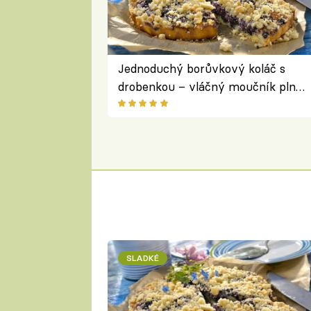
Jednoduchý borůvkový koláč s
drobenkou – vláčný moučník plný
ovoce
SLADKÉ