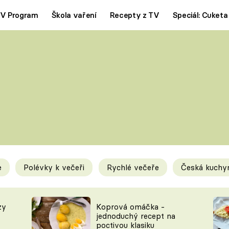
V Program
Škola vaření
Recepty z TV
Speciál: Cuketa
Polévky
Saláty
ČESKÁ KLASIKA
TĚSTOVIN
SILNÉ VÝVARY
SLADKÉ
KRÉMOVÉ
BEZMASÁ J
e
Polévky k večeři
Rychlé večeře
Česká kuchy
y
Tipy a triky
Novink
zy
Koprová omáčka -
jednoduchý recept na
poctivou klasiku
KAM ZA JÍDLEM
BLOG