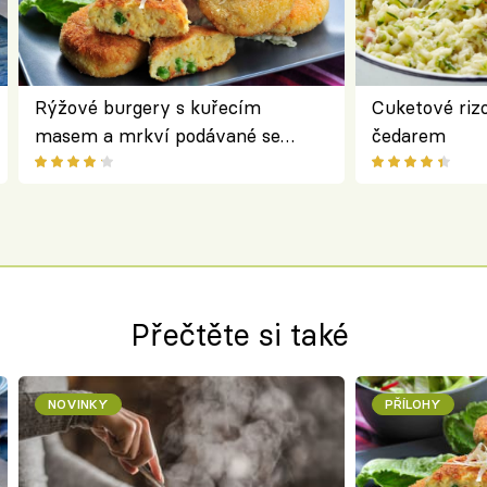
Rýžové burgery s kuřecím
Cuketové rizo
masem a mrkví podávané se
čedarem
salátem – lehká a chutná večeře
Přečtěte si také
NOVINKY
PŘÍLOHY