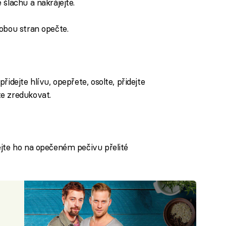
šlachu a nakrájejte.
obou stran opečte.
idejte hlívu, opepřete, osolte, přidejte
e zredukovat.
ejte ho na opečeném pečivu přelité