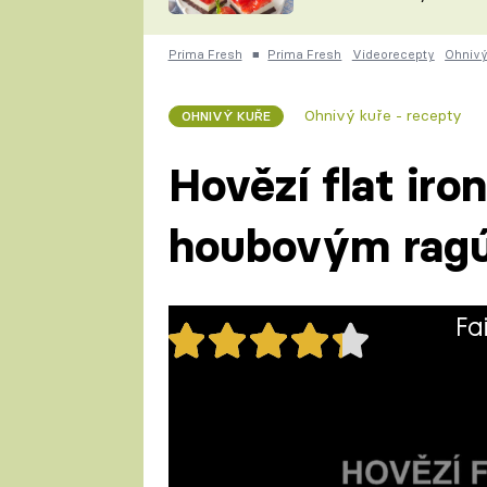
nepotřebujete troubu
ZDENĚK
ČESKO NA TALÍŘI
POHLREICH
Prima Fresh
■
Prima Fresh
Videorecepty
Ohnivý
KAROLÍNA,
JAROSLAV SAPÍK
DOMÁCÍ
Ohnivý kuře - recepty
OHNIVÝ KUŘE
KUCHAŘKA
KAROLÍNA
KAMBERSKÁ
Hovězí flat iro
houbovým rag
Fa
38x
Pochutnejte si na hovězím flat
najdete zde.