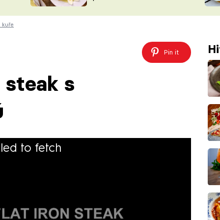
ŠÉFREDAK
VYCHYTÁVKY
 kuře
SOUTĚŽ FR
NA NÁKUPECH
ČASOPIS
Hi
Pin it
n steak s
ú
iled to fetch
 iron steaku s houbovým ragú. Recept