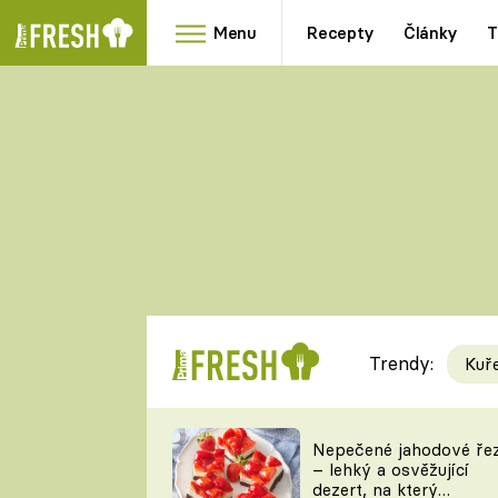
Menu
Recepty
Články
T
Oblíbené
Přílohy
recepty
HRANOLKY
HOUBY
KNEDLÍKY
DÝNĚ
KAŠE
RYCHLOVKY
Trendy:
Kuř
Populární
Videorecept
Nepečené jahodové ře
– lehký a osvěžující
kuchaři
dezert, na který
TEĎ VAŘÍ ŠÉF!