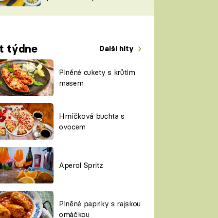
TORKY
ESH
t týdne
Další hity
Plněné cukety s krůtím
masem
Hrníčková buchta s
ovocem
Aperol Spritz
Plněné papriky s rajskou
omáčkou