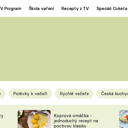
V Program
Škola vaření
Recepty z TV
Speciál: Cuketa
Polévky
Saláty
ČESKÁ KLASIKA
TĚSTOVIN
SILNÉ VÝVARY
SLADKÉ
KRÉMOVÉ
BEZMASÁ J
e
Polévky k večeři
Rychlé večeře
Česká kuchy
y
Tipy a triky
Novink
zy
Koprová omáčka -
jednoduchý recept na
poctivou klasiku
KAM ZA JÍDLEM
BLOG