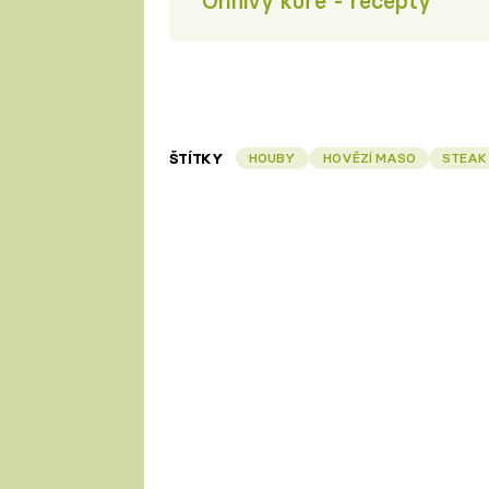
Ohnivý kuře - recepty
ŠTÍTKY
HOUBY
HOVĚZÍ MASO
STEAK