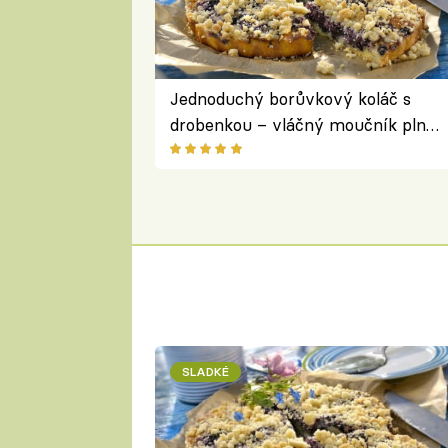
Jednoduchý borůvkový koláč s
drobenkou – vláčný moučník plný
ovoce
SLADKÉ