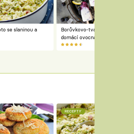
to se slaninou a
Borůvkovo-tvarohové nanuky 
domácí ovocná zmrzlina na dř
RECEPTY