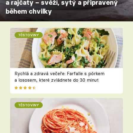
a rajčaty – svěží, sytý a připravený
během chvilky
TĚSTOVINY
Rychlá a zdravá večeře: Farfalle s pórkem
a lososem, které zvládnete do 30 minut
TĚSTOVINY