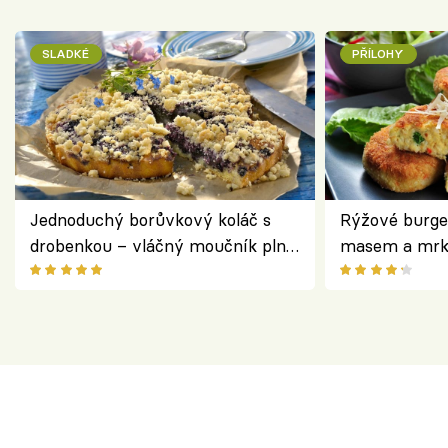
SLADKÉ
PŘÍLOHY
Jednoduchý borůvkový koláč s
Rýžové burge
drobenkou – vláčný moučník plný
masem a mrk
ovoce
salátem – leh