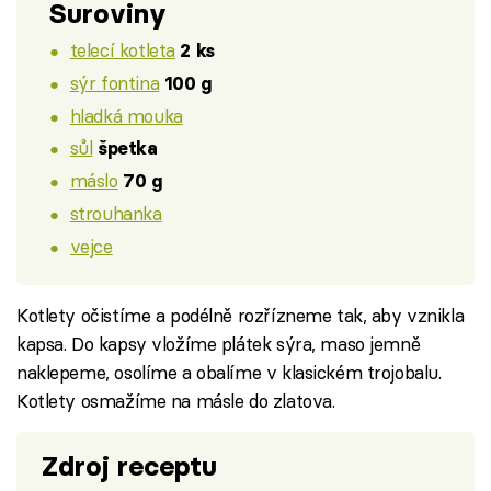
Suroviny
telecí kotleta
2 ks
sýr fontina
100 g
hladká mouka
sůl
špetka
máslo
70 g
strouhanka
vejce
Kotlety očistíme a podélně rozřízneme tak, aby vznikla
kapsa. Do kapsy vložíme plátek sýra, maso jemně
naklepeme, osolíme a obalíme v klasickém trojobalu.
Kotlety osmažíme na másle do zlatova.
Zdroj receptu