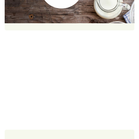
Škola vaření
1 porce
30 minut
Recepty z TV
Speciál: Cuketa
Těhotnej kuchař
Sledujte prima+
Přihlášení
Sledujte nás