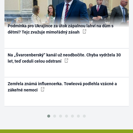
Podmínka pro Ukrajince za útok zápalnou lahví na dům s
dětmi? Tejc zvažuje mimořádný zásah
Na „Švarcenberský“ kanál už neodbočíte. Chyba vydržela 30
let, teď ceduli celou odstraní
Zemřela známá influencerka. Towleová podlehla vzácné a
zákeřné nemoci