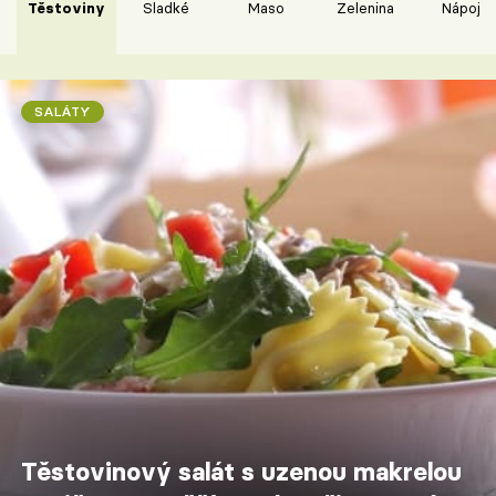
Těstoviny
Sladké
Maso
Zelenina
Nápoje
SALÁTY
Těstovinový salát s uzenou makrelou