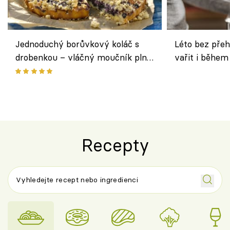
Jednoduchý borůvkový koláč s
Léto bez přeh
drobenkou – vláčný moučník plný
vařit i během
ovoce
Recepty