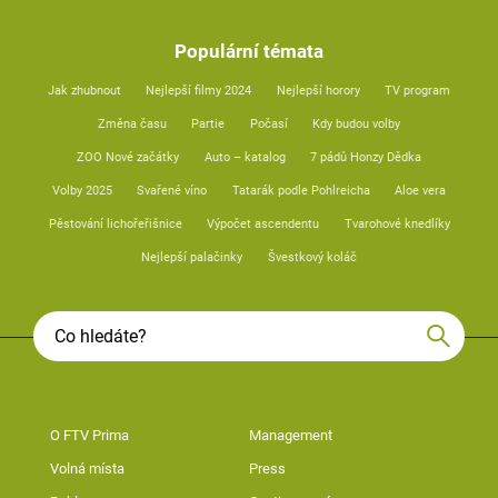
Populární témata
Jak zhubnout
Nejlepší filmy 2024
Nejlepší horory
TV program
Změna času
Partie
Počasí
Kdy budou volby
ZOO Nové začátky
Auto – katalog
7 pádů Honzy Dědka
Volby 2025
Svařené víno
Tatarák podle Pohlreicha
Aloe vera
Pěstování lichořeřišnice
Výpočet ascendentu
Tvarohové knedlíky
Nejlepší palačinky
Švestkový koláč
O FTV Prima
Management
Volná místa
Press