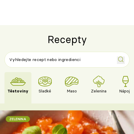
Recepty
Těstoviny
Sladké
Maso
Zelenina
Nápoje
ZELENINA