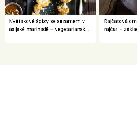
Květákové špízy se sezamem v
Rajčatová om
asijské marinádě – vegetariánská
rajčat – zákla
chuťovka z grilu