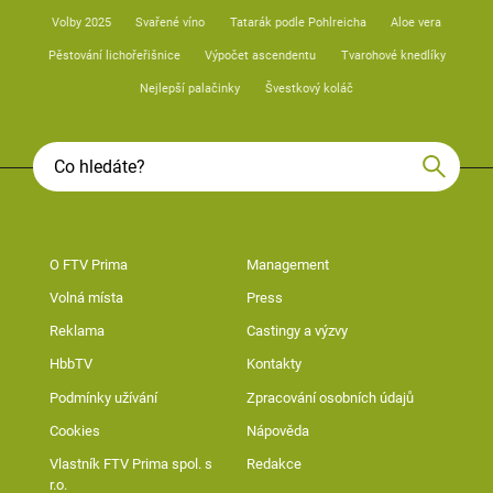
Volby 2025
Svařené víno
Tatarák podle Pohlreicha
Aloe vera
Pěstování lichořeřišnice
Výpočet ascendentu
Tvarohové knedlíky
Nejlepší palačinky
Švestkový koláč
O FTV Prima
Management
Volná místa
Press
Reklama
Castingy a výzvy
HbbTV
Kontakty
Podmínky užívání
Zpracování osobních údajů
Cookies
Nápověda
Vlastník FTV Prima spol. s
Redakce
r.o.