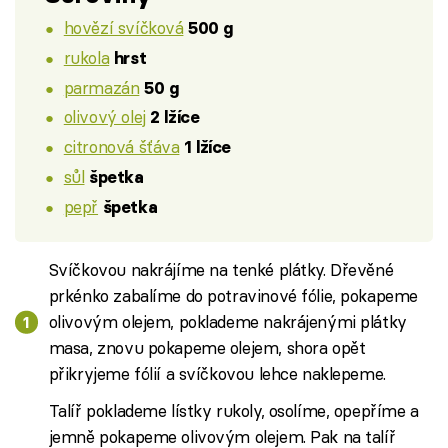
hovězí svíčková
500 g
rukola
hrst
parmazán
50 g
olivový olej
2 lžíce
citronová šťáva
1 lžíce
sůl
špetka
pepř
špetka
Svíčkovou nakrájíme na tenké plátky. Dřevěné
prkénko zabalíme do potravinové fólie, pokapeme
olivovým olejem, poklademe nakrájenými plátky
masa, znovu pokapeme olejem, shora opět
přikryjeme fólií a svíčkovou lehce naklepeme.
Talíř poklademe lístky rukoly, osolíme, opepříme a
jemně pokapeme olivovým olejem. Pak na talíř