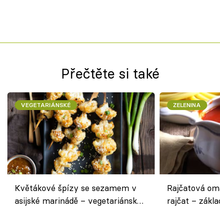
Přečtěte si také
VEGETARIÁNSKÉ
ZELENINA
Květákové špízy se sezamem v
Rajčatová om
asijské marinádě – vegetariánská
rajčat – zákla
chuťovka z grilu