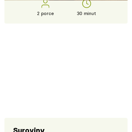
Škola vaření
2 porce
30 minut
Recepty z TV
Speciál: Cuketa
Těhotnej kuchař
Sledujte prima+
Přihlášení
Sledujte nás
Suroviny