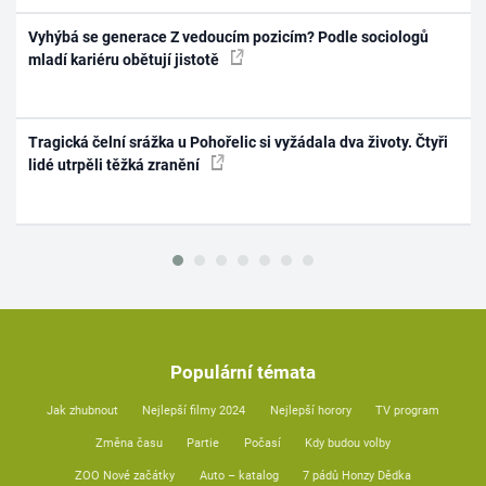
Vyhýbá se generace Z vedoucím pozicím? Podle sociologů
mladí kariéru obětují jistotě
Tragická čelní srážka u Pohořelic si vyžádala dva životy. Čtyři
lidé utrpěli těžká zranění
Populární témata
Jak zhubnout
Nejlepší filmy 2024
Nejlepší horory
TV program
Změna času
Partie
Počasí
Kdy budou volby
ZOO Nové začátky
Auto – katalog
7 pádů Honzy Dědka