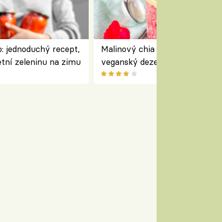
: jednoduchý recept,
Malinový chia pudink s kokose
etní zeleninu na zimu
veganský dezert plný ovoce a
ořechů