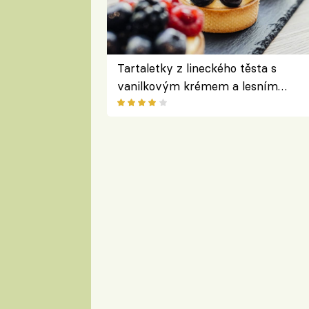
Tartaletky z lineckého těsta s
vanilkovým krémem a lesním
ovocem podle Bread Society