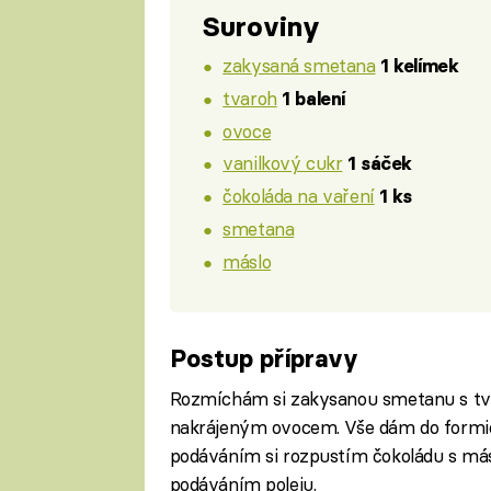
Suroviny
zakysaná smetana
1 kelímek
tvaroh
1 balení
ovoce
vanilkový cukr
1 sáček
čokoláda na vaření
1 ks
smetana
máslo
Postup přípravy
Rozmíchám si zakysanou smetanu s t
nakrájeným ovocem. Vše dám do formič
podáváním si rozpustím čokoládu s má
podáváním poleju.