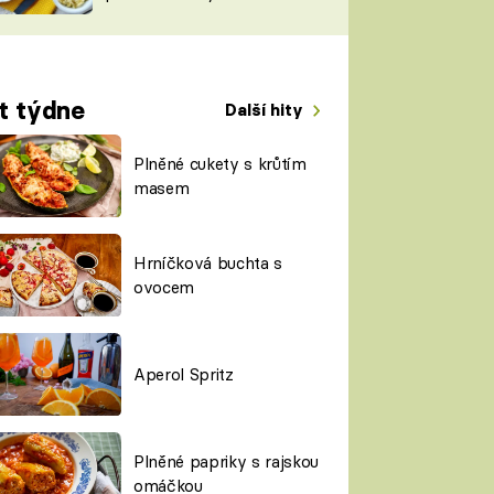
TORKY
ESH
t týdne
Další hity
Plněné cukety s krůtím
masem
Hrníčková buchta s
ovocem
Aperol Spritz
Plněné papriky s rajskou
omáčkou