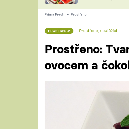
nepotřebujete troubu
ZDENĚK
ČESKO NA TALÍŘI
POHLREICH
Prima Fresh
■
Prostřeno!
KAROLÍNA,
JAROSLAV SAPÍK
DOMÁCÍ
Prostřeno, soutěžící
PROSTŘENO!
KUCHAŘKA
KAROLÍNA
KAMBERSKÁ
Prostřeno: Tva
ovocem a čoko