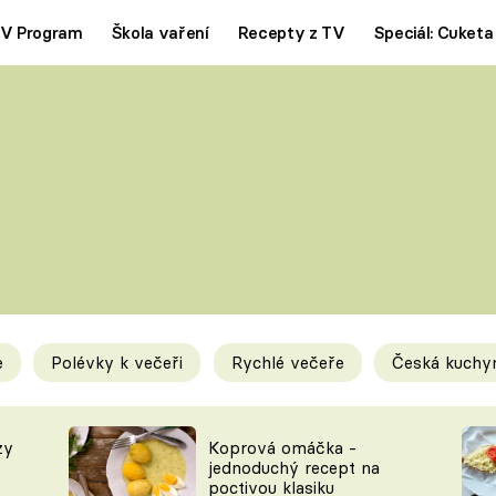
V Program
Škola vaření
Recepty z TV
Speciál: Cuketa
Polévky
Saláty
ČESKÁ KLASIKA
TĚSTOVIN
SILNÉ VÝVARY
SLADKÉ
KRÉMOVÉ
BEZMASÁ J
e
Polévky k večeři
Rychlé večeře
Česká kuchy
y
Tipy a triky
Novink
zy
Koprová omáčka -
jednoduchý recept na
poctivou klasiku
KAM ZA JÍDLEM
BLOG