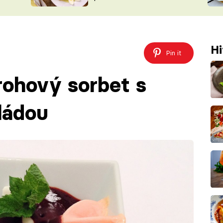
ŠÉFREDAK
VYCHYTÁVKY
SOUTĚŽ FR
NA NÁKUPECH
ČASOPIS
Hi
Pin it
rohový sorbet s
ládou