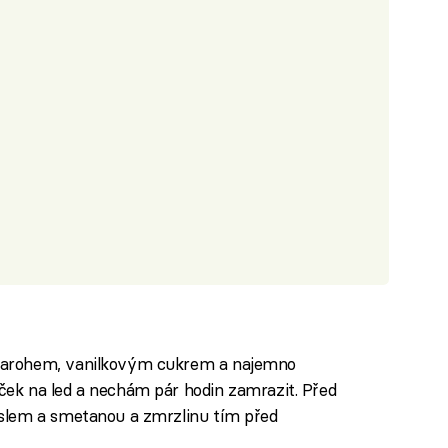
varohem, vanilkovým cukrem a najemno
ek na led a nechám pár hodin zamrazit. Před
slem a smetanou a zmrzlinu tím před