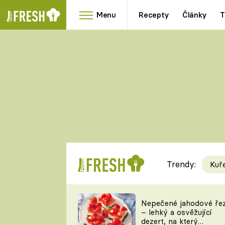
Menu
Recepty
Články
T
Oblíbené
Přílohy
recepty
HRANOLKY
HOUBY
KNEDLÍKY
DÝNĚ
KAŠE
RYCHLOVKY
Trendy:
Kuř
Populární
Videorecept
Nepečené jahodové ře
– lehký a osvěžující
kuchaři
dezert, na který
TEĎ VAŘÍ ŠÉF!