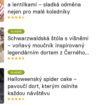
a lentilkami – sladká odměna
nejen pro malé koledníky
SLADKÉ
Schwarzwaldská štóla s višněmi
– voňavý moučník inspirovaný
legendárním dortem z Černého
lesa
SLADKÉ
Halloweenský spider cake –
pavoučí dort, kterým oslníte
každou návštěvu