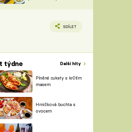
TORKY
ESH
SDÍLET
t týdne
Další hity
Plněné cukety s krůtím
masem
Hrníčková buchta s
ovocem