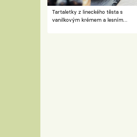
Tartaletky z lineckého těsta s
vanilkovým krémem a lesním
ovocem podle Bread Society