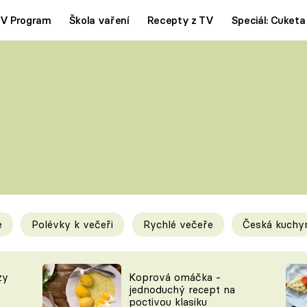
V Program
Škola vaření
Recepty z TV
Speciál: Cuketa
Polévky
Saláty
ČESKÁ KLASIKA
TĚSTOVIN
SILNÉ VÝVARY
SLADKÉ
KRÉMOVÉ
BEZMASÁ J
e
Polévky k večeři
Rychlé večeře
Česká kuchy
y
Tipy a triky
Novink
zy
Koprová omáčka -
jednoduchý recept na
poctivou klasiku
KAM ZA JÍDLEM
BLOG