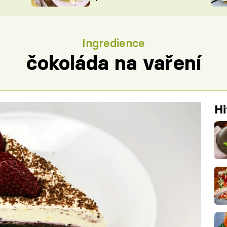
ŠÉFREDAK
VYCHYTÁVKY
SOUTĚŽ FR
NA NÁKUPECH
Ingredience
ČASOPIS
čokoláda na vaření
Hi