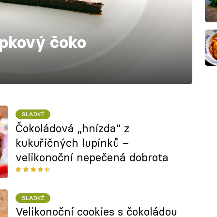
epkový čoko
SLADKÉ
Čokoládová „hnízda“ z
kukuřičných lupínků –
velikonoční nepečená dobrota
SLADKÉ
Velikonoční cookies s čokoládou