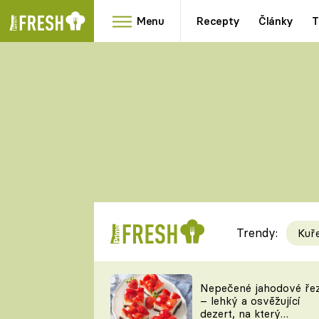
Menu
Recepty
Články
T
Oblíbené
Přílohy
recepty
HRANOLKY
HOUBY
KNEDLÍKY
DÝNĚ
KAŠE
RYCHLOVKY
Trendy:
Kuř
Populární
Videorecept
Nepečené jahodové ře
– lehký a osvěžující
kuchaři
dezert, na který
TEĎ VAŘÍ ŠÉF!