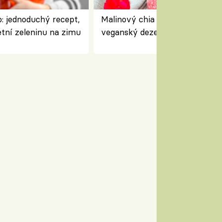
: jednoduchý recept,
Malinový chia pudink s kokose
etní zeleninu na zimu
veganský dezert plný ovoce a
ořechů