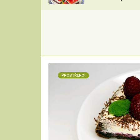
nepotřebujete troubu
ZDENĚK
ČESKO NA TALÍŘI
POHLREICH
KAROLÍNA,
JAROSLAV SAPÍK
DOMÁCÍ
KUCHAŘKA
KAROLÍNA
KAMBERSKÁ
PROSTŘENO!