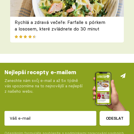
Rychlá a zdravá večeře: Farfalle s pórkem
a lososem, které zvládnete do 30 minut
Nejlepší recepty e-mailem
Zanechte nám svůj e-mail a až 5x týdně
vás upozorníme na to nejnovější a nejlepší
z našeho webu.
ODESLAT
Odesláním formuláře souhlasíte s
podmínkami zpracování osobních