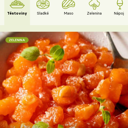
Těstoviny
Sladké
Maso
Zelenina
Nápoje
ZELENINA