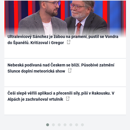
Ultralevicový Sánchez je žábou na prameni, pustil se Vondra
do Španělů. Kritizoval i Gregor
Nebeská podívaná nad Českem se blíží. Působivé zatmění
Slunce doplní meteorická show
Češi slepě věřili aplikaci a přecenili síly, píší v Rakousku. V
Alpách je zachraňoval vrtulník