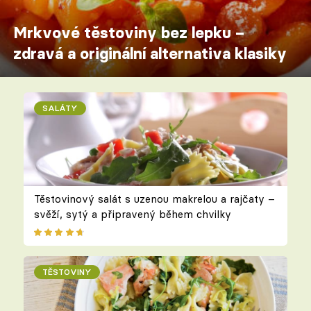
Mrkvové těstoviny bez lepku –
zdravá a originální alternativa klasiky
SALÁTY
Těstovinový salát s uzenou makrelou a rajčaty –
svěží, sytý a připravený během chvilky
TĚSTOVINY