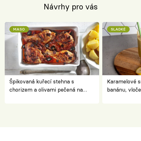
Návrhy pro vás
MASO
SLADKÉ
Špikovaná kuřecí stehna s
Karamelové s
chorizem a olivami pečená na
banánu, vloče
letní zelenině – šťavnaté maso s
snídaně do sk
výraznou chutí inspirovanou
Španělskem