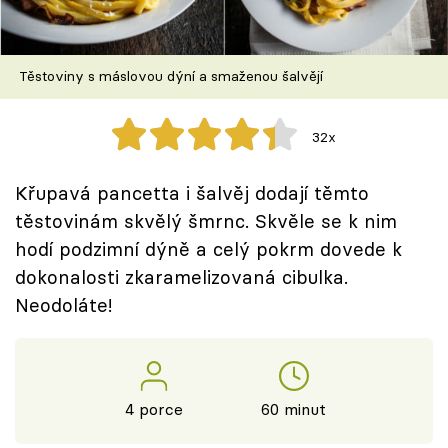
Škola vaření
Recepty z TV
Těstoviny s máslovou dýní a smaženou šalvějí
Speciál: Cuketa
32x
Těhotnej kuchař
Křupavá pancetta i šalvěj dodají těmto
Sledujte prima+
těstovinám skvělý šmrnc. Skvěle se k nim
hodí podzimní dýně a celý pokrm dovede k
dokonalosti zkaramelizovaná cibulka.
Přihlášení
Neodoláte!
Sledujte nás
4 porce
60 minut