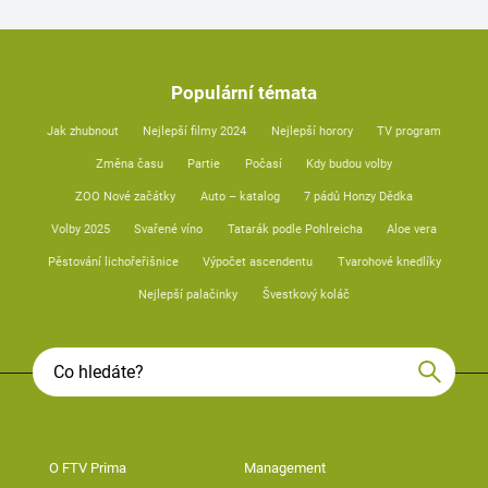
Populární témata
Jak zhubnout
Nejlepší filmy 2024
Nejlepší horory
TV program
Změna času
Partie
Počasí
Kdy budou volby
ZOO Nové začátky
Auto – katalog
7 pádů Honzy Dědka
Volby 2025
Svařené víno
Tatarák podle Pohlreicha
Aloe vera
Pěstování lichořeřišnice
Výpočet ascendentu
Tvarohové knedlíky
Nejlepší palačinky
Švestkový koláč
O FTV Prima
Management