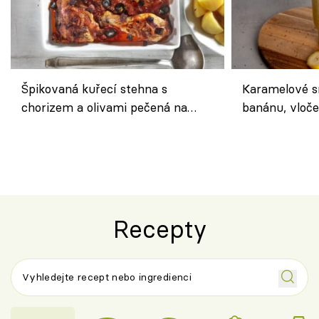
Špikovaná kuřecí stehna s
Karamelové s
chorizem a olivami pečená na
banánu, vloče
letní zelenině – šťavnaté maso s
snídaně do sk
výraznou chutí inspirovanou
Španělskem
Recepty