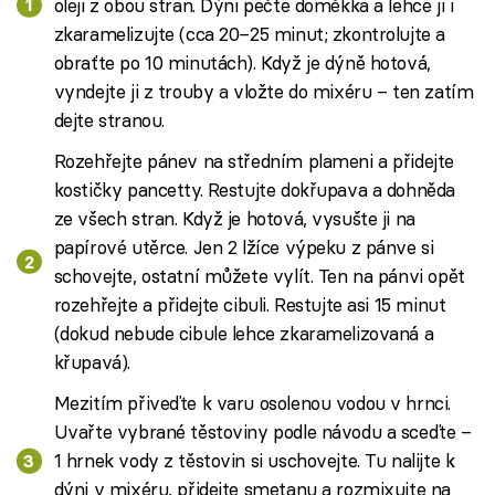
oleji z obou stran. Dýni pečte doměkka a lehce ji i
zkaramelizujte (cca 20–25 minut; zkontrolujte a
obraťte po 10 minutách). Když je dýně hotová,
vyndejte ji z trouby a vložte do mixéru – ten zatím
dejte stranou.
Rozehřejte pánev na středním plameni a přidejte
kostičky pancetty. Restujte dokřupava a dohněda
ze všech stran. Když je hotová, vysušte ji na
papírové utěrce. Jen 2 lžíce výpeku z pánve si
schovejte, ostatní můžete vylít. Ten na pánvi opět
rozehřejte a přidejte cibuli. Restujte asi 15 minut
(dokud nebude cibule lehce zkaramelizovaná a
křupavá).
Mezitím přiveďte k varu osolenou vodou v hrnci.
Uvařte vybrané těstoviny podle návodu a sceďte –
1 hrnek vody z těstovin si uschovejte. Tu nalijte k
dýni v mixéru, přidejte smetanu a rozmixujte na