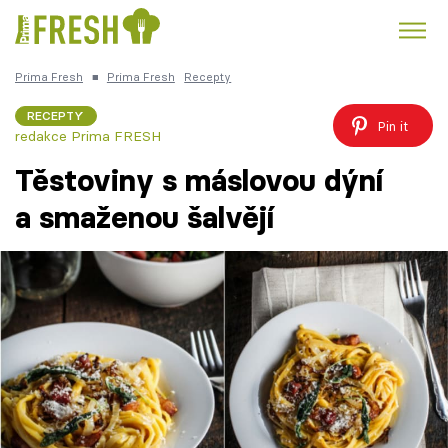
Prima Fresh
■
Prima Fresh
Recepty
Kuře
Polévky k večeři
Rychlé večeře
Trendy:
RECEPTY
Pin it
redakce Prima FRESH
Česká kuchyně
Čokoláda
Těstoviny s máslovou dýní
a smaženou šalvějí
Témata
Recepty
Články
TV Program