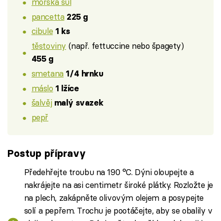
mořská sůl
pancetta
225 g
cibule
1 ks
těstoviny
(např. fettuccine nebo špagety)
455 g
smetana
1/4 hrnku
máslo
1 lžíce
šalvěj
malý svazek
pepř
Postup přípravy
Předehřejte troubu na 190 °C. Dýni oloupejte a
nakrájejte na asi centimetr široké plátky. Rozložte je
na plech, zakápněte olivovým olejem a posypejte
solí a pepřem. Trochu je pootáčejte, aby se obalily v