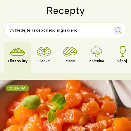
Recepty
Těstoviny
Sladké
Maso
Zelenina
Nápoje
ZELENINA