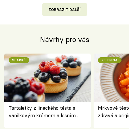
ZOBRAZIT DALŠÍ
Návrhy pro vás
SLADKÉ
ZELENINA
Tartaletky z lineckého těsta s
Mrkvové těst
vanilkovým krémem a lesním
zdravá a origi
ovocem podle Bread Society
klasiky