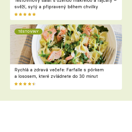
Těstovinový salát s uzenou makrelou a rajčaty –
svěží, sytý a připravený během chvilky
TĚSTOVINY
Rychlá a zdravá večeře: Farfalle s pórkem
a lososem, které zvládnete do 30 minut