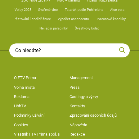
ZOO Nové začátky
Auto – katalog
7 pádů Honzy Dědka
Volby 2025
Svařené víno
Tatarák podle Pohlreicha
Aloe vera
Pěstování lichořeřišnice
Výpočet ascendentu
Tvarohové knedlíky
Nejlepší palačinky
Švestkový koláč
O FTV Prima
Management
Volná místa
Press
Reklama
Castingy a výzvy
HbbTV
Kontakty
Podmínky užívání
Zpracování osobních údajů
Cookies
Nápověda
Vlastník FTV Prima spol. s
Redakce