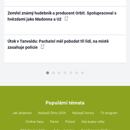
Zemřel známý hudebník a producent Orbit. Spolupracoval s
hvězdami jako Madonna a U2
Útok v Tanvaldu: Pachatel měl pobodat tři lidi, na místě
zasahuje policie
Populární témata
Jak zhubnout
Nejlepší filmy 2024
Nejlepší horory
TV program
Změna času
Partie
Počasí
Kdy budou volby