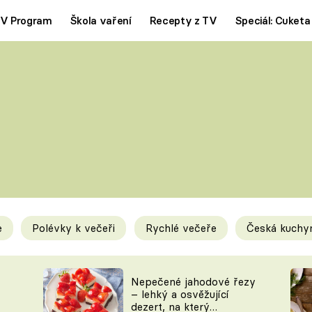
V Program
Škola vaření
Recepty z TV
Speciál: Cuketa
Polévky
Saláty
ČESKÁ KLASIKA
TĚSTOVIN
SILNÉ VÝVARY
SLADKÉ
KRÉMOVÉ
BEZMASÁ J
e
Polévky k večeři
Rychlé večeře
Česká kuchy
y
Tipy a triky
Novink
Nepečené jahodové řezy
– lehký a osvěžující
dezert, na který
KAM ZA JÍDLEM
BLOG