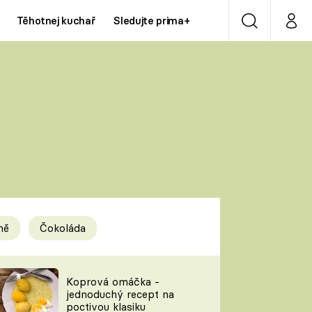
Těhotnej kuchař
Sledujte prima+
Vyhledávání
Můj p
Prima+
Y
CNN Prima NEWS
Prima ZOOM
ÍDLA
Prima LIVING
Prima Ženy
ně
Čokoláda
Prima LAJK
y
Koprová omáčka -
jednoduchý recept na
Sledujte nás
poctivou klasiku