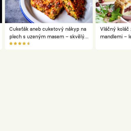
Cukeťák aneb cuketový nákyp na
Vláčný koláč 
plech s uzeným masem – skvělý
mandlemi – l
způsob, jak zpracovat přerostlé
i na oslavu
cukety