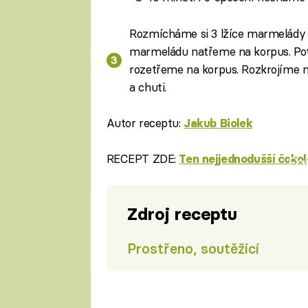
Rozmícháme si 3 lžíce marmelády s
marmeládu natřeme na korpus. Pot
rozetřeme na korpus. Rozkrojíme 
a chuti.
Autor receptu:
Jakub Biolek
RECEPT ZDE:
Ten nejjednodušší čokol
Fa
Zdroj receptu
Prostřeno, soutěžící