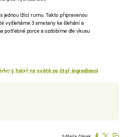
 jednou lžící rumu. Takto připravenou
é vyšleháme 3 smetany ke šlehání a
na potřebné porce a ozdobíme dle vkusu
ádový koláč na světě ze čtyř ingrediencí
iled to fetch
Sdílejte článek