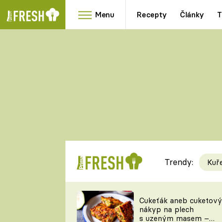
Menu
Recepty
Články
T
Oblíbené
Přílohy
recepty
HRANOLKY
HOUBY
KNEDLÍKY
DÝNĚ
KAŠE
RYCHLOVKY
Trendy:
Kuř
Populární
Videorecept
Cukeťák aneb cuketový
nákyp na plech
kuchaři
s uzeným masem –
TEĎ VAŘÍ ŠÉF!