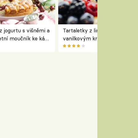
z jogurtu s višněmi a
Tartaletky z lineckého těsta s
etní moučník ke kávě
vanilkovým krémem a lesním
ovocem podle Bread Society