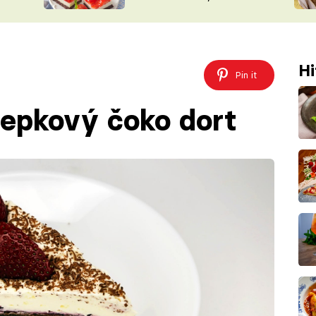
nepotřebujete troubu
ŠÉFREDAK
VYCHYTÁVKY
SOUTĚŽ FR
NA NÁKUPECH
ČASOPIS
Hi
Pin it
lepkový čoko dort