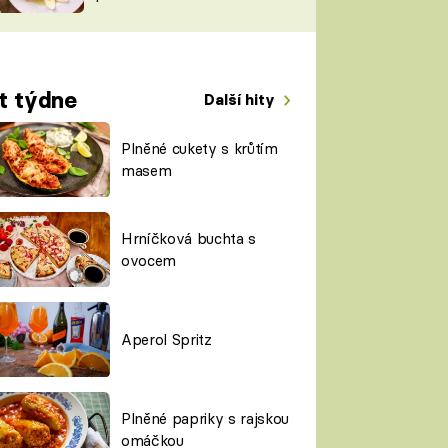
TORKY
ESH
t týdne
Další hity
Plněné cukety s krůtím
masem
Hrníčková buchta s
ovocem
Aperol Spritz
Plněné papriky s rajskou
omáčkou