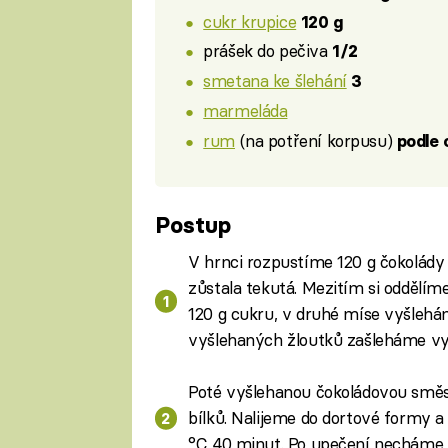
cukr krupice
120 g
prášek do pečiva
1/2
smetana ke šlehání
3
marmeláda
rum
(na potření korpusu)
podle 
Postup
V hrnci rozpustíme 120 g čokolády
zůstala tekutá. Mezitím si oddělím
120 g cukru, v druhé míse vyšlehá
vyšlehaných žloutků zašleháme vyc
Poté vyšlehanou čokoládovou smě
bílků. Nalijeme do dortové formy 
°C 40 minut. Po upečení necháme 