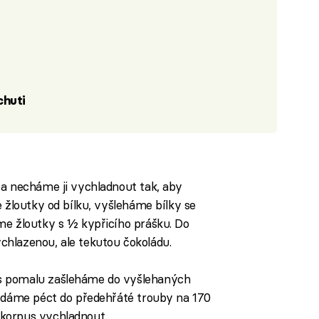
chuti
 a necháme ji vychladnout tak, aby
e žloutky od bílku, vyšleháme bílky se
me žloutky s ½ kypřicího prášku. Do
hlazenou, ale tekutou čokoládu.
s pomalu zašleháme do vyšlehaných
a dáme péct do předehřáté trouby na 170
korpus vychladnout.