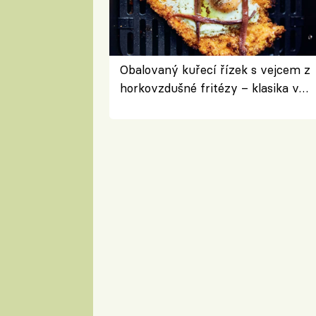
Obalovaný kuřecí řízek s vejcem z
horkovzdušné fritézy – klasika v
novém pojetí podle Jamieho
Olivera