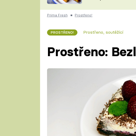
skvělý způsob, jak
ZDENĚK
zpracovat přerostlé
ČESKO NA TALÍŘI
cukety
POHLREICH
Prima Fresh
■
Prostřeno!
KAROLÍNA,
JAROSLAV SAPÍK
DOMÁCÍ
Prostřeno, soutěžící
PROSTŘENO!
KUCHAŘKA
KAROLÍNA
KAMBERSKÁ
Prostřeno: Bez